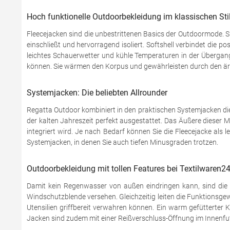
Hoch funktionelle Outdoorbekleidung im klassischen Sti
Fleecejacken sind die unbestrittenen Basics der Outdoormode. Sie
einschließt und hervorragend isoliert. Softshell verbindet die
leichtes Schauerwetter und kühle Temperaturen in der Übergangs
können. Sie wärmen den Korpus und gewährleisten durch den ärm
Systemjacken: Die beliebten Allrounder
Regatta Outdoor kombiniert in den praktischen Systemjacken die
der kalten Jahreszeit perfekt ausgestattet. Das Äußere dieser M
integriert wird. Je nach Bedarf können Sie die Fleecejacke als
Systemjacken, in denen Sie auch tiefen Minusgraden trotzen.
Outdoorbekleidung mit tollen Features bei Textilwaren24
Damit kein Regenwasser von außen eindringen kann, sind die N
Windschutzblende versehen. Gleichzeitig leiten die Funktionsg
Utensilien griffbereit verwahren können. Ein warm gefütterter
Jacken sind zudem mit einer Reißverschluss-Öffnung im Innenfut