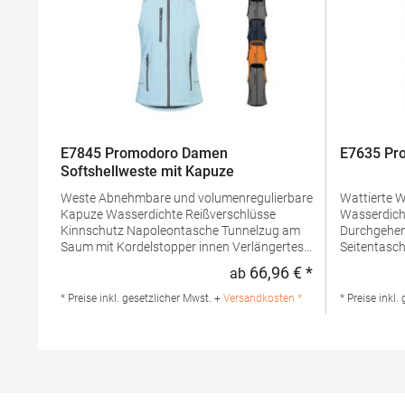
E7845 Promodoro Damen
E7635 Pr
Softshellweste mit Kapuze
Weste Abnehmbare und volumenregulierbare
Wattierte Weste Stehkrage
Kapuze Wasserdichte Reißverschlüsse
Wasserdichte Re
Kinnschutz Napoleontasche Tunnelzug am
Durchgehend
Saum mit Kordelstopper innen Verlängertes
Seitentaschen 
Rückenteil mit abgerundetem Saum 2
am Saum mit K
66,96 € *
ab
Regulärer Preis
Seitentaschen mit Reißverschluss
Zip zum Veredeln Neutrales
Eingenähter Schlüsselanhänger in
Außen-/Inn
* Preise inkl. gesetzlicher Mwst. +
Versandkosten *
* Preise inkl.
Seitentasche Reflektierende Paspeln und
Wattierung
Reißverschlussanhänger Teilungsnähte
PolyesterM
Neutrales Größenetikett Atmungsaktiv,
Außen+Inne
wasserdicht 8.000 mm, winddicht Softshell-
PolyesterA
Bonded-Fleece bi-
Produktsiche
elastischMaterialzusammensetzung: Außen:
Promodoro