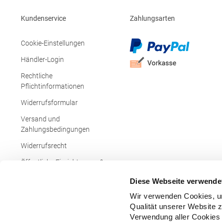
95% Polyester / 5% Elasthan, Innen: 100%
40472 Düsseldorf Deuts
PolyesterAngaben zur
info@prom
Kundenservice
Zahlungsarten
Produktsicherheit: Herst.-Nr.: 7845Hersteller:
Promodoro Fashion GmbH Am Gatherhof 57
40472 Düsseldorf Deutschland E-Mail:
Cookie-Einstellungen
info@promodoro.de
Händler-Login
Rechtliche
Pflichtinformationen
Widerrufsformular
Versand und
Zahlungsbedingungen
Widerrufsrecht
Öffentliche Einrichtungen &
Behörden
Diese Webseite verwende
Wir verwenden Cookies, um
Qualität unserer Website 
Verwendung aller Cookies 