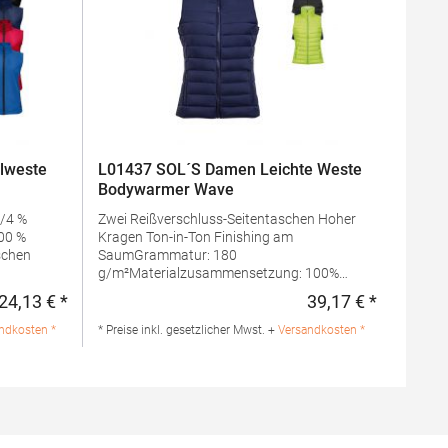
lweste
L01437 SOL´S Damen Leichte Weste
Bodywarmer Wave
r/4 %
Zwei Reißverschluss-Seitentaschen Hoher
100 %
Kragen Ton-in-Ton Finishing am
SaumGrammatur: 180
g/m²Materialzusammensetzung: 100%
Nylon, Futter: 100% Nylon, Wattierung: 100%
24,13 € *
39,17 € *
Regulärer Preis:
Regulärer 
PolyesterAngaben zur
Produktsicherheit: Herst.-Nr.:
ndkosten *
* Preise inkl. gesetzlicher Mwst. +
Versandkosten *
Außen: 96%
01437Hersteller: SOLO INVEST 92 Rue
100%
Réaumur 75002 Paris Frankreich E-Mail:
sols@soloinvest.com
 Rue
-Mail: