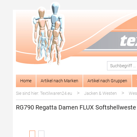
springen
Zur Hauptnavigation springen
Home
Artikel nach Marken
Artikel nach Gruppen
>
>
Sie sind hier: Textilwaren24.eu
Jacken & Westen
Wes
RG790 Regatta Damen FLUX Softshellweste
Bildergalerie überspringen