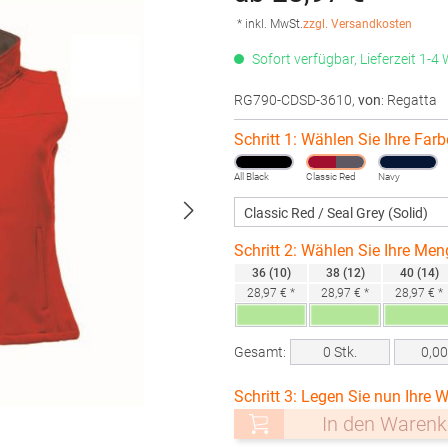
* inkl. MwSt.
zzgl. Versandkosten
Sofort verfügbar, Lieferzeit 1-4
RG790-CDSD-3610
,
von
: Regatta
Schritt 1: Wählen Sie Ihre Farb
All Black
Classic Red
Navy
Schritt 2: Wählen Sie Ihre Men
36 (10)
38 (12)
40 (14)
28,97 € *
28,97 € *
28,97 € *
Gesamt:
0
Stk.
0,0
Schritt 3: Legen Sie nun Ihre W
In den Warenk