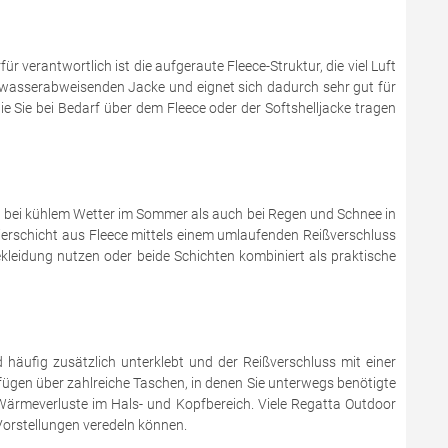
 verantwortlich ist die aufgeraute Fleece-Struktur, die viel Luft
er wasserabweisenden Jacke und eignet sich dadurch sehr gut für
e Sie bei Bedarf über dem Fleece oder der Softshelljacke tragen
hl bei kühlem Wetter im Sommer als auch bei Regen und Schnee in
olierschicht aus Fleece mittels einem umlaufenden Reißverschluss
ekleidung nutzen oder beide Schichten kombiniert als praktische
häufig zusätzlich unterklebt und der Reißverschluss mit einer
ügen über zahlreiche Taschen, in denen Sie unterwegs benötigte
 Wärmeverluste im Hals- und Kopfbereich. Viele Regatta Outdoor
Vorstellungen veredeln können.