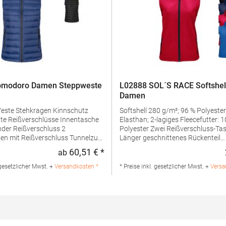
omodoro Damen Steppweste
L02888 SOL´S RACE Softshel
Damen
n Kinnschutz
Softshell 280 g/m²; 96 % Polyeste
ißverschlüsse Innentasche
Elasthan; 2-lagiges Fleecefutter: 
er Reißverschluss 2
Polyester Zwei Reißverschluss-Taschen
mit Reißverschluss Tunnelzug
Länger geschnittenes Rückenteil
ordelstopper innen Invisible
Wasserabweisend Warm und weich dank
60,51 € *
ab
:
Regulärer Preis:
 Größenetikett
Fleecefutter Heraustrennbares
enmaterial 100 % Nylon,
EtikettGrammatur: 280
 gesetzlicher Mwst. +
Versandkosten *
* Preise inkl. gesetzlicher Mwst. +
Versa
 100 %
g/m²Materialzusammensetzung: 
aterialzusammensetzung:
Polyester / 4% Elasthan; Futter: 
n: 100% Nylon, Wattierung: 100%
PolyesterAngaben zur
ngaben zur
Produktsicherheit: Herst.-Nr.:
rheit: Herst.-Nr.: 7635Hersteller:
02888Hersteller: SOLO INVEST 92
 Fashion GmbH Am Gatherhof 57
Réaumur 75002 Paris Frankreich E