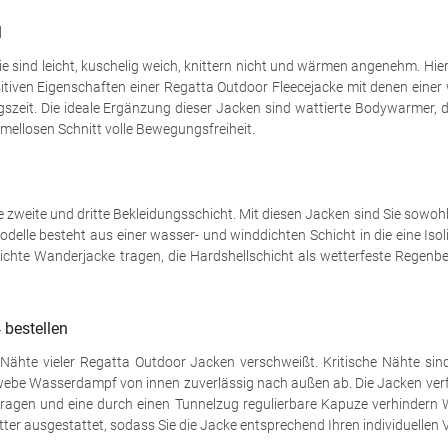
l
 sind leicht, kuschelig weich, knittern nicht und wärmen angenehm. Hierfür
 positiven Eigenschaften einer Regatta Outdoor Fleecejacke mit denen ein
zeit. Die ideale Ergänzung dieser Jacken sind wattierte Bodywarmer, di
ellosen Schnitt volle Bewegungsfreiheit.
 zweite und dritte Bekleidungsschicht. Mit diesen Jacken sind Sie sowo
odelle besteht aus einer wasser- und winddichten Schicht in die eine Is
 leichte Wanderjacke tragen, die Hardshellschicht als wetterfeste Regenb
 bestellen
ähte vieler Regatta Outdoor Jacken verschweißt. Kritische Nähte sind 
ewebe Wasserdampf von innen zuverlässig nach außen ab. Die Jacken verf
 Kragen und eine durch einen Tunnelzug regulierbare Kapuze verhindern
ter ausgestattet, sodass Sie die Jacke entsprechend Ihren individuellen 