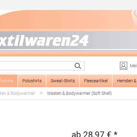
Mei
T-shirts
Poloshirts
Sweat-Shirts
Fleeceartikel
Hemden & 
>
ten & Bodywarmer
Westen & Bodywarmer (Soft Shell)
ab 28,97 € *