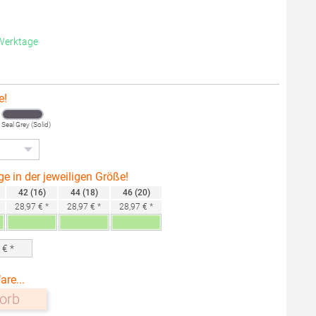
 Werktage
e!
Seal Grey (Solid)
ge in der jeweiligen Größe!
42 (16)
44 (18)
46 (20)
28,97 € *
28,97 € *
28,97 € *
0
€ *
are...
orb