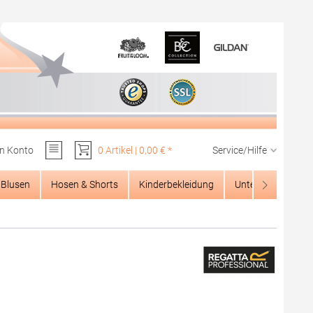
n Konto
0 Artikel | 0,00 € *
Service/Hilfe
Du hast 0 Produkte auf dem Merkzettel
Blusen
Hosen & Shorts
Kinderbekleidung
Unterwäsche