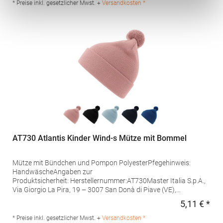
info/Grammatur: 180 g/m²Materialzusammensetzung: 100%
* Preise inkl. gesetzlicher Mwst. +
Versandkosten *
Polyester
AT730 Atlantis Kinder Wind-s Mütze mit Bommel
Mütze mit Bündchen und Pompon PolyesterPfegehinweis:
HandwäscheAngaben zur
Produktsicherheit: Herstellernummer:AT730Master Italia S.p.A.,
Via Giorgio La Pira, 19 – 3007 San Donà di Piave (VE),
Italyhttps://atlantisheadwear.com/it/company-
5,11 € *
Regu
info/Materialzusammensetzung: 100% Polyester
* Preise inkl. gesetzlicher Mwst. +
Versandkosten *