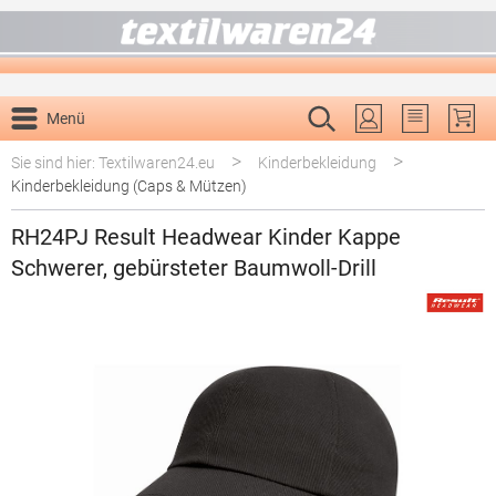
alt springen
Menü
Du hast 0 P
>
>
Sie sind hier: Textilwaren24.eu
Kinderbekleidung
Kinderbekleidung (Caps & Mützen)
RH24PJ Result Headwear Kinder Kappe
Schwerer, gebürsteter Baumwoll-Drill
Bildergalerie überspringen