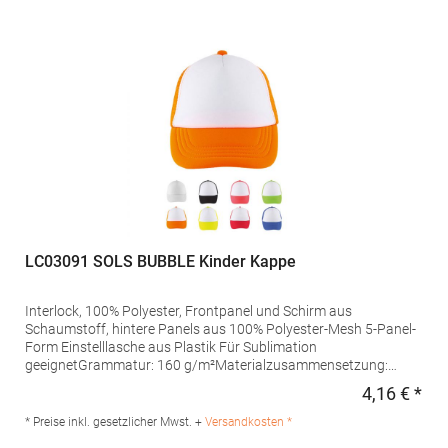
LC03091 SOLS BUBBLE Kinder Kappe
Interlock, 100% Polyester, Frontpanel und Schirm aus
Schaumstoff, hintere Panels aus 100% Polyester-Mesh 5-Panel-
Form Einstelllasche aus Plastik Für Sublimation
geeignetGrammatur: 160 g/m²Materialzusammensetzung:
100% PolyesterArtikelname: Kids' Bubble CapAngaben zur
4,16 € *
Regu
Produktsicherheit: Herst.-Nr.: 03091Hersteller: SOLO INVEST 92
Rue Réaumur 75002 Paris Frankreich E-Mail:
* Preise inkl. gesetzlicher Mwst. +
Versandkosten *
sols@soloinvest.com