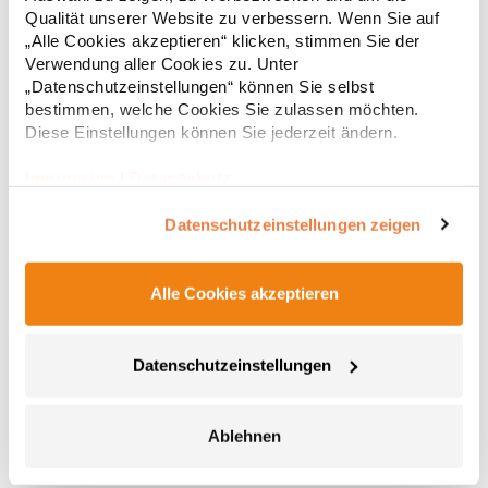
Regu
Deutschland E-Mail: info@printwear.eu
Qualität unserer Website zu verbessern. Wenn Sie auf
* Preise inkl. gesetzlicher Mwst. +
Versandkosten *
„Alle Cookies akzeptieren“ klicken, stimmen Sie der
Verwendung aller Cookies zu. Unter
„Datenschutzeinstellungen“ können Sie selbst
bestimmen, welche Cookies Sie zulassen möchten.
Diese Einstellungen können Sie jederzeit ändern.
Impressum
|
Datenschutz
Datenschutzeinstellungen zeigen
Alle Cookies akzeptieren
AT534 Atlantis Kinder Rapper-S Kappe
Datenschutzeinstellungen
100% Polyester Geschwungener Schirm Snapback-Verschluss
aus Material auf der Rückseite Schweißband Gepolstertes
Frontpanel Polyester-Netzgewebe Angaben zur
Produktsicherheit: Herstellernummer:AT534Master Italia S.p.A.,
Ablehnen
Via Giorgio La Pira, 19 – 3007 San Donà di Piave (VE),
6,04 € *
Regu
Italyhttps://atlantisheadwear.com/it/company-