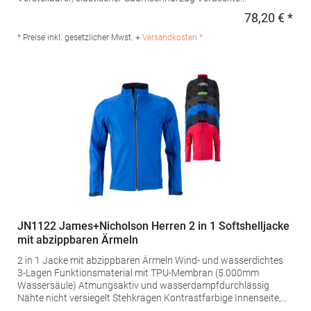
Reißverschluss-Öffnung im Innenfutter für nachträgliches
78,20 € *
Regu
Besticken Zwei tief angesetzte Reißverschluss-Taschen und eine
BrusttascheGrammatur: 270 g/m²Materialzusammensetzung:
* Preise inkl. gesetzlicher Mwst. +
Versandkosten *
96% Polyester / 4% ElasthanAngaben zur
Produktsicherheit: Herst.-Nr.: TRA660 Hersteller: REGATTA
Polska sp 2.0.0 UI Czestochowska 5 32085 Modlnica Polen E-
Mail: germansalesadmin@regatta.com
JN1122 James+Nicholson Herren 2 in 1 Softshelljacke
mit abzippbaren Ärmeln
2 in 1 Jacke mit abzippbaren Ärmeln Wind- und wasserdichtes
3-Lagen Funktionsmaterial mit TPU-Membran (5.000mm
Wassersäule) Atmungsaktiv und wasserdampfdurchlässig
Nähte nicht versiegelt Stehkragen Kontrastfarbige Innenseite,
kontrastfarbige Paspel an Vorder-, Rückenteil und Ärmel