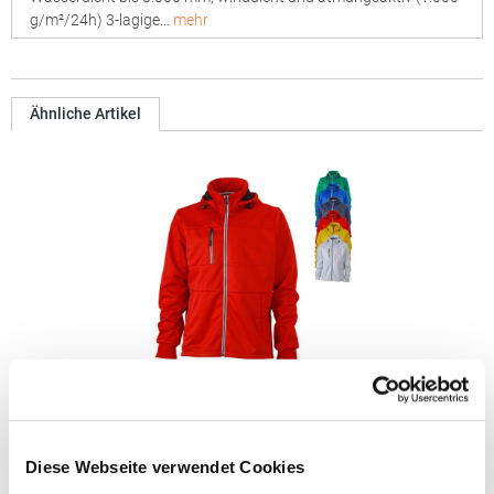
g/m²/24h) 3-lagige…
mehr
Ähnliche Artikel
JN1078 James+Nicholson Herren maritime
Softshelljacke
Diese Webseite verwendet Cookies
Trendige Softshell-Jacke mit modischen Details 3-lagiges
Funktionsmaterial mit TPU-Membran Wind- und wasserdichtes