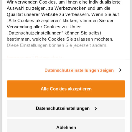
Wir verwenden Cookies, um Ihnen eine individualisierte
Material (5.000 mm Wassersäule) Atmungsaktiv und
Auswahl zu zeigen, zu Werbezwecken und um die
wasserdampfdurchlässig Nähte nicht versiegelt Stehkragen
Abknöpfbare Kapuze Zwei seitliche Taschen und eine
Qualität unserer Website zu verbessern. Wenn Sie auf
68,00 € *
Regu
Brusttasche mit Reißverschluss Reißverschluss zur Veredelung
„Alle Cookies akzeptieren“ klicken, stimmen Sie der
Reißverschlüsse und seitliches Band in Kontrastfarbe Elastische
* Preise inkl. gesetzlicher Mwst. +
Versandkosten *
Verwendung aller Cookies zu. Unter
Kordel mit Stopper an Kapuze und SaumGrammatur: 290
„Datenschutzeinstellungen“ können Sie selbst
g/m²Materialzusammensetzung: 100% PolyesterAngaben zur
bestimmen, welche Cookies Sie zulassen möchten.
Produktsicherheit: Herst.-Nr.: JN1078Hersteller: Gustav Daiber
Diese Einstellungen können Sie jederzeit ändern.
GmbH Vor dem Weißen Stein 25-31 72461 Albstadt Deutschland
E-Mail: info@daiber.de
Impressum
|
Datenschutz
Datenschutzeinstellungen zeigen
Alle Cookies akzeptieren
L843 SOL´S Rock Herren Softshelljacke Gepolstert
Datenschutzeinstellungen
Wasserdicht (8.000 mm), atmungsaktiv (1.000 g/m²)
Abnehmbare Kapuze mit Schirm, über zwei Kordeln verstellbar,
Ablehnen
Stopper an der Rückseite Drei Fronttaschen, eine Ärmeltasche