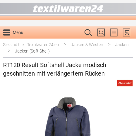
alt springen
Menü
Du hast 0 P
>
>
Sie sind hier: Textilwaren24.eu
Jacken & Westen
Jacken
>
Jacken (Soft Shell)
RT120 Result Softshell Jacke modisch
geschnitten mit verlängertem Rücken
Bildergalerie überspringen