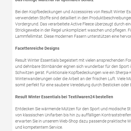
Bei den Kopfbedeckungen und Accessoires von Result Winter Ess
verwendeten Stoffe sind detailliert in den Produktbeschreibung
Vordergrund. Das verarbeitete Active Fleece überzeugt durch ein
Strickgewebe in der Regel unkompliziert waschen und pflegen. F
Lammfellimitat. Diese modernen Fasern unterstützen eine hervo
Facettenreiche Designs
Result Winter Essentials begeistert mit vielen ansprechenden Fo
und dehnbare Stirnbänder eignen sich wunderbar für den Sport i
Schwitzen gerät. Funktionale Kopfbedeckungen wie ein Sherpa-
Winterwanderungen oder die Arbeit an der frischen Luft. Viele M
somit perfekt für eine saubere Veredelung durch Besticken oder
Result Winter Essentials bei Textilwaren24 bestellen
Entdecken Sie wärmende Mützen für den Sport und modische Stri
von klassischen Unifarben bis hin zu auffälligen Kontraststreif
erwarten Sie in unserem Web-Shop dazu passende praktische Win
und kompetentem Service.