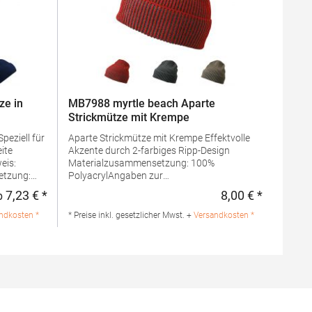
ze in
MB7988 myrtle beach Aparte
Strickmütze mit Krempe
Aparte Strickmütze mit Krempe Effektvolle
Akzente durch 2-farbiges Ripp-Design
Materialzusammensetzung: 100%
tzung:
PolyacrylAngaben zur
%
Produktsicherheit: Herst.-Nr.:
7,23 € *
8,00 € *
b
Regulärer Preis:
Regulärer 
uffed
MB7988Hersteller: Gustav Daiber GmbH Vor
dem Weißen Stein 25-31 72461 Albstadt
ndkosten *
* Preise inkl. gesetzlicher Mwst. +
Versandkosten *
Deutschland E-Mail: info@daiber.de
ds Europe
 Rotterdam