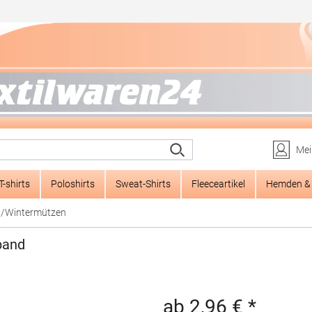
Mei
T-shirts
Poloshirts
Sweat-Shirts
Fleeceartikel
Hemden & 
/Wintermützen
band
ab 2,96 € *