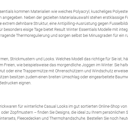
entials kommen Materialien wie weiches Polyacryl, kuscheliges Polyeste
en angegeben. Neben der gezielten Materialauswahl stehen erstklassige F
e extrem dehnbare Struktur, eine Antipilling-Ausrüstung gegen Fusselbil
ür besonders eisige Tage bietet Result Winter Essentials Modelle mit in
rragende Thermoregulierung und sorgen selbst bei Minusgraden für ein 
rmen, Strickmustern und Looks. Welches Modell das richtige für Sie ist, 
m Freien, wie beispielsweise das morgendliche Joggen im Winter. Sie hal
Hut oder eine Trappermütze mit Ohrenschützern und Windschutz erweisen
ützen besitzen zudem einen breiten Umschlag oder eingearbeitete Baumwol
 Bedrucken eignen.
ckwaren für winterliche Casual Looks im gut sortierten Online-Shop von
en oder Zopfmustern – finden Sie Designs, die ideal zu Ihrem persönlichen
tersets, Fleecedecken und Thermohandschuhe. Bestellen Sie noch heute u