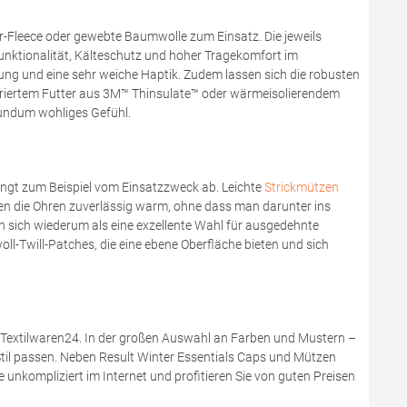
r-Fleece oder gewebte Baumwolle zum Einsatz. Die jeweils
unktionalität, Kälteschutz und hoher Tragekomfort im
dung und eine sehr weiche Haptik. Zudem lassen sich die robusten
tegriertem Futter aus 3M™ Thinsulate™ oder wärmeisolierendem
rundum wohliges Gefühl.
hängt zum Beispiel vom Einsatzzweck ab. Leichte
Strickmützen
ten die Ohren zuverlässig warm, ohne dass man darunter ins
 sich wiederum als eine exzellente Wahl für ausgedehnte
l-Twill-Patches, die eine ebene Oberfläche bieten und sich
 Textilwaren24. In der großen Auswahl an Farben und Mustern –
 Stil passen. Neben Result Winter Essentials Caps und Mützen
nkompliziert im Internet und profitieren Sie von guten Preisen