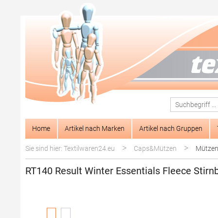
springen
Zur Hauptnavigation springen
Home
Artikel nach Marken
Artikel nach Gruppen
>
>
Sie sind hier: Textilwaren24.eu
Caps&Mützen
Mützen
RT140 Result Winter Essentials Fleece Stirn
Bildergalerie überspringen