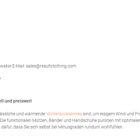
lowakei E-Mail: sales@resultclothing.com
"
ell und preiswert
erlässliche und wärmende
Winteraccessoires
sind, um eisigem Wind und Fros
ter. Die funktionalen Mützen, Bänder und Handschuhe punkten mit optimal
 dafür, dass Sie sich selbst bei Minusgraden rundum wohlfühlen.