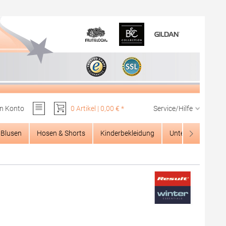
n Konto
0 Artikel | 0,00 € *
Service/Hilfe
Du hast 0 Produkte auf dem Merkzettel
Blusen
Hosen & Shorts
Kinderbekleidung
Unterwäsche