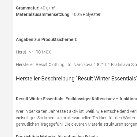
Grammatur:
40 g/m²
Materialzusammensetzung:
100% Polyester
Angaben zur Produktsicherheit:
Herst.-Nr.: RC140X
Hersteller: Result Clothing Ltd. Narcisova 1 821 01 Bratislava S
Hersteller-Beschreibung "Result Winter Essentials
Result Winter Essentials: Erstklassiger Kälteschutz – funktion
Wer in der kalten Jahreszeit aktiv ist, weiß, wie entscheidend v
vielseitiges Sortiment an professionellen Textilien für den Win
gemütlichen Tragegefühl. Die cleveren Materialstrukturen sorgen
Das richtige Material für optimalen Schutz