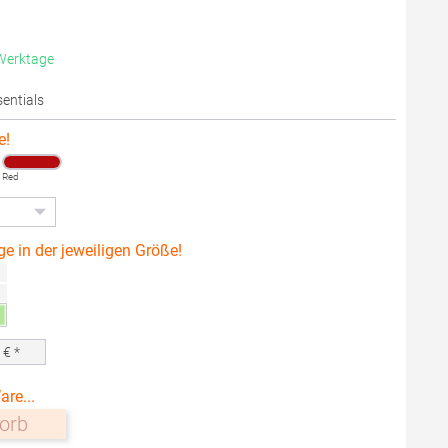
 Werktage
sentials
e!
Red
ge in der jeweiligen Größe!
0
€ *
are...
orb