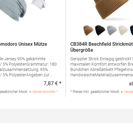
omodoro Unisex Mütze
CB384R Beechfield Strickmüt
Übergröße
Gerippter Strick Einlagig gestrickt Speziell für
/ 5% PolyesterGrammatur: 180
maximalen Komfort entworfen Breite
ialzusammensetzung: 95%
Bündchen Abreißetikett Pfegehinweis:
/ 5% PolyesterAngaben zur
HandwäscheMaterialzusammense
erheit:Herst.-Nr.: 3088Hersteller:
52% Polyester / 47% Polyacryl / 1
7,87 € *
a
:
Regulärer Preis:
 Fashion GmbH Am Gatherhof 57
ElasthanArtikelname: Oversized C
chland E-Mail:
Beanie Angaben zur
 gesetzlicher Mwst. +
Versandkosten *
* Preise inkl. gesetzlicher Mwst. +
Versa
odoro.de
Produktsicherheit: Herst.-Nr.:
B384RHersteller: Beechfield Bran
B.V. Posthoornstraat 17 3011WD
Niederlande E-Mail:
marketing@beechfield.com