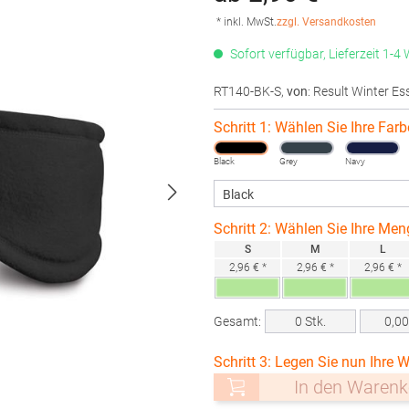
* inkl. MwSt.
zzgl. Versandkosten
Sofort verfügbar, Lieferzeit 1-4
RT140-BK-S
,
von
: Result Winter Es
Schritt 1: Wählen Sie Ihre Farb
Black
Grey
Navy
Schritt 2: Wählen Sie Ihre Men
S
M
L
2,96 € *
2,96 € *
2,96 € *
Gesamt:
0
Stk.
0,0
Schritt 3: Legen Sie nun Ihre W
In den Warenk