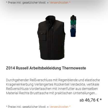
Baumwolle / 50% PolyesterAngaben zur
* Preise inkl. gesetzlicher Mwst. +
Versandkosten *
Produktsicherheit: Herst.-Nr.: 347Hersteller: Exner Fashion
GmbH Karlstr. 20 45739 Oer-Erkenschwick Deutschland E-Mail:
kontakt@exner-fashion.de
Z014 Russell Arbeitsbekleidung Thermoweste
Durchgehender Reißverschluss mit Regenblende und elastische
Krageneinkerbung Verlängertes Rückenteil Verdeckte, vertikale
Reißverschluss-Vordertaschen mit Innenfutter aus demselben
Material Rechte Brusttasche mit praktischen Unterteilungen
Große Innentasche für Dokumente im DIN A4-Format Zugang
46,76 € *
ab
Regu
für Veredelungsarbeiten über Reißverschluss auf linker
Brustseite Fleckenabweisende DuPont Teflon®-Beschichtung
* Preise inkl. gesetzlicher Mwst. +
Versandkosten *