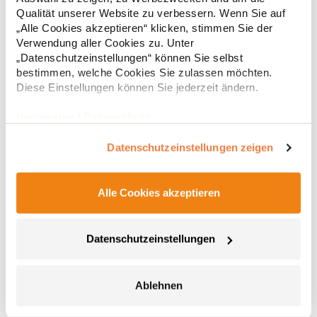
Regu
160 g/m²Materialzusammensetzung: 100% PolyesterAngaben
Qualität unserer Website zu verbessern. Wenn Sie auf
zur Produktsicherheit: Herst.-Nr.: PO8410Hersteller:
* Preise inkl. gesetzlicher Mwst. +
Versandkosten *
„Alle Cookies akzeptieren“ klicken, stimmen Sie der
GORFACTORY S.A Ctra. Santomera / Abanilla Km 8.8 30620
Verwendung aller Cookies zu. Unter
Fortuna (Murcia) Spanien E-Mail: info@gorfactory.es
„Datenschutzeinstellungen“ können Sie selbst
bestimmen, welche Cookies Sie zulassen möchten.
Diese Einstellungen können Sie jederzeit ändern.
Impressum
|
Datenschutz
Datenschutzeinstellungen zeigen
Alle Cookies akzeptieren
EX347 Exner Überwurfschürze Soft-Touch
Datenschutzeinstellungen
Überwurfschürze mit pfirsichweicher Oberfläche Seitlich 2fach
mit Druckknopf verstellbar 1 große Bauchtasche mit
Seiteneingriff 1 schmale Tasche (links) für Stifte etc. V-
AusschnittPfegehinweis: 90 °C waschbarBügeln
Ablehnen
erlaubtChemische Reinigung möglichTrockner
26,00 € *
Regu
geeignetGrammatur: 175 g/m²Materialzusammensetzung: 50%