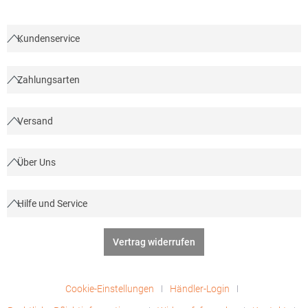
PolyesterAngaben zur Produktsicherheit: Herst.-Nr.:
R022XHersteller: Result Clothing Ltd. Narcisova 1 821 01
Bratislava Slowakei E-Mail: sales@resultclothing.com
Kundenservice
Zahlungsarten
Versand
Über Uns
Hilfe und Service
Vertrag widerrufen
Cookie-Einstellungen
Händler-Login