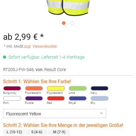
ab 2,99 € *
* inkl. MwSt.
zzgl. Versandkosten
Sofort verfügbar, Lieferzeit 1-4 Werktage
RT200J-FW-S46
,
von
: Result Core
Schritt 1: Wählen Sie Ihre Farbe!
Burgundy
Fluorescent
Fluorescent
Lime
Navy
Orange
Yellow
Pink
Purple
Red
Royal
Sky
Schritt 2: Wählen Sie Ihre Menge in der jeweiligen Größe!
L (10-12)
S (4-6)
M (7-9)