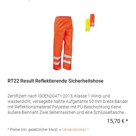
150g Polyester WattierungMaterialzusammensetzung: Außen:
65% Polyester / 35% Baumwolle, Innen: 100% PolyesterAngaben
zur Produktsicherheit: Herst.-Nr.: R-014M-0 Hersteller: Fruit of
the Loom International Ltd., Unit 6, Lisfannon Business Centre,
Co. Donegal, F93 Y2NA Buncrana, Irland E-Mail:
fruitbrands@fotlinc.com
RT22 Result Reflektierende Sicherheitshose
Zertifiziert nach ISOEN20471:2013, Klasse 1 Wind- und
wasserdicht, versiegelte Nähte Aufgenähte 50 mm breite Bänder
mit Reflektionsmaterial Polyester mit PU-Beschichtung Keine
äußere Beinnaht Zwei Seitentaschen und eine Schlüsseltasche
an der Rückseite Elastischer Bund mit verstellbarem Kordelzug
15,70 € *
Regu
Verstellbarer Knopfverschluss an Fußgelenken Der Hersteller
gewährleistet die Reflektionseigenschaft gemäß EN-Norm für 25
* Preise inkl. gesetzlicher Mwst. +
Versandkosten *
Waschgänge!Materialzusammensetzung: 100%