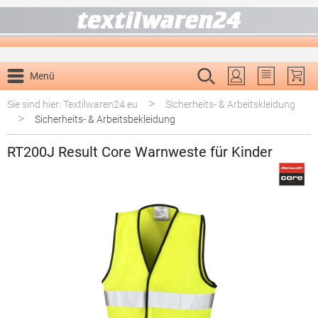
alt springen
Menü
Du hast 0 P
>
Sie sind hier: Textilwaren24.eu
Sicherheits- & Arbeitskleidung
>
Sicherheits- & Arbeitsbekleidung
RT200J Result Core Warnweste für Kinder
Bildergalerie überspringen