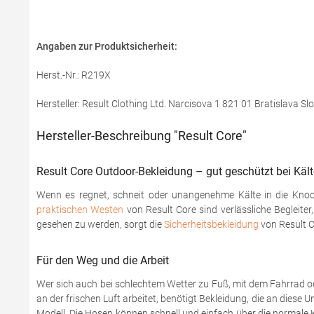
Angaben zur Produktsicherheit:
Herst.-Nr.: R219X
Hersteller: Result Clothing Ltd. Narcisova 1 821 01 Bratislava S
Hersteller-Beschreibung "Result Core"
Result Core Outdoor-Bekleidung – gut geschützt bei Käl
Wenn es regnet, schneit oder unangenehme Kälte in die Knoch
praktischen Westen
von Result Core sind verlässliche Begleite
gesehen zu werden, sorgt die
Sicherheitsbekleidung
von Result C
Für den Weg und die Arbeit
Wer sich auch bei schlechtem Wetter zu Fuß, mit dem Fahrrad o
an der frischen Luft arbeitet, benötigt Bekleidung, die an dies
Modell. Die Hosen können schnell und einfach über die normale