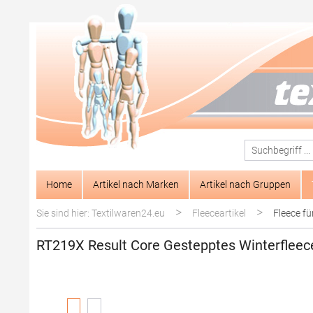
springen
Zur Hauptnavigation springen
Home
Artikel nach Marken
Artikel nach Gruppen
>
>
Sie sind hier: Textilwaren24.eu
Fleeceartikel
Fleece fü
RT219X Result Core Gestepptes Winterfleec
Bildergalerie überspringen