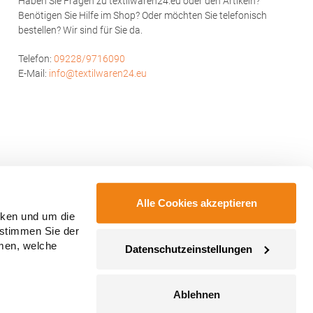
Haben Sie Fragen zu textilwaren24.eu oder den Artikeln?
30 °C waschbarBügeln erlaubtGrammatur:
Benötigen Sie Hilfe im Shop? Oder möchten Sie telefonisch
300 g/m²Materialzusammensetzung: 100%
bestellen? Wir sind für Sie da.
PolyesterAngaben zur
Produktsicherheit: Herst.-Nr.:
HV9305Hersteller: GORFACTORY S.A Ctra.
Telefon:
09228/9716090
Santomera / Abanilla Km 8.8 30620 Fortuna
E-Mail:
info@textilwaren24.eu
(Murcia) Spanien E-Mail: info@gorfactory.es
Alle Cookies akzeptieren
cken und um die
 stimmen Sie der
mmen, welche
Datenschutzeinstellungen
Ablehnen
ahmegebühren, wenn nicht anders angegeben.