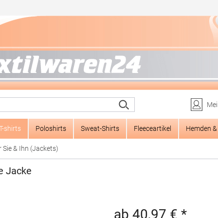
Mei
T-shirts
Poloshirts
Sweat-Shirts
Fleeceartikel
Hemden & 
r Sie & Ihn (Jackets)
e Jacke
ab 40,97 € *