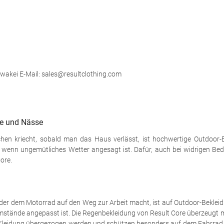
lowakei E-Mail: sales@resultclothing.com
te und Nässe
en kriecht, sobald man das Haus verlässt, ist hochwertige Outdoor-B
r, wenn ungemütliches Wetter angesagt ist. Dafür, auch bei widrigen Be
ore.
der dem Motorrad auf den Weg zur Arbeit macht, ist auf Outdoor-Beklei
e Umstände angepasst ist. Die Regenbekleidung von Result Core überzeugt m
 Kleidung übergezogen werden und schützen besonders auf dem Fahrrad a