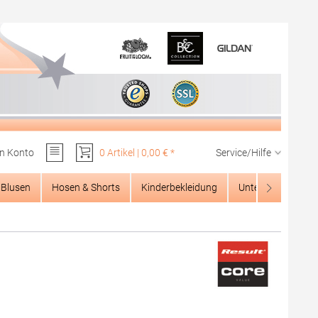
n Konto
0 Artikel | 0,00 € *
Service/Hilfe
Du hast 0 Produkte auf dem Merkzettel
Blusen
Hosen & Shorts
Kinderbekleidung
Unterwäsche