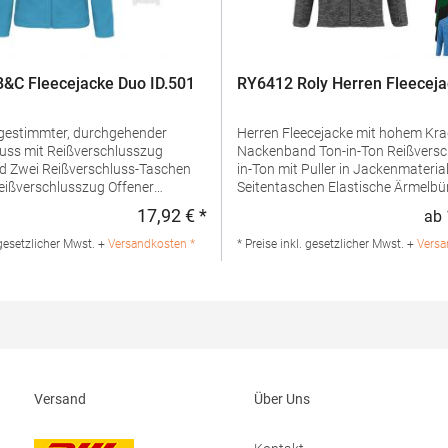
&C Fleecejacke Duo ID.501
RY6412 Roly Herren Fleeceja
bgestimmter, durchgehender
Herren Fleecejacke mit hohem Kr
uss mit Reißverschlusszug
Nackenband Ton-in-Ton Reißverschluss Ton-
schen
in-Ton mit Puller in Jackenmateria
verschlusszug Offener
Seitentaschen Elastische Ärmelbündchen
atur: 280
Elastischer Kordelzug mit Stoppe
17,92 € *
ab
:
Regulärer Preis:
ialzusammensetzung: 100%
Herausreißbares LabelPfegehinwei
ngaben zur
waschbarGrammatur: 300
 gesetzlicher Mwst. +
Versandkosten *
* Preise inkl. gesetzlicher Mwst. +
Versa
rheit: Herst.-Nr.: FUI50Hersteller:
g/m²Materialzusammensetzung:
Group SA Drève Richelle 161
PolyesterAngaben zur
fice Park Building O, box 5 1410
Produktsicherheit:Herst.-Nr.:
lgien E-Mail: info@bc-
CQ6412Hersteller: GORFACTORY S.
u
Santomera / Abanilla Km 8.8 306
(Murcia) Spanien E-Mail: info@gor
Versand
Über Uns