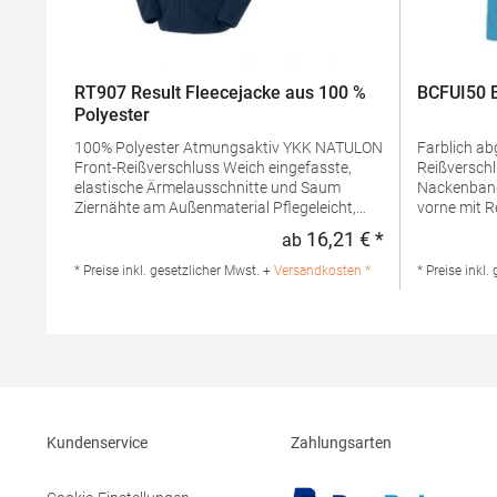
RT907 Result Fleecejacke aus 100 %
BCFUI50 B
Polyester
100% Polyester Atmungsaktiv YKK NATULON
Farblich a
Front-Reißverschluss Weich eingefasste,
Reißverschl
elastische Ärmelausschnitte und Saum
Nackenband Zwei Reißverschluss-Ta
Ziernähte am Außenmaterial Pflegeleicht,
vorne mit Reiß
schnell trocknend Seitentaschen Aufhänger
BundGramm
16,21 € *
ab
Regulärer Preis
Veredelung möglich Pfegehinweis: 40 °C
g/m²Mater
waschbarGrammatur: 165
PolyesterA
* Preise inkl. gesetzlicher Mwst. +
Versandkosten *
* Preise inkl.
g/m²Materialzusammensetzung: 100%
Produktsiche
PolyesterAngaben zur
The Cotton 
Produktsicherheit: Herst.-Nr.:
Waterloo Of
R907XHersteller: Result Clothing Ltd.
Waterloo Be
Narcisova 1 821 01 Bratislava Slowakei E-
collection.e
Mail: sales@resultclothing.com
Kundenservice
Zahlungsarten