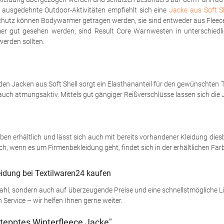
 ausgedehnte Outdoor-Aktivitäten empfiehlt sich eine
Jacke aus Soft Sh
eschutz können Bodywarmer getragen werden, sie sind entweder aus Flee
 immer gut gesehen werden, sind Result Core Warnwesten in unterschie
werden sollten.
 den Jacken aus Soft Shell sorgt ein Elasthananteil für den gewünschten
h atmungsaktiv. Mittels gut gängiger Reißverschlüsse lassen sich die J
rben erhältlich und lässt sich auch mit bereits vorhandener Kleidung dies
, wenn es um Firmenbekleidung geht, findet sich in der erhältlichen Farbp
leidung bei Textilwaren24 kaufen
wahl, sondern auch auf überzeugende Preise und eine schnellstmögliche L
Service – wir helfen Ihnen gerne weiter.
tepptes Winterfleece Jacke"