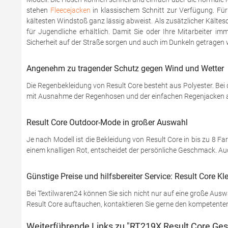
stehen
Fleecejacken
in klassischem Schnitt zur Verfügung. Für
kältesten Windstoß ganz lässig abweist. Als zusätzlicher Kält
für Jugendliche erhältlich. Damit Sie oder Ihre Mitarbeiter
Sicherheit auf der Straße sorgen und auch im Dunkeln getragen 
Angenehm zu tragender Schutz gegen Wind und Wetter
Die Regenbekleidung von Result Core besteht aus Polyester. Bei
mit Ausnahme der Regenhosen und der einfachen Regenjacken auc
Result Core Outdoor-Mode in großer Auswahl
Je nach Modell ist die Bekleidung von Result Core in bis zu 8 Fa
einem knalligen Rot, entscheidet der persönliche Geschmack. Auch
Günstige Preise und hilfsbereiter Service: Result Core K
Bei Textilwaren24 können Sie sich nicht nur auf eine große Aus
Result Core auftauchen, kontaktieren Sie gerne den kompetenten 
Weiterführende Links zu "RT219X Result Core Ges