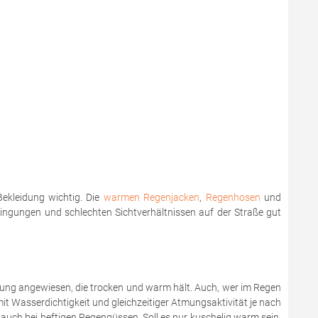
ekleidung wichtig. Die
warmen Regenjacken
,
Regenhosen
und
dingungen und schlechten Sichtverhältnissen auf der Straße gut
dung angewiesen, die trocken und warm hält. Auch, wer im Regen
it Wasserdichtigkeit und gleichzeitiger Atmungsaktivität je nach
uch bei heftigen Regengüssen. Soll es nur kuschelig warm sein,