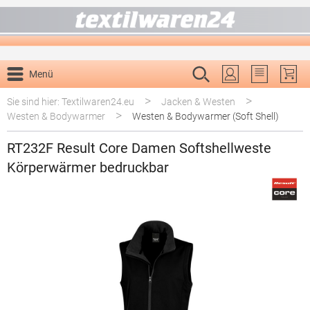
alt springen
Menü
Du hast 0 P
>
>
Sie sind hier: Textilwaren24.eu
Jacken & Westen
>
Westen & Bodywarmer
Westen & Bodywarmer (Soft Shell)
RT232F Result Core Damen Softshellweste
Körperwärmer bedruckbar
Bildergalerie überspringen