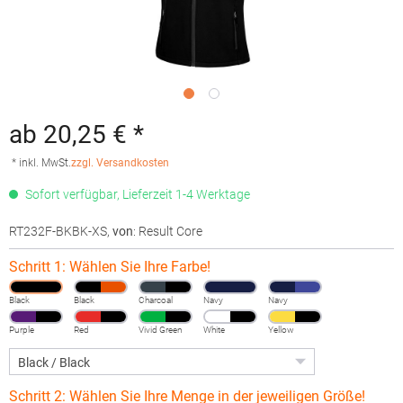
ab 20,25 € *
* inkl. MwSt.
zzgl. Versandkosten
Sofort verfügbar, Lieferzeit 1-4 Werktage
RT232F-BKBK-XS
,
von
: Result Core
Schritt 1: Wählen Sie Ihre Farbe!
Black
Black
Charcoal
Navy
Navy
Purple
Red
Vivid Green
White
Yellow
Schritt 2: Wählen Sie Ihre Menge in der jeweiligen Größe!