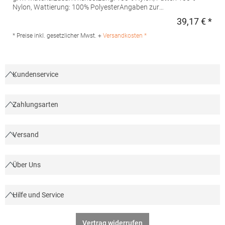
Nylon, Wattierung: 100% PolyesterAngaben zur
Produktsicherheit: Herst.-Nr.: 01437Hersteller: SOLO INVEST 92
39,17 € *
Regu
Rue Réaumur 75002 Paris Frankreich E-Mail:
sols@soloinvest.com
* Preise inkl. gesetzlicher Mwst. +
Versandkosten *
Kundenservice
Zahlungsarten
Versand
Über Uns
Hilfe und Service
Vertrag widerrufen