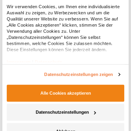
Weste Abnehmbare und volumenregulierbare Kapuze
Wir verwenden Cookies, um Ihnen eine individualisierte
Wasserdichte Reißverschlüsse Kinnschutz Napoleontasche
Auswahl zu zeigen, zu Werbezwecken und um die
Tunnelzug am Saum mit Kordelstopper innen Verlängertes
Rückenteil mit abgerundetem Saum 2 Seitentaschen mit
Qualität unserer Website zu verbessern. Wenn Sie auf
Reißverschluss Eingenähter Schlüsselanhänger in Seitentasche
„Alle Cookies akzeptieren“ klicken, stimmen Sie der
66,96 € *
ab
Regu
Reflektierende Paspeln und Reißverschlussanhänger
Verwendung aller Cookies zu. Unter
Teilungsnähte Neutrales Größenetikett Atmungsaktiv,
* Preise inkl. gesetzlicher Mwst. +
Versandkosten *
„Datenschutzeinstellungen“ können Sie selbst
wasserdicht 8.000 mm, winddicht Softshell-Bonded-Fleece bi-
bestimmen, welche Cookies Sie zulassen möchten.
elastischMaterialzusammensetzung: Außen: 95% Polyester / 5%
Diese Einstellungen können Sie jederzeit ändern.
Elasthan, Innen: 100% PolyesterAngaben zur
Produktsicherheit: Herst.-Nr.: 7845Hersteller: Promodoro
Fashion GmbH Am Gatherhof 57 40472 Düsseldorf Deutschland
Impressum
|
Datenschutz
E-Mail: info@promodoro.de
Datenschutzeinstellungen zeigen
Alle Cookies akzeptieren
Datenschutzeinstellungen
E7635 Promodoro Damen Steppweste
Wattierte Weste Stehkragen Kinnschutz Wasserdichte