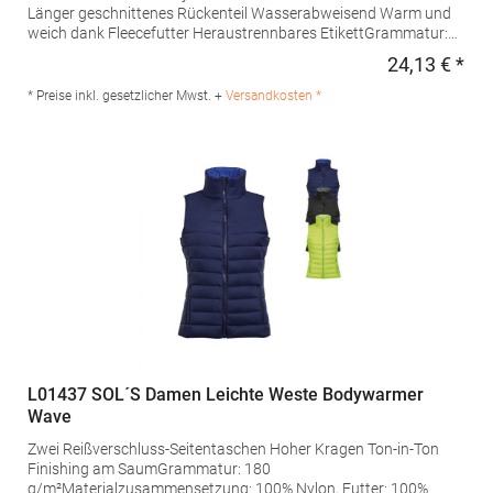
Länger geschnittenes Rückenteil Wasserabweisend Warm und
weich dank Fleecefutter Heraustrennbares EtikettGrammatur:
280 g/m²Materialzusammensetzung: Außen: 96% Polyester / 4%
24,13 € *
Regu
Elasthan; Futter: 100% PolyesterAngaben zur
Produktsicherheit: Herst.-Nr.: 02888Hersteller: SOLO INVEST 92
* Preise inkl. gesetzlicher Mwst. +
Versandkosten *
Rue Réaumur 75002 Paris Frankreich E-Mail:
sols@soloinvest.com
L01437 SOL´S Damen Leichte Weste Bodywarmer
Wave
Zwei Reißverschluss-Seitentaschen Hoher Kragen Ton-in-Ton
Finishing am SaumGrammatur: 180
g/m²Materialzusammensetzung: 100% Nylon, Futter: 100%