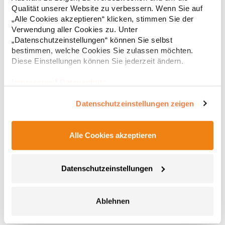
Regu
Nr.: S259XHersteller: Result Clothing Ltd. Narcisova 1 821 01
Qualität unserer Website zu verbessern. Wenn Sie auf
Bratislava Slowakei E-Mail: sales@resultclothing.com
* Preise inkl. gesetzlicher Mwst. +
Versandkosten *
„Alle Cookies akzeptieren“ klicken, stimmen Sie der
Verwendung aller Cookies zu. Unter
„Datenschutzeinstellungen“ können Sie selbst
bestimmen, welche Cookies Sie zulassen möchten.
Diese Einstellungen können Sie jederzeit ändern.
Impressum
|
Datenschutz
Datenschutzeinstellungen zeigen
Alle Cookies akzeptieren
JC001J Just Cool Kinder Sportshirt Trainingsshirt mit
UV-Sonnenschutz
Datenschutzeinstellungen
Just Cool Neoteric-Material für bessere Feuchtigkeitsaufnahme
Nackenband, Kragen und Ärmelbündchen aus Shirt-Material
Rundhals-Ausschnitt Set-In Ärmel UV-Sonnenschutz
>30Grammatur: 140 g/m²Materialzusammensetzung: 100%
Ablehnen
PolyesterAngaben zur Produktsicherheit: Herst.-Nr.: JC001J
4,84 € *
ab
Regu
Hersteller: Norty B.V., Kingsfordweg 151, 1043GR Amsterdam