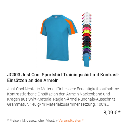
JC003 Just Cool Sportshirt Trainingsshirt mit Kontrast-
Einsätzen an den Ärmeln
Just Cool Neoteric-Material für bessere Feuchtigkeitsaufnahme
Kontrastfarbene Einsätze an den Ärmeln Nackenband und
Kragen aus Shirt-Material Raglan-Ärmel Rundhals-Ausschnitt
Grammatur: 140 g/m²Materialzusammensetzung: 100%
PolyesterAngaben zur Produktsicherheit: Herst.-Nr.: JC003
8,09 € *
Regu
Hersteller: Norty B.V., Kingsfordweg 151, 1043GR Amsterdam
Niederlande E-Mail: info@norty.com
* Preise inkl. gesetzlicher Mwst. +
Versandkosten *