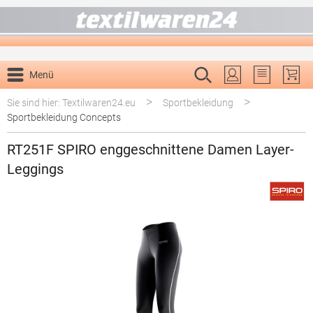
alt springen
Menü
Du hast 0 P
>
>
Sie sind hier: Textilwaren24.eu
Sportbekleidung
Sportbekleidung Concepts
RT251F SPIRO enggeschnittene Damen Layer-
Leggings
Bildergalerie überspringen