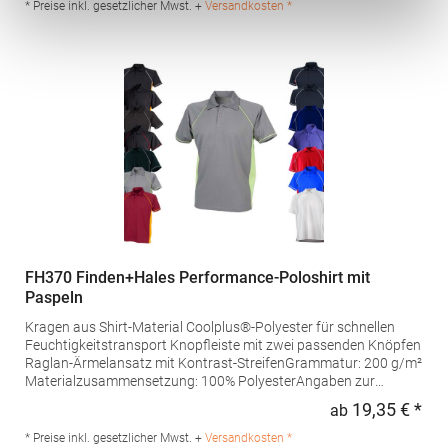
Niederlande E-Mail: info@norty.com
* Preise inkl. gesetzlicher Mwst. +
Versandkosten *
FH370 Finden+Hales Performance-Poloshirt mit
Paspeln
Kragen aus Shirt-Material Coolplus®-Polyester für schnellen
Feuchtigkeitstransport Knopfleiste mit zwei passenden Knöpfen
Raglan-Ärmelansatz mit Kontrast-StreifenGrammatur: 200 g/m²
Materialzusammensetzung: 100% PolyesterAngaben zur
Produktsicherheit: Herst.-Nr.: LV370Hersteller: Henbury BV
19,35 € *
ab
Regu
Kingsfordweg 151 1043GR Amsterdam Niederlande E-Mail:
enquiries@findenandhales.com
* Preise inkl. gesetzlicher Mwst. +
Versandkosten *