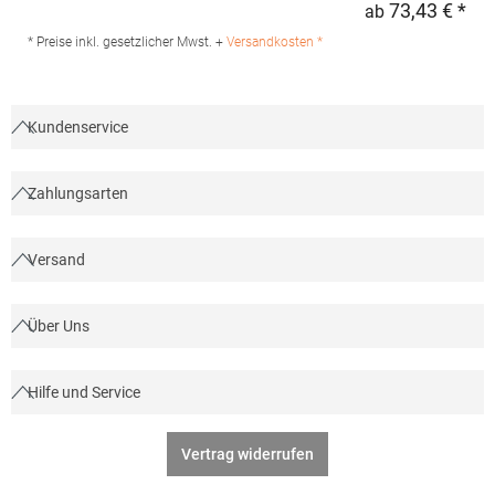
73,43 € *
ab
Regu
°C waschbarMaterialzusammensetzung: 100%
PolyesterAngaben zur Produktsicherheit: Herst.-Nr.: 03174
* Preise inkl. gesetzlicher Mwst. +
Versandkosten *
Hersteller: SOLO INVEST FRANCE SAS, 92 Rue Réaumur, 75002
Paris, Frankreich, E-Mail: contact@neoblu.com
Kundenservice
Zahlungsarten
Versand
Über Uns
Hilfe und Service
Vertrag widerrufen