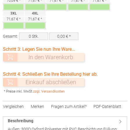
70,09 € *
71,67 € *
71,67 € *
71,67 € *
71,67 € *
3XL
4XL
71,67 € *
71,67 € *
Gesamt:
0
Stk.
0,00
€ *
Schritt 3: Legen Sie nun Ihre Ware...
In den Warenkorb
Schritt 4: Schließen Sie Ihre Bestellung hier ab.
Einkauf abschließen
* Preise inkl. MwSt.
zzgl. Versandkosten
Vergleichen
Merken
Fragen zum Artikel?
PDF-Datenblatt
Beschreibung
Außen: 300D Oxford Polyester mit PVC Beschichtung Füllung: