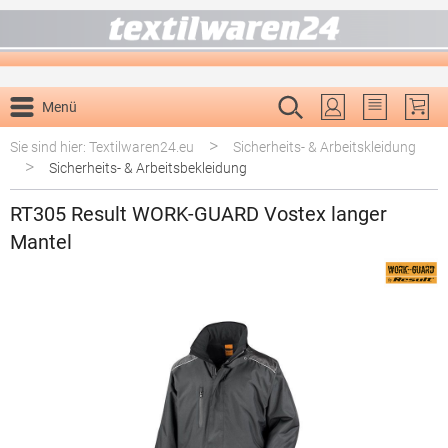
alt springen
Menü
Du hast 0 P
>
Sie sind hier: Textilwaren24.eu
Sicherheits- & Arbeitskleidung
>
Sicherheits- & Arbeitsbekleidung
RT305 Result WORK-GUARD Vostex langer
Mantel
Bildergalerie überspringen