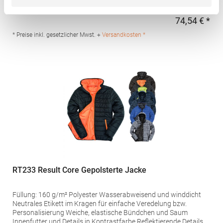
mit Regulierungsmöglichkeit Seitlich angebrachte Druckknopf-
Versteller Thermoguard-Kälteschutz-Ausstattung in den Ärmeln
74,54 € *
Regu
Verdeckter Reißverschluss-Zugang zum Innenfutter zur
nachträglichen Veredelung Verschweißte Nähte Verstellbare
* Preise inkl. gesetzlicher Mwst. +
Versandkosten *
Bündchen Grammatur: 260 g/m²Materialzusammensetzung:
100% PolyesterAngaben zur Produktsicherheit: Herst.-Nr.:
TRA301 Hersteller: REGATTA Polska sp 2.0.0 UI Czestochowska
5 32085 Modlnica Polen E-Mail:
germansalesadmin@regatta.com
RT233 Result Core Gepolsterte Jacke
Füllung: 160 g/m² Polyester Wasserabweisend und winddicht
Neutrales Etikett im Kragen für einfache Veredelung bzw.
Personalisierung Weiche, elastische Bündchen und Saum
Innenfutter und Details in Kontrastfarbe Reflektierende Details