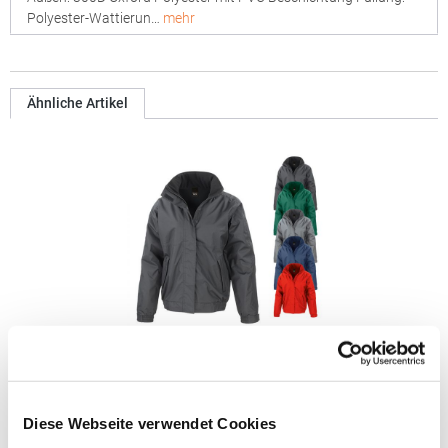
Polyester-Wattierun…
mehr
Ähnliche Artikel
RT221 Result Core Winterjacke
Diese Webseite verwendet Cookies
Versiegelte Nähte Ärmelfutter aus Fleece Pflegeleicht
Durchgehender Reißverschluss mit Windschutzblende