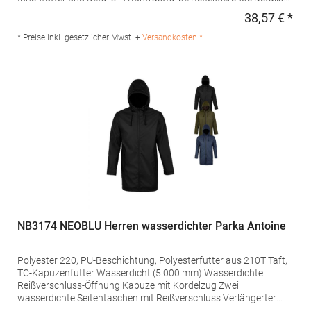
im Hüftbereich seitlich Angenähte Kapuze Durchgehender
38,57 € *
Regu
Reißverschluss vorne Reißverschluss-Taschen Aufhänger
Veredelungszugang mit Reißverschluss im Brustbereich
* Preise inkl. gesetzlicher Mwst. +
Versandkosten *
linksMaterialzusammensetzung: 100% PolyesterAngaben zur
Produktsicherheit: Herst.-Nr.: R233MHersteller: Result Clothing
Ltd. Narcisova 1 821 01 Bratislava Slowakei E-Mail:
sales@resultclothing.com
NB3174 NEOBLU Herren wasserdichter Parka Antoine
Polyester 220, PU-Beschichtung, Polyesterfutter aus 210T Taft,
TC-Kapuzenfutter Wasserdicht (5.000 mm) Wasserdichte
Reißverschluss-Öffnung Kapuze mit Kordelzug Zwei
wasserdichte Seitentaschen mit Reißverschluss Verlängerter
Rücken Doppelt versiegelte Nähte Kein Label Pfegehinweis: 30