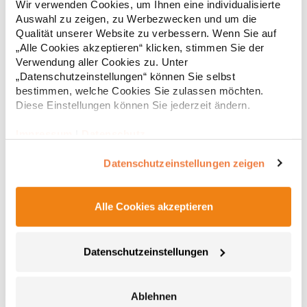
Wir verwenden Cookies, um Ihnen eine individualisierte
Verstaubare Kapuze Verstellbare Ärmelbündchen mit
Auswahl zu zeigen, zu Werbezwecken und um die
Klettverschluss Zwei Seitentaschen Handytasche Verdeckte
Nähte am Kragen für mehr Tragekomfort Wasserabweisend bis
Qualität unserer Website zu verbessern. Wenn Sie auf
35,94 € *
Regu
2.000 mm StormDri 2.000 PolyesterGrammatur: 250
„Alle Cookies akzeptieren“ klicken, stimmen Sie der
g/m²Materialzusammensetzung: 100% PolyesterAngaben zur
* Preise inkl. gesetzlicher Mwst. +
Versandkosten *
Verwendung aller Cookies zu. Unter
Produktsicherheit: Herst.-Nr.: R221MHersteller: Result Clothing
„Datenschutzeinstellungen“ können Sie selbst
Ltd. Narcisova 1 821 01 Bratislava Slowakei E-Mail:
bestimmen, welche Cookies Sie zulassen möchten.
sales@resultclothing.com
Diese Einstellungen können Sie jederzeit ändern.
Impressum
|
Datenschutz
Datenschutzeinstellungen zeigen
Alle Cookies akzeptieren
RG301 Regatta HUDSON Jacke
Datenschutzeinstellungen
Zwei tief angesetzte Reißverschluss-Taschen Fleecegefütterter
Kragen Futter aus 200er Symmetry-Fleece mit Antipilling-
Ablehnen
Ausstattung Handytasche und Innentasche Integrierte Kapuze