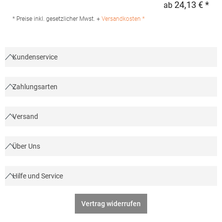
24,13 € *
ab
Regu
Elasthan; Futter: 100% PolyesterAngaben zur
Produktsicherheit: Herst.-Nr.: 02887Hersteller: SOLO INVEST 92
* Preise inkl. gesetzlicher Mwst. +
Versandkosten *
Rue Réaumur 75002 Paris Frankreich E-Mail:
sols@soloinvest.com
Kundenservice
Zahlungsarten
Versand
Über Uns
Hilfe und Service
Vertrag widerrufen