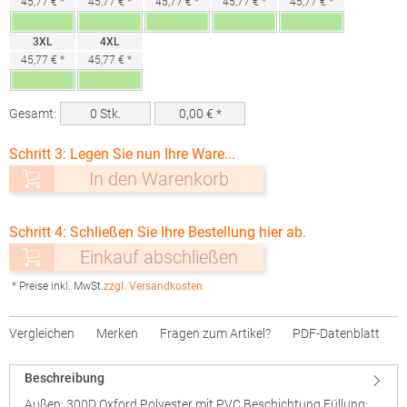
45,77 € *
45,77 € *
45,77 € *
45,77 € *
45,77 € *
3XL
4XL
45,77 € *
45,77 € *
Gesamt:
0
Stk.
0,00
€ *
Schritt 3: Legen Sie nun Ihre Ware...
In den Warenkorb
Schritt 4: Schließen Sie Ihre Bestellung hier ab.
Einkauf abschließen
* Preise inkl. MwSt.
zzgl. Versandkosten
Vergleichen
Merken
Fragen zum Artikel?
PDF-Datenblatt
Beschreibung
Außen: 300D Oxford Polyester mit PVC Beschichtung Füllung: