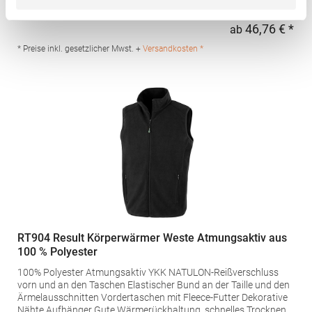
Material Rechte Brusttasche mit praktischen Unterteilungen
Große Innentasche für Dokumente im DIN A4-Format Zugang
46,76 € *
ab
Regu
für Veredelungsarbeiten über Reißverschluss auf linker
Brustseite Fleckenabweisende DuPont Teflon®-Beschichtung
* Preise inkl. gesetzlicher Mwst. +
Versandkosten *
150g Polyester WattierungMaterialzusammensetzung: Außen:
65% Polyester / 35% Baumwolle, Innen: 100% PolyesterAngaben
zur Produktsicherheit: Herst.-Nr.: R-014M-0 Hersteller: Fruit of
the Loom International Ltd., Unit 6, Lisfannon Business Centre,
Co. Donegal, F93 Y2NA Buncrana, Irland E-Mail:
fruitbrands@fotlinc.com
RT904 Result Körperwärmer Weste Atmungsaktiv aus
100 % Polyester
100% Polyester Atmungsaktiv YKK NATULON-Reißverschluss
vorn und an den Taschen Elastischer Bund an der Taille und den
Ärmelausschnitten Vordertaschen mit Fleece-Futter Dekorative
Nähte Aufhänger Gute Wärmerückhaltung, schnelles Trocknen