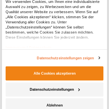
Wir verwenden Cookies, um Ihnen eine individualisierte
seitliche Taschen und eine Brusttasche mit Reißverschluss
Auswahl zu zeigen, zu Werbezwecken und um die
Kontrastfarbene Reißverschlüsse Elastisches Formband an
Armlöchern und am Saum TearAway-LabelGrammatur: 270
Qualität unserer Website zu verbessern. Wenn Sie auf
38,46 € *
ab
Regu
g/m²Materialzusammensetzung: 94% Polyester / 6% Elasthan,
„Alle Cookies akzeptieren“ klicken, stimmen Sie der
Innen: 100% PolyesterArtikelname: Men's Falcon Zipped Softshell
* Preise inkl. gesetzlicher Mwst. +
Versandkosten *
Verwendung aller Cookies zu. Unter
BodywarmerAngaben zur Produktsicherheit: Herst.-Nr.:
„Datenschutzeinstellungen“ können Sie selbst
03825Hersteller: SOLO INVEST 92 Rue Réaumur 75002 Paris
bestimmen, welche Cookies Sie zulassen möchten.
Frankreich E-Mail: sols@soloinvest.com
Diese Einstellungen können Sie jederzeit ändern.
Impressum
|
Datenschutz
Datenschutzeinstellungen zeigen
Alle Cookies akzeptieren
Z014 Russell Arbeitsbekleidung Thermoweste
Datenschutzeinstellungen
Durchgehender Reißverschluss mit Regenblende und elastische
Krageneinkerbung Verlängertes Rückenteil Verdeckte, vertikale
Ablehnen
Reißverschluss-Vordertaschen mit Innenfutter aus demselben