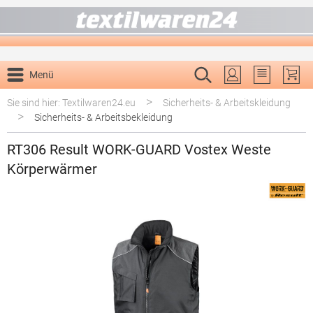
alt springen
Menü
Du hast 0 P
>
Sie sind hier: Textilwaren24.eu
Sicherheits- & Arbeitskleidung
>
Sicherheits- & Arbeitsbekleidung
RT306 Result WORK-GUARD Vostex Weste
Körperwärmer
Bildergalerie überspringen