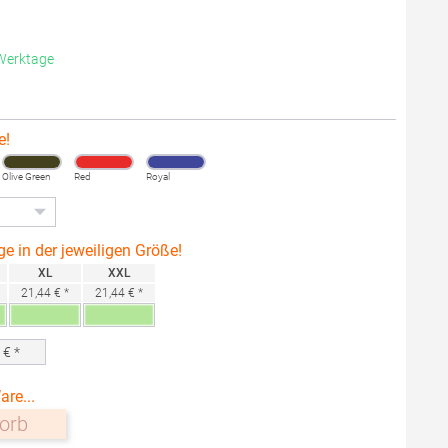
 Werktage
e!
Olive Green
Red
Royal
ge in der jeweiligen Größe!
XL
XXL
21,44 € *
21,44 € *
0
€ *
are...
orb