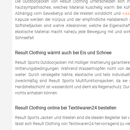
Die Outdoorjacken von Result Clothing unterscheiden sich i
hautsympathisches, weiches Material kuschelig warm. Bei kü
Abhängig vom Gewebetyp sind die Westen winddicht und
was
Kapuze werden der Korpus und der empfindliche Halsbereich ge
Softshelljacken sind wahre Alleskönner, welche die Eigensch
elastische Material macht nahezu jede Bewegung mit und wirkt
Schneefall.
Result Clothing wärmt auch bei Eis und Schnee
Result Sports Outdoorjacken mit molliger Wattierung garantie
Witterungsbedingungen. Während Wassertropfen nicht von der
weiter. Durch versiegelte Nähte, elastische und teils indivi
zweckmäßig sind Result Sports Multifunktionsjacken, da sie 
Hardshellschicht ist wasserdicht und dient als Regenschutz. Du
nichts anhaben können.
Result Clothing online bei Textilwaren24 bestellen
Result Sports Jacken und Westen sind die idealen Begleiter bei v
lässt sich Result Clothing von Textilwaren24 hervorragend zu vi