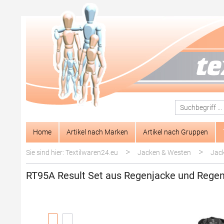
springen
Zur Hauptnavigation springen
Home
Artikel nach Marken
Artikel nach Gruppen
>
>
Sie sind hier: Textilwaren24.eu
Jacken & Westen
Jac
RT95A Result Set aus Regenjacke und Rege
Bildergalerie überspringen