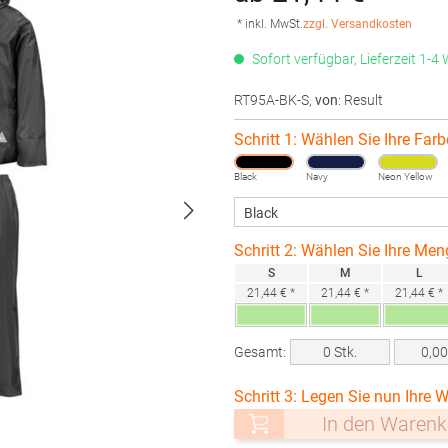
* inkl. MwSt.
zzgl. Versandkosten
Sofort verfügbar, Lieferzeit 1-4
RT95A-BK-S
,
von
: Result
Schritt 1: Wählen Sie Ihre Farb
Black
Navy
Neon Yellow
Schritt 2: Wählen Sie Ihre Men
S
M
L
21,44 € *
21,44 € *
21,44 € *
Gesamt:
0
Stk.
0,0
Schritt 3: Legen Sie nun Ihre W
In den Warenk