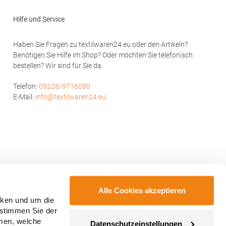
Produktsicherheit: Herst.-Nr.:
td.
R067XHersteller: Result Clothing Ltd.
Hilfe und Service
wakei E-
Narcisova 1 821 01 Bratislava Slowakei E-
Mail: sales@resultclothing.com
Haben Sie Fragen zu textilwaren24.eu oder den Artikeln?
Benötigen Sie Hilfe im Shop? Oder möchten Sie telefonisch
bestellen? Wir sind für Sie da.
Telefon:
09228/9716090
E-Mail:
info@textilwaren24.eu
Alle Cookies akzeptieren
cken und um die
 stimmen Sie der
mmen, welche
Datenschutzeinstellungen