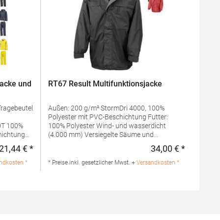
jacke und
RT67 Result Multifunktionsjacke
Tragebeutel
Außen: 200 g/m² StormDri 4000, 100%
Polyester mit PVC-Beschichtung Futter:
100% Polyester Wind- und wasserdicht
hichtung
(4.000 mm) Versiegelte Säume und
cke
Doppelnadel-Steppnähte Eingeschlagene
21,44 € *
34,00 € *
Regulärer Preis:
Regulärer 
tchlite
Kapuze im Kragen Farblich abgesetztes
em
Netzfutter Durchgehender Reißverschluss an
ndkosten *
* Preise inkl. gesetzlicher Mwst. +
Versandkosten *
der Vorderseite Zwei Seitentaschen, eine
n der
Brusttasche und eine Handy-Innentasche
Elastische Bündchen mit verstellbarem
Klettverschluss Saum mit verstellbarem
KordelzugMaterialzusammensetzung: 100%
PolyesterAngaben zur