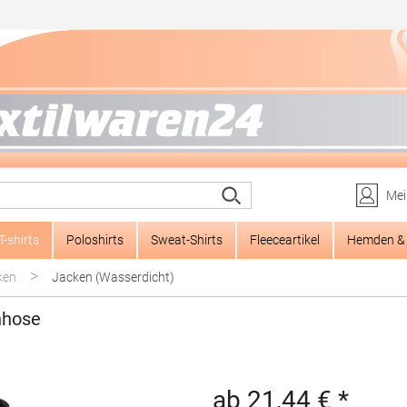
Mei
T-shirts
Poloshirts
Sweat-Shirts
Fleeceartikel
Hemden & 
>
ken
Jacken (Wasserdicht)
nhose
ab 21,44 € *