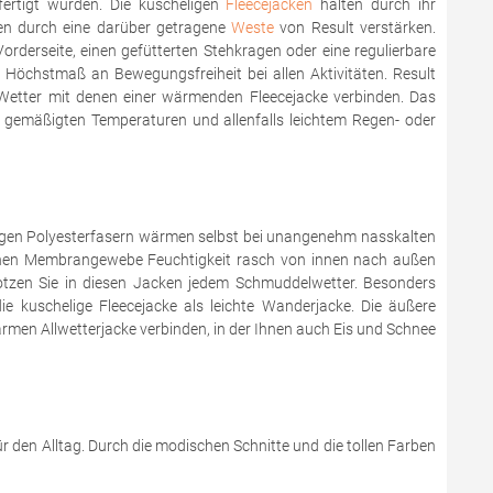
fertigt wurden. Die kuscheligen
Fleecejacken
halten durch ihr
ken durch eine darüber getragene
Weste
von Result verstärken.
orderseite, einen gefütterten Stehkragen oder eine regulierbare
 Höchstmaß an Bewegungsfreiheit bei allen Aktivitäten. Result
 Wetter mit denen einer wärmenden Fleecejacke verbinden. Das
i gemäßigten Temperaturen und allenfalls leichtem Regen- oder
tigen Polyesterfasern wärmen selbst bei unangenehm nasskalten
ernen Membrangewebe Feuchtigkeit rasch von innen nach außen
trotzen Sie in diesen Jacken jedem Schmuddelwetter. Besonders
e kuschelige Fleecejacke als leichte Wanderjacke. Die äußere
rmen Allwetterjacke verbinden, in der Ihnen auch Eis und Schnee
ür den Alltag. Durch die modischen Schnitte und die tollen Farben