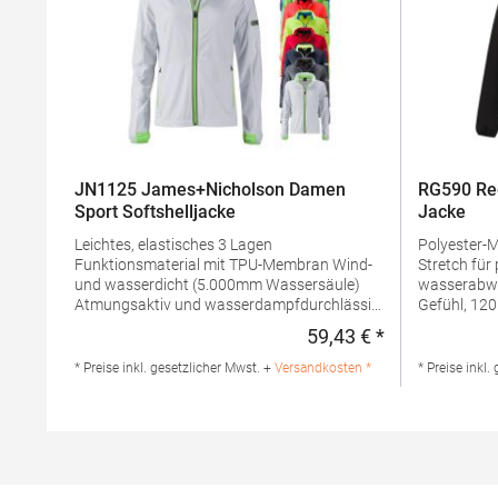
JN1125 James+Nicholson Damen
RG590 Reg
Sport Softshelljacke
Jacke
Leichtes, elastisches 3 Lagen
Polyester-Mikropoplin-Ge
Funktionsmaterial mit TPU-Membran Wind-
Stretch für p
und wasserdicht (5.000mm Wassersäule)
wasserabweisendes Finish Le
Atmungsaktiv und wasserdampfdurchlässig
Gefühl, 120 g/m² Lieferung mit vier Reißve
(5.000g/m²/24h) Nähte nicht versiegelt
alternative
59,43 € *
Regulärer Preis
Durchgehend hinterlegter, reflektierender
Produktsic
Frontreißverschluss mit Kinnschutz 2
2.0.0, UI C
* Preise inkl. gesetzlicher Mwst. +
Versandkosten *
* Preise inkl.
seitliche Taschen mit Reißverschluss, 2
Polandger
Innentaschen Stehkragen Ärmeltasche und
100% Polye
Rückenteil mit reflektierendem Druck
Elastischer Ärmelabschluss mit
Daumenschlupf Verlängertes Rückenteil
Taillierte FormGrammatur: 180