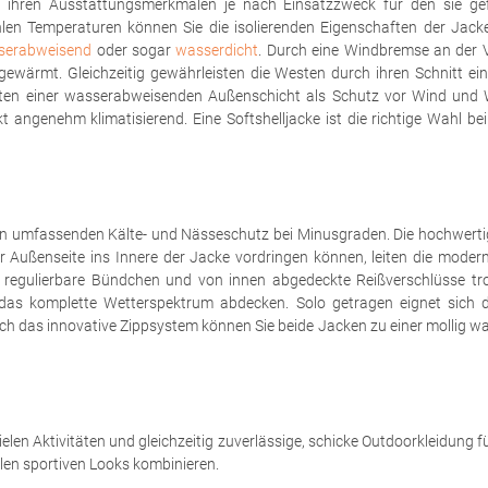
n ihren Ausstattungsmerkmalen je nach Einsatzzweck für den sie ge
hlen Temperaturen können Sie die isolierenden Eigenschaften der Jac
serabweisend
oder sogar
wasserdicht
. Durch eine Windbremse an der V
wärmt. Gleichzeitig gewährleisten die Westen durch ihren Schnitt ein
aften einer wasserabweisenden Außenschicht als Schutz vor Wind und
 angenehm klimatisierend. Eine Softshelljacke ist die richtige Wahl be
ren umfassenden Kälte- und Nässeschutz bei Minusgraden. Die hochwer
 Außenseite ins Innere der Jacke vordringen können, leiten die mod
duell regulierbare Bündchen und von innen abgedeckte Reißverschlüsse 
das komplette Wetterspektrum abdecken. Solo getragen eignet sich di
rch das innovative Zippsystem können Sie beide Jacken zu einer mollig wa
ielen Aktivitäten und gleichzeitig zuverlässige, schicke Outdoorkleidung f
elen sportiven Looks kombinieren.