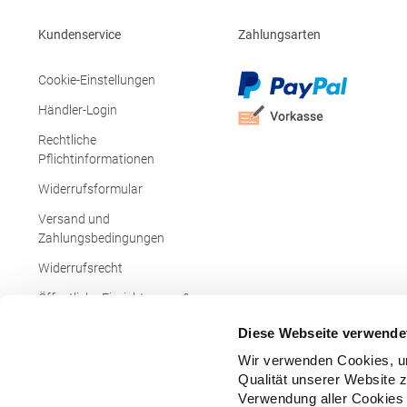
g/m²Materialzusammensetzung: 100%
PolyesterAngaben zur
Kundenservice
Zahlungsarten
Produktsicherheit: Herst.-Nr.:
JN1125Hersteller: Gustav Daiber GmbH Vor
dem Weißen Stein 25-31 72461 Albstadt
Cookie-Einstellungen
Deutschland E-Mail: info@daiber.de
Händler-Login
Rechtliche
Pflichtinformationen
Widerrufsformular
Versand und
Zahlungsbedingungen
Widerrufsrecht
Öffentliche Einrichtungen &
Behörden
Diese Webseite verwende
Wir verwenden Cookies, um
Qualität unserer Website 
Verwendung aller Cookies 