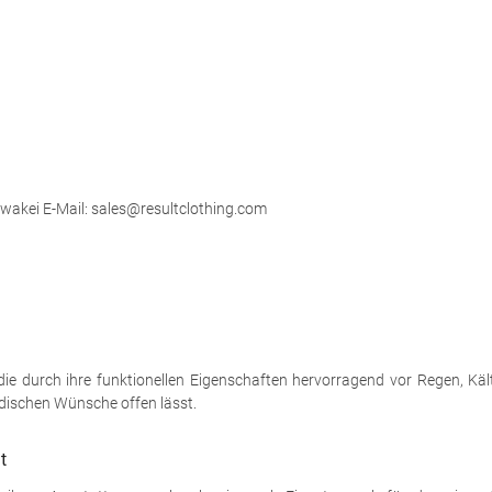
lowakei E-Mail: sales@resultclothing.com
ie durch ihre funktionellen Eigenschaften hervorragend vor Regen, Kält
odischen Wünsche offen lässt.
t