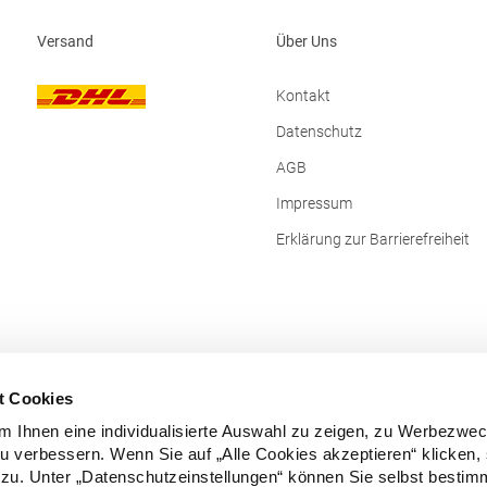
Produktsicherheit:Herst.-Nr.:
R095XHersteller: Result Clothing L
Versand
Über Uns
Narcisova 1 821 01 Bratislava Slo
Mail: sales@resultclothing.com
Kontakt
Datenschutz
AGB
Impressum
Erklärung zur Barrierefreiheit
t Cookies
 Ihnen eine individualisierte Auswahl zu zeigen, zu Werbezwe
zu verbessern. Wenn Sie auf „Alle Cookies akzeptieren“ klicken,
zu. Unter „Datenschutzeinstellungen“ können Sie selbst besti