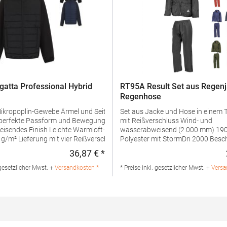
atta Professional Hybrid
RT95A Result Set aus Regen
Regenhose
webe Ärmel und Seiteneinsätze aus Extol-
Set aus Jacke und Hose in einem 
erfekte Passform und Bewegungsfreiheit Dauerhaft
mit Reißverschluss Wind- und
ichte Warmloft-Isolierung mit Daunen-
wasserabweisend (2.000 mm) 190T 100%
rschluss-Schiebern in
Polyester mit StormDri 2000 Besc
r Farbe Angaben zur
Schwere Kleidung, versiegelte Nähte Dreie
36,87 € *
:
Regulärer Preis:
herheit: Herstellernummer:RG590REGATTA Polska sp
mit Reflektionsmaterial von 3M Sco
zestochowska 5, 32085 Modlnica,
Kapuze und Saum mit verstellbar
 gesetzlicher Mwst. +
Versandkosten *
* Preise inkl. gesetzlicher Mwst. +
Versa
mansalesadmin@regatta.comMaterialzusammensetzung:
Kordelzug Durchgehender Reißverschluss an
ster
der Vorderseite mit Windbremse a
Innenseite Zwei geräumige Taschen an der
Vorderseite der Jacke
Materialzusammensetzung: 100%
PolyesterAngaben zur