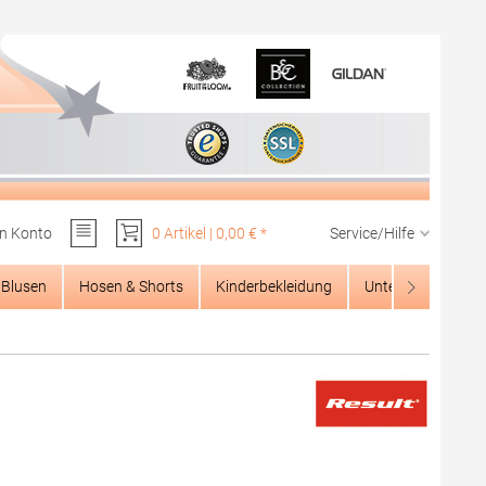
n Konto
0 Artikel | 0,00 € *
Service/Hilfe
Du hast 0 Produkte auf dem Merkzettel
Blusen
Hosen & Shorts
Kinderbekleidung
Unterwäsche