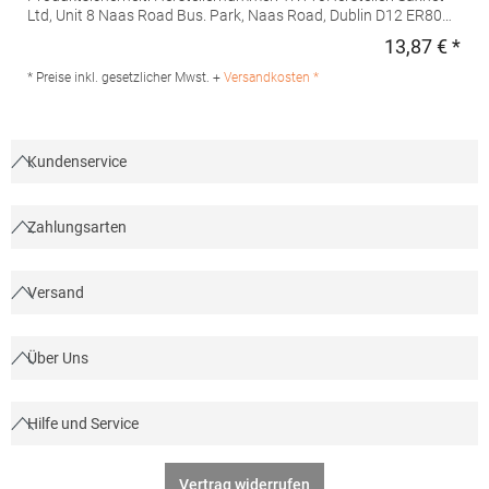
Ltd, Unit 8 Naas Road Bus. Park, Naas Road, Dublin D12 ER80
ROI, Irland, E-Mail: info@tridriactive.comGrammatur: 135
13,87 € *
Regu
g/m²Materialzusammensetzung: 100% Polyester
* Preise inkl. gesetzlicher Mwst. +
Versandkosten *
Kundenservice
Zahlungsarten
Versand
Über Uns
Hilfe und Service
Vertrag widerrufen