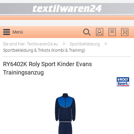
alt springen
Menü
Du hast 0 P
>
>
Sie sind hier: Textilwaren24.eu
Sportbekleidung
Sportbekleidung & Trikots (Kombi & Training)
RY6402K Roly Sport Kinder Evans
Trainingsanzug
Bildergalerie überspringen