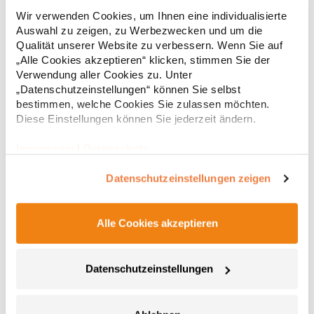
Klassischer, ausgestellter Damenrock mit hoher Taille und
Wir verwenden Cookies, um Ihnen eine individualisierte
integrierten Shorts Hi-Tech-Stretch für Tragekomfort und
Auswahl zu zeigen, zu Werbezwecken und um die
Formbeständigkeit Durchgehender Rock mit verbesserter
drapierter Passform und angenehm im Griff Integrierte Shorts
Qualität unserer Website zu verbessern. Wenn Sie auf
mit zwei Taschen Flacher, breiter Taillenbund Ohne Logo
„Alle Cookies akzeptieren“ klicken, stimmen Sie der
23,93 € *
Regu
Atmungsaktiv Schnell trocknendes Material Pfegehinweis: 30 °C
Verwendung aller Cookies zu. Unter
waschbarAngaben zur Produktsicherheit: Herstellernummer:
* Preise inkl. gesetzlicher Mwst. +
Versandkosten *
„Datenschutzeinstellungen“ können Sie selbst
S797FHersteller: Result Clothing Ltd, Narcisova 1, 821 01
bestimmen, welche Cookies Sie zulassen möchten.
Bratislava, Slowakei, E-Mail:
Diese Einstellungen können Sie jederzeit ändern.
sales@resultclothing.comGrammatur: 240
g/m²Materialzusammensetzung: 78% Polyester / 22% Elasthan
Impressum
|
Datenschutz
Datenschutzeinstellungen zeigen
Alle Cookies akzeptieren
Datenschutzeinstellungen
FH871 Finden+Hales Trainingsjacke aus Strickgewebe
Sportanzug aus Strickgewebe mit kontrastfarbenen äußeren