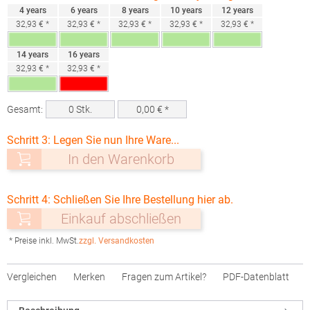
4 years
6 years
8 years
10 years
12 years
32,93 € *
32,93 € *
32,93 € *
32,93 € *
32,93 € *
14 years
16 years
32,93 € *
32,93 € *
Gesamt:
0
Stk.
0,00
€ *
Schritt 3: Legen Sie nun Ihre Ware...
In den Warenkorb
Schritt 4: Schließen Sie Ihre Bestellung hier ab.
Einkauf abschließen
* Preise inkl. MwSt.
zzgl. Versandkosten
Vergleichen
Merken
Fragen zum Artikel?
PDF-Datenblatt