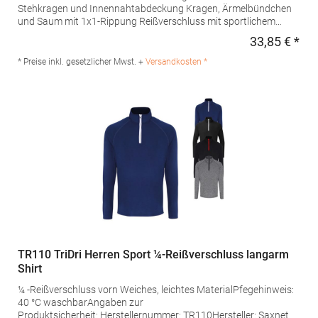
Stehkragen und Innennahtabdeckung Kragen, Ärmelbündchen
und Saum mit 1x1-Rippung Reißverschluss mit sportlichem
Puller Seitliche Jackentaschen mit Reißverschlüssen Hose mit
33,85 € *
Regu
Gummizug in der Taille und verstellbarem Kordelzug Zwei
Seitentaschen und eine Gesäßtasche mit Reißverschluss
* Preise inkl. gesetzlicher Mwst. +
Versandkosten *
Unterteil mit 1x1 gerippten, elastischen BündchenPfegehinweis:
30 °C waschbarBügeln erlaubtAngaben zur
Produktsicherheit: Herstellernummer: CH6410Hersteller:
Gorfactory S.A., Carretera Santomera / Abanilla Km 8.8, 30620
Fortuna, Murcia, Spanien, E-Mail:
info@gorfactory.esGrammatur: 210
g/m²Materialzusammensetzung: 100% Polyester
TR110 TriDri Herren Sport ¼-Reißverschluss langarm
Shirt
¼ -Reißverschluss vorn Weiches, leichtes MaterialPfegehinweis:
40 °C waschbarAngaben zur
Produktsicherheit: Herstellernummer: TR110Hersteller: Saxnet