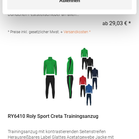
Ablehnen
Ärmeleinsätzen Kontrastfarbener vorderer Reißverschluss
Reißverschluss-Seitentaschen Trichterkragen Elastische 1x1
Bündchen Feststellschieber an allen
ReißverschlüssenGrammatur: 250
29,03 € *
ab
Regu
g/m²Materialzusammensetzung: 100% PolyesterAngaben zur
Produktsicherheit: Herst.-Nr.: LV871Hersteller: Henbury BV
* Preise inkl. gesetzlicher Mwst. +
Versandkosten *
Kingsfordweg 151 1043GR Amsterdam Niederlande E-Mail:
enquiries@findenandhales.com
RY6410 Roly Sport Creta Trainingsanzug
Trainingsanzug mit kontrastierenden Seitenstreifen
Herausreißbares Label Glattes Acetatgewebe Jacke mit