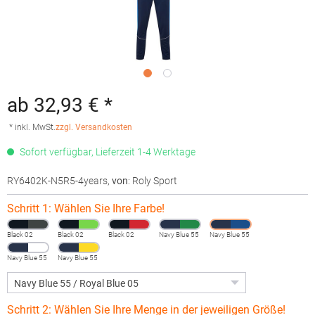
ab 32,93 € *
* inkl. MwSt.
zzgl. Versandkosten
Sofort verfügbar, Lieferzeit 1-4 Werktage
RY6402K-N5R5-4years
,
von
: Roly Sport
Schritt 1: Wählen Sie Ihre Farbe!
Black 02
Black 02
Black 02
Navy Blue 55
Navy Blue 55
Navy Blue 55
Navy Blue 55
Schritt 2: Wählen Sie Ihre Menge in der jeweiligen Größe!