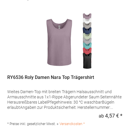
Spanien E-Mail: info@gorfactory.es
RY6536 Roly Damen Nara Top Trägershirt
Weites Damen-Top mit breiten Trägern Halsausschnitt und
Armausschnitte aus 1x1-Rippe Abgerundeter Saum Seitennähte
Herausreißbares LabelPfegehinweis: 30 °C waschbarBügeln
erlaubtAngaben zur Produktsicherheit: Herstellernummer:
CA6536Hersteller: Gorfactory S.A., Carretera Santomera /
4,57 € *
ab
Regu
Abanilla Km 8.8, 30620 Fortuna, Murcia, Spanien, E-Mail:
info@gorfactory.esGrammatur: 150
* Preise inkl. gesetzlicher Mwst. +
Versandkosten *
g/m²Materialzusammensetzung: 100% Baumwolle (Heather