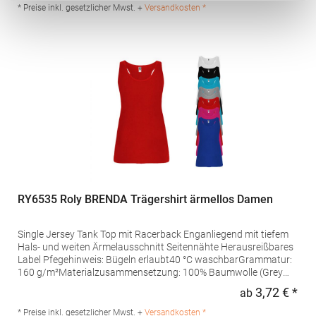
Km 8.8 30620 Fortuna (Murcia) Spanien E-Mail:
* Preise inkl. gesetzlicher Mwst. +
Versandkosten *
info@gorfactory.es
RY6535 Roly BRENDA Trägershirt ärmellos Damen
Single Jersey Tank Top mit Racerback Enganliegend mit tiefem
Hals- und weiten Ärmelausschnitt Seitennähte Herausreißbares
Label Pfegehinweis: Bügeln erlaubt40 °C waschbarGrammatur:
160 g/m²Materialzusammensetzung: 100% Baumwolle (Grey
Heather: 85% Baumwolle / 15% Viskose)Angaben zur
3,72 € *
ab
Regu
Produktsicherheit: Herst.-Nr.: CA6535Hersteller: GORFACTORY
S.A Ctra. Santomera / Abanilla Km 8.8 30620 Fortuna (Murcia)
* Preise inkl. gesetzlicher Mwst. +
Versandkosten *