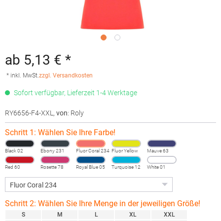
ab 5,13 € *
* inkl. MwSt.
zzgl. Versandkosten
Sofort verfügbar, Lieferzeit 1-4 Werktage
RY6656-F4-XXL
,
von
: Roly
Schritt 1: Wählen Sie Ihre Farbe!
Black 02
Ebony 231
Fluor Coral 234
Fluor Yellow
Mauve 63
221
Red 60
Rosette 78
Royal Blue 05
Turquoise 12
White 01
Schritt 2: Wählen Sie Ihre Menge in der jeweiligen Größe!
S
M
L
XL
XXL