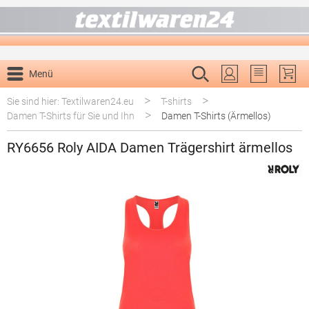
alt springen
Menü
Du hast 0 P
>
>
Sie sind hier: Textilwaren24.eu
T-shirts
>
Damen T-Shirts für Sie und Ihn
Damen T-Shirts (Ärmellos)
RY6656 Roly AIDA Damen Trägershirt ärmellos
Bildergalerie überspringen