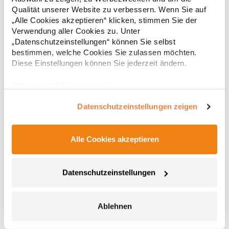
Regu
Nr.: BY038Hersteller: TB International GmbH Dr.-Robert-Murjahn-
Qualität unserer Website zu verbessern. Wenn Sie auf
Str. 7 64372 Ober-Ramstadt Deutschland E-Mail: info@tbint.de
* Preise inkl. gesetzlicher Mwst. +
Versandkosten *
„Alle Cookies akzeptieren“ klicken, stimmen Sie der
Verwendung aller Cookies zu. Unter
„Datenschutzeinstellungen“ können Sie selbst
bestimmen, welche Cookies Sie zulassen möchten.
Diese Einstellungen können Sie jederzeit ändern.
Impressum
|
Datenschutz
Datenschutzeinstellungen zeigen
Alle Cookies akzeptieren
RY6656 Roly AIDA Damen Trägershirt ärmellos
Datenschutzeinstellungen
Figurbetont Rückenansicht im Racerback Style Polyester mit
Baumwolltouch Soft-Touch Herausreißbares Label
Atmungsaktives Gewebe Schnell trocknendGrammatur: 160
g/m²Materialzusammensetzung: 92% Polyester / 8%
Ablehnen
ElasthanAngaben zur Produktsicherheit: Herst.-Nr.:
5,13 € *
ab
Regu
CA6656Hersteller: GORFACTORY S.A Ctra. Santomera / Abanilla