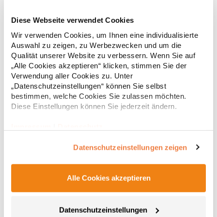
Diese Webseite verwendet Cookies
JN019 James+Nicholson Junior BASIC T-Shirt kurzarm
Wir verwenden Cookies, um Ihnen eine individualisierte
Auswahl zu zeigen, zu Werbezwecken und um die
Komfort-T-Shirt für Kinder Ringgesponnene Baumwolle Farblich
Qualität unserer Website zu verbessern. Wenn Sie auf
passend zu Erwachsenen-T-Shirt JN001 Hochwertiger Single-
„Alle Cookies akzeptieren“ klicken, stimmen Sie der
Jersey Rundhalsausschnitt mit Elasthan Nackenband
Verwendung aller Cookies zu. Unter
Seitennähte Doppelnähte an Schultern, Hals- und
„Datenschutzeinstellungen“ können Sie selbst
ArmausschnittGrammatur: 150
5,37 € *
ab
Regu
g/m²Materialzusammensetzung: 100% BaumwolleAngaben zur
bestimmen, welche Cookies Sie zulassen möchten.
Produktsicherheit: Herst.-Nr.: JN019Hersteller: Gustav Daiber
Diese Einstellungen können Sie jederzeit ändern.
* Preise inkl. gesetzlicher Mwst. +
Versandkosten *
GmbH Vor dem Weißen Stein 25-31 72461 Albstadt Deutschland
E-Mail: info@daiber.de
Impressum
|
Datenschutz
Datenschutzeinstellungen zeigen
Alle Cookies akzeptieren
Datenschutzeinstellungen