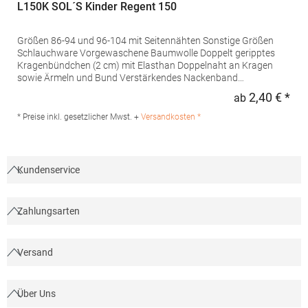
L150K SOL´S Kinder Regent 150
Größen 86-94 und 96-104 mit Seitennähten Sonstige Größen
Schlauchware Vorgewaschene Baumwolle Doppelt geripptes
Kragenbündchen (2 cm) mit Elasthan Doppelnaht an Kragen
sowie Ärmeln und Bund Verstärkendes Nackenband
Halbgekämmte BaumwolleGrammatur: 150
2,40 € *
ab
Regu
g/m²Materialzusammensetzung: 100% Baumwolle (Ash: 98%
Baumwolle / 2% Viskose), (Grey Melange: 85% Baumwolle / 15%
* Preise inkl. gesetzlicher Mwst. +
Versandkosten *
Viskose) Artikelname: Kids' Regent 150Angaben zur
Produktsicherheit: Herst.-Nr.: 11970Hersteller: SOLO INVEST 92
Rue Réaumur 75002 Paris Frankreich E-Mail:
sols@soloinvest.com
Kundenservice
Zahlungsarten
Versand
Über Uns