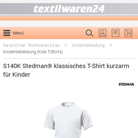
alt springen
Menü
Du hast 0 P
>
>
Sie sind hier: Textilwaren24.eu
Kinderbekleidung
Kinderbekleidung (Kids T-Shirts)
S140K Stedman® klassisches T-Shirt kurzarm
für Kinder
Bildergalerie überspringen