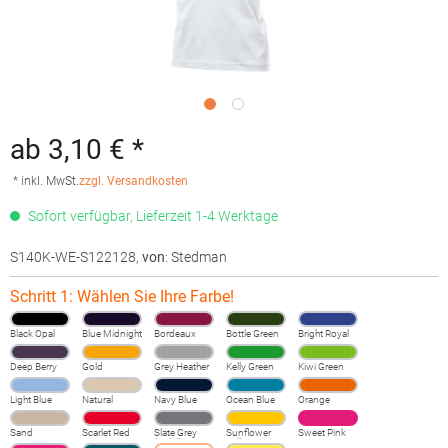
ab 3,10 € *
* inkl. MwSt.
zzgl. Versandkosten
Sofort verfügbar, Lieferzeit 1-4 Werktage
S140K-WE-S122128
,
von
: Stedman
Schritt 1: Wählen Sie Ihre Farbe!
Black Opal
Blue Midnight
Bordeaux
Bottle Green
Bright Royal
Deep Berry
Gold
Grey Heather
Kelly Green
Kiwi Green
Light Blue
Natural
Navy Blue
Ocean Blue
Orange
Sand
Scarlet Red
Slate Grey
Sunflower
Sweet Pink
(Solid)
Yellow