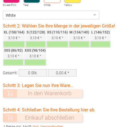
Sweet Pink
Teal
White
Yellow
Schritt 2: Wählen Sie Ihre Menge in der jeweiligen Größe!
XL (158/164)
S (122/128)
XS (110/116)
M (134/140)
L (146/152)
3,10 € *
3,10 € *
3,10 € *
3,10 € *
3,10 € *
3XS (86/92)
XXS (98/104)
3,10 € *
3,10 € *
Gesamt:
0
Stk.
0,00
€ *
Schritt 3: Legen Sie nun Ihre Ware...
In den Warenkorb
Schritt 4: Schließen Sie Ihre Bestellung hier ab.
Einkauf abschließen
* Preise inkl. MwSt.
zzgl. Versandkosten