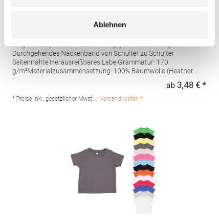
RY6502K Roly Kinder DOGO Premium T-Shirt
Ablehnen
Single-Jersey T-Shirt kurzarm 4-lagiger Rundhalskragen
Durchgehendes Nackenband von Schulter zu Schulter
Seitennähte Herausreißbares LabelGrammatur: 170
g/m²Materialzusammensetzung: 100% Baumwolle (Heather
Grey: 85% Baumwolle / 15% Viskose)Angaben zur
3,48 € *
ab
Regu
Produktsicherheit: Herst.-Nr.: CA6502Hersteller: GORFACTORY
S.A Ctra. Santomera / Abanilla Km 8.8 30620 Fortuna (Murcia)
* Preise inkl. gesetzlicher Mwst. +
Versandkosten *
Spanien E-Mail: info@gorfactory.es