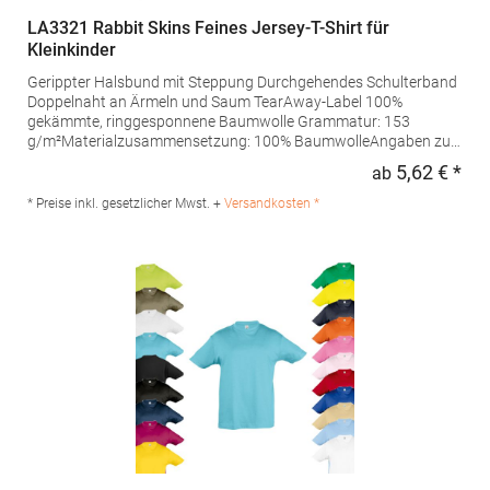
LA3321 Rabbit Skins Feines Jersey-T-Shirt für
Kleinkinder
Gerippter Halsbund mit Steppung Durchgehendes Schulterband
Doppelnaht an Ärmeln und Saum TearAway-Label 100%
gekämmte, ringgesponnene Baumwolle Grammatur: 153
g/m²Materialzusammensetzung: 100% BaumwolleAngaben zur
Produktsicherheit: Herst.-Nr.: 3321EUHersteller: printwear.eu
5,62 € *
ab
Regu
GmbH & Co. KG Rheinlanddamm 199 44139 Dortmund
Deutschland E-Mail: info@printwear.eu
* Preise inkl. gesetzlicher Mwst. +
Versandkosten *