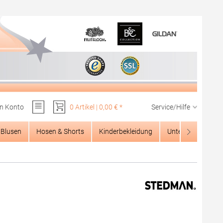
n Konto
0 Artikel | 0,00 € *
Service/Hilfe
Du hast 0 Produkte auf dem Merkzettel
Blusen
Hosen & Shorts
Kinderbekleidung
Unterwäsche