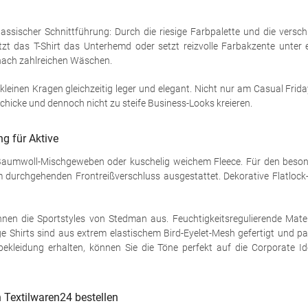
klassischer Schnittführung: Durch die riesige Farbpalette und die versc
rsetzt das T-Shirt das Unterhemd oder setzt reizvolle Farbakzente unt
nach zahlreichen Wäschen.
kleinen Kragen gleichzeitig leger und elegant. Nicht nur am Casual Frida
chicke und dennoch nicht zu steife Business-Looks kreieren.
g für Aktive
Baumwoll-Mischgeweben oder kuschelig weichem Fleece. Für den besond
urchgehenden Frontreißverschluss ausgestattet. Dekorative Flatlock-
chnen die Sportstyles von Stedman aus. Feuchtigkeitsregulierende Mate
e Shirts sind aus extrem elastischem Bird-Eyelet-Mesh gefertigt und 
bekleidung erhalten, können Sie die Töne perfekt auf die Corporate I
 Textilwaren24 bestellen