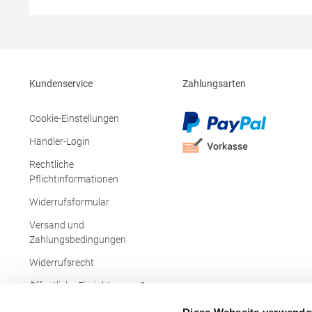
SchnürzugGrammatur: 270
Seitennaht
g/m²Materialzusammensetzung: 96%
Oberstoff +
Polyester / 4% ElasthanAngaben zur
100% Polye
Produktsicherheit: Herst.-Nr.:
Produktsiche
TRA788Hersteller: REGATTA Polska sp 2.0.0
ST5430Hers
UI Czestochowska 5 32085Modlnica Polen E-
Charlotten
Kundenservice
Zahlungsarten
Mail: germansalesadmin@regatta.com
Cookie-Einstellungen
Händler-Login
Rechtliche
Pflichtinformationen
Widerrufsformular
Versand und
Zahlungsbedingungen
Widerrufsrecht
Öffentliche Einrichtungen &
Behörden
Diese Webseite verwende