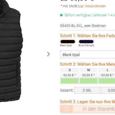
* inkl. MwSt.
zzgl. Versandkosten
Sofort verfügbar, Lieferzeit 1-4
S5430-BL-3XL
,
von
: Stedman
Schritt 1: Wählen Sie Ihre Farb
Black Opal
Blue Midnight
Schritt 2: Wählen Sie Ihre Men
S
M
L
60,36 € *
60,36 € *
60,36 € *
Gesamt:
0
Stk.
0,0
Schritt 3: Legen Sie nun Ihre W
In den Warenk