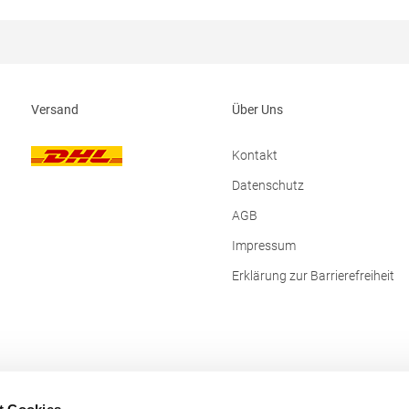
 Materialzusammensetzung:
waschbarGrammatur: 100
 Futter: 100% Nylon, Wattierung:
g/m²Materialzusammensetzung:
sterAngaben zur
PolyamidAngaben zur
rheit: Herst.-Nr.:
Produktsicherheit: Herst.-Nr.: 1301
teller: Stedman GmbH
HRM Textil GmbH Welfenstraße 1
burger Allee 27-29 52068 Aachen
Fellbach Deutschland E-Mail: info@hrm-
Versand
Über Uns
Deutschland E-Mail: info@stedman.eu
textil.de
Kontakt
Datenschutz
AGB
Impressum
Erklärung zur Barrierefreiheit
t Cookies