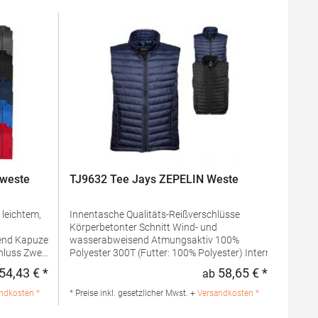
weste
TJ9632 Tee Jays ZEPELIN Weste
Innentasche Qualitäts-Reißverschlüsse
Körperbetonter Schnitt Wind- und
puze
wasserabweisend Atmungsaktiv 100%
s Zwei
Polyester 300T (Futter: 100% Polyester) Interner
e rechts,
VeredelungszugangMaterialzusammensetzung:
54,43 € *
58,65 € *
ab
Regulärer Preis:
Regulärer 
ei
100% PolyesterAngaben zur
gstasche
Produktsicherheit: Herst.-Nr.: 9632Hersteller:
ndkosten *
* Preise inkl. gesetzlicher Mwst. +
Versandkosten *
Tee Jays A/S Lansen 16 9230 Svenstrup J
Dänemark E-Mail: info@teejays.dk