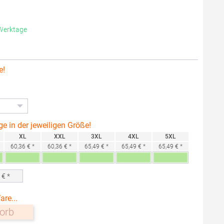
 Werktage
e!
ge in der jeweiligen Größe!
XL
XXL
3XL
4XL
5XL
60,36 € *
60,36 € *
65,49 € *
65,49 € *
65,49 € *
0
€ *
are...
orb