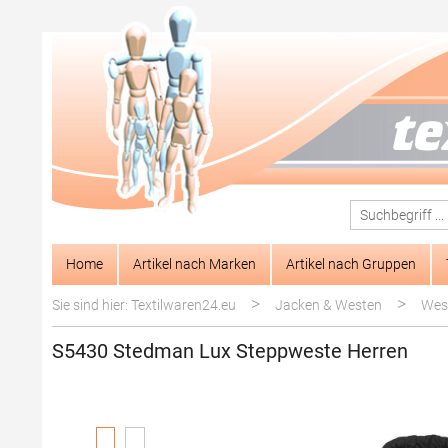
springen
Zur Hauptnavigation springen
Home
Artikel nach Marken
Artikel nach Gruppen
>
>
Sie sind hier: Textilwaren24.eu
Jacken & Westen
Wes
S5430 Stedman Lux Steppweste Herren
Bildergalerie überspringen