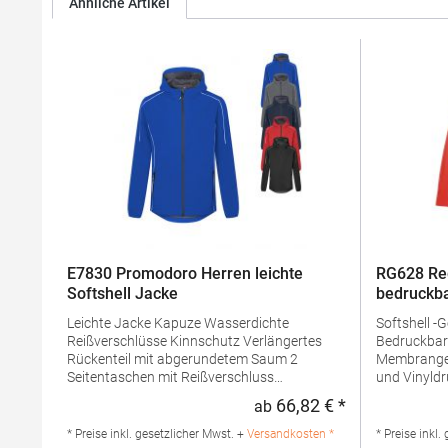
Ähnliche Artikel
E7830 Promodoro Herren leichte
RG628 Re
Softshell Jacke
bedruckba
Leichte Jacke Kapuze Wasserdichte
Softshell -
Reißverschlüsse Kinnschutz Verlängertes
Bedruckbares S
Rückenteil mit abgerundetem Saum 2
Membrangewebe Ideal für S
Seitentaschen mit Reißverschluss
und Vinyldruck dauerhaft wasser
Eingenähter Schlüsselanhänger in
Beschichtung Innen-Reißverschluss
66,82 € *
ab
Regulärer Preis
Seitentasche Reflektierende Paspeln und
Taschen un
Reißverschlussanhänger Teilungsnähte
Verstellba
* Preise inkl. gesetzlicher Mwst. +
Versandkosten *
* Preise inkl.