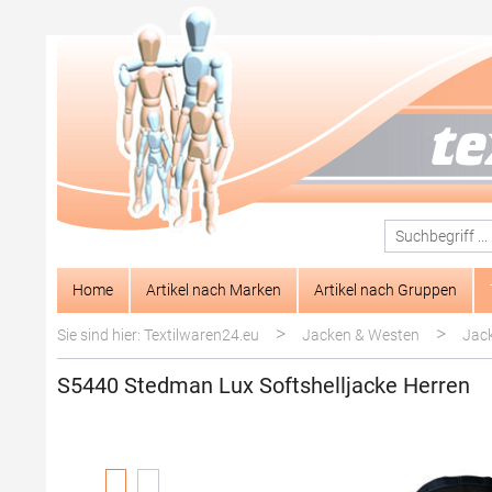
springen
Zur Hauptnavigation springen
Home
Artikel nach Marken
Artikel nach Gruppen
>
>
Sie sind hier: Textilwaren24.eu
Jacken & Westen
Jac
S5440 Stedman Lux Softshelljacke Herren
Bildergalerie überspringen