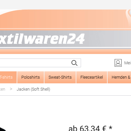
Mei
T-shirts
Poloshirts
Sweat-Shirts
Fleeceartikel
Hemden & 
>
ken
Jacken (Soft Shell)
ab 63,34 € *