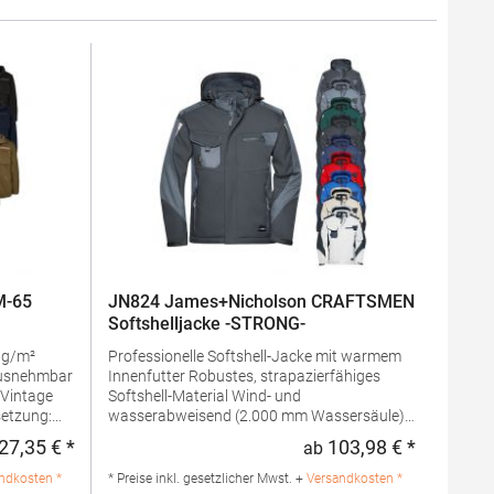
M-65
JN824 James+Nicholson CRAFTSMEN
Softshelljacke -STRONG-
Professionelle Softshell-Jacke mit warmem
Innenfutter Robustes, strapazierfähiges
Softshell-Material Wind- und
etzung:
wasserabweisend (2.000 mm Wassersäule)
Kapuze:
Atmungsaktiv und wasserdampfdurchlässig
27,35 € *
103,98 € *
ab
Regulärer Preis:
Regulärer 
0%
(2.000 g/m²/24h) Stehkragen innen mit
Futter +
weichem Fleece Abnehmbare, regulierbare
ndkosten *
* Preise inkl. gesetzlicher Mwst. +
Versandkosten *