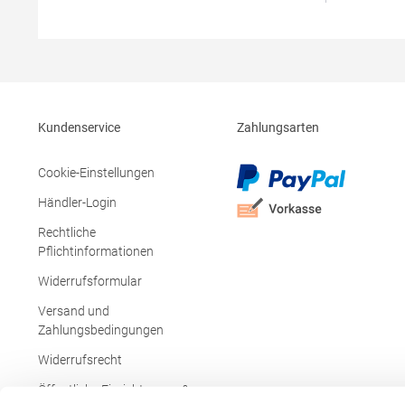
Neutrales Größenetikett Atmungsaktiv,
SaumGramm
wasserdicht 8.000 mm, winddicht Softshell-
g/m²Mater
Single-Jersey-Bonding Bi-
PolyesterA
elastischMaterialzusammensetzung: 72%
Produktsich
Polyester / 25% Baumwolle / 3%
Hersteller:
ElasthanAngaben zur
Czestochow
Produktsicherheit: Herst.-Nr.: 7830Hersteller:
Mail: germ
Promodoro Fashion GmbH Am Gatherhof 57
Kundenservice
Zahlungsarten
40472 Düsseldorf Deutschland E-Mail:
info@promodoro.de
Cookie-Einstellungen
Händler-Login
Rechtliche
Pflichtinformationen
Widerrufsformular
Versand und
Zahlungsbedingungen
Widerrufsrecht
Öffentliche Einrichtungen &