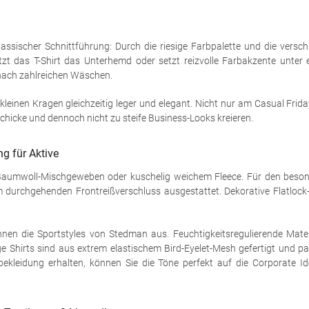
klassischer Schnittführung: Durch die riesige Farbpalette und die versc
rsetzt das T-Shirt das Unterhemd oder setzt reizvolle Farbakzente unt
nach zahlreichen Wäschen.
kleinen Kragen gleichzeitig leger und elegant. Nicht nur am Casual Frida
chicke und dennoch nicht zu steife Business-Looks kreieren.
g für Aktive
Baumwoll-Mischgeweben oder kuschelig weichem Fleece. Für den besond
urchgehenden Frontreißverschluss ausgestattet. Dekorative Flatlock-
chnen die Sportstyles von Stedman aus. Feuchtigkeitsregulierende Mate
e Shirts sind aus extrem elastischem Bird-Eyelet-Mesh gefertigt und 
bekleidung erhalten, können Sie die Töne perfekt auf die Corporate I