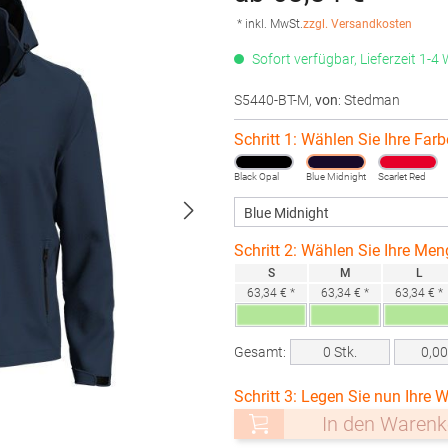
* inkl. MwSt.
zzgl. Versandkosten
Sofort verfügbar, Lieferzeit 1-4
S5440-BT-M
,
von
: Stedman
Schritt 1: Wählen Sie Ihre Farb
Black Opal
Blue Midnight
Scarlet Red
Schritt 2: Wählen Sie Ihre Men
S
M
L
63,34 € *
63,34 € *
63,34 € *
Gesamt:
0
Stk.
0,0
Schritt 3: Legen Sie nun Ihre W
In den Warenk