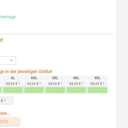
 Werktage
e!
ge in der jeweiligen Größe!
XL
XXL
3XL
4XL
5XL
63,34 € *
63,34 € *
68,43 € *
68,43 € *
68,43 € *
0
€ *
are...
orb