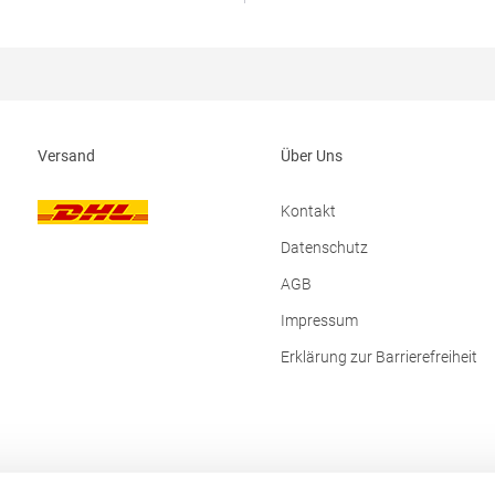
atur: 265
Wattierung: 100% Polyester; Krag
ialzusammensetzung: 100%
Polyacryl / 20% PolyesterAngaben
ngaben zur
Produktsicherheit:Herst.-Nr.: 3101H
erheit: Herst.-Nr.: TRA628
TB International GmbH Dr.-Robert
 REGATTA Polska sp 2.0.0 UI
Str. 7 64372 Ober-Ramstadt Deutschland E-
ska 5 32085Modlnica Polen E-
Mail: info@tbint.de
ansalesadmin@regatta.com
Versand
Über Uns
Kontakt
Datenschutz
AGB
Impressum
Erklärung zur Barrierefreiheit