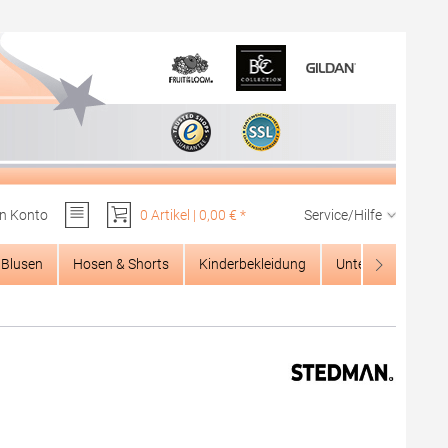
n Konto
0 Artikel | 0,00 € *
Service/Hilfe
Du hast 0 Produkte auf dem Merkzettel
Blusen
Hosen & Shorts
Kinderbekleidung
Unterwäsche