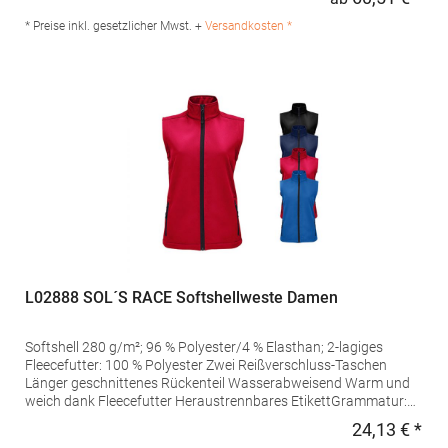
Regu
100 % PolyesterMaterialzusammensetzung: Außen+Innen: 100%
Nylon, Wattierung: 100% PolyesterAngaben zur
* Preise inkl. gesetzlicher Mwst. +
Versandkosten *
Produktsicherheit: Herst.-Nr.: 7635Hersteller: Promodoro
Fashion GmbH Am Gatherhof 57 40472 Düsseldorf Deutschland
E-Mail: info@promodoro.de
L02888 SOL´S RACE Softshellweste Damen
Softshell 280 g/m²; 96 % Polyester/4 % Elasthan; 2-lagiges
Fleecefutter: 100 % Polyester Zwei Reißverschluss-Taschen
Länger geschnittenes Rückenteil Wasserabweisend Warm und
weich dank Fleecefutter Heraustrennbares EtikettGrammatur:
280 g/m²Materialzusammensetzung: Außen: 96% Polyester / 4%
24,13 € *
Regu
Elasthan; Futter: 100% PolyesterAngaben zur