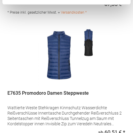
Bund Die rechte Außentasche dient auch als Staufach
87,35 € *
Regu
Wärmewert 2 Füllung: 140 g/m² Materialzusammensetzung:
100% Polyamid; Füllung: 100% PolyesterAngaben zur
* Preise inkl. gesetzlicher Mwst. +
Versandkosten *
Produktsicherheit: Herst.-Nr.: CEB001Hersteller: REGATTA
Polska sp 2.0.0 UI Czestochowska 5 32085 Modlnica Polen E-
Mail: germansalesadmin@regatta.com
E7635 Promodoro Damen Steppweste
Wattierte Weste Stehkragen Kinnschutz Wasserdichte
Reißverschlüsse Innentasche Durchgehender Reißverschluss 2
Seitentaschen mit Reißverschluss Tunnelzug am Saum mit
Kordelstopper innen Invisible Zip zum Veredeln Neutrales
Größenetikett Außen-/Innenmaterial 100 % Nylon, Wattierung
60,51 € *
ab