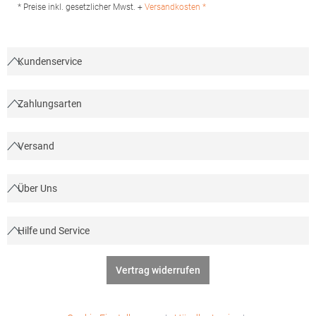
Produktsicherheit: Herst.-Nr.: 02888Hersteller: SOLO INVEST 92
* Preise inkl. gesetzlicher Mwst. +
Versandkosten *
Rue Réaumur 75002 Paris Frankreich E-Mail:
sols@soloinvest.com
Kundenservice
Zahlungsarten
Versand
Über Uns
Hilfe und Service
Vertrag widerrufen