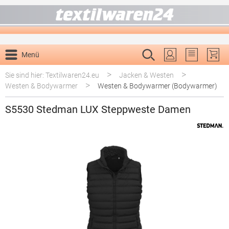
alt springen
Menü
Du hast 0 P
>
>
Sie sind hier: Textilwaren24.eu
Jacken & Westen
>
Westen & Bodywarmer
Westen & Bodywarmer (Bodywarmer)
S5530 Stedman LUX Steppweste Damen
Bildergalerie überspringen