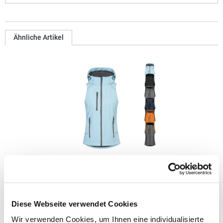
Ähnliche Artikel
E7845 Promodoro Damen Softshellweste mit Kapuze
Weste Abnehmbare und volumenregulierbare Kapuze
Diese Webseite verwendet Cookies
Wasserdichte Reißverschlüsse Kinnschutz Napoleontasche
Tunnelzug am Saum mit Kordelstopper innen Verlängertes
Wir verwenden Cookies, um Ihnen eine individualisierte