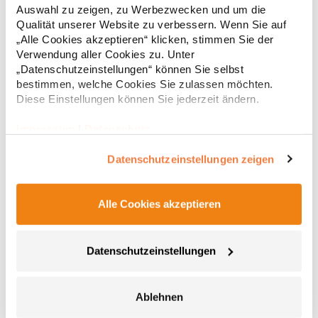
Rückenteil mit abgerundetem Saum 2 Seitentaschen mit
Auswahl zu zeigen, zu Werbezwecken und um die
Reißverschluss Eingenähter Schlüsselanhänger in Seitentasche
66,96 € *
ab
Qualität unserer Website zu verbessern. Wenn Sie auf
Regu
Reflektierende Paspeln und Reißverschlussanhänger
„Alle Cookies akzeptieren“ klicken, stimmen Sie der
Teilungsnähte Neutrales Größenetikett Atmungsaktiv,
* Preise inkl. gesetzlicher Mwst. +
Versandkosten *
wasserdicht 8.000 mm, winddicht Softshell-Bonded-Fleece bi-
Verwendung aller Cookies zu. Unter
elastischMaterialzusammensetzung: Außen: 95% Polyester / 5%
„Datenschutzeinstellungen“ können Sie selbst
Elasthan, Innen: 100% PolyesterAngaben zur
bestimmen, welche Cookies Sie zulassen möchten.
Produktsicherheit: Herst.-Nr.: 7845Hersteller: Promodoro
Diese Einstellungen können Sie jederzeit ändern.
Fashion GmbH Am Gatherhof 57 40472 Düsseldorf Deutschland
E-Mail: info@promodoro.de
Impressum
|
Datenschutz
Datenschutzeinstellungen zeigen
Alle Cookies akzeptieren
CEB001 Craghoppers Expert Thermo Weste
Datenschutzeinstellungen
69 cm Länge Vier Taschen Zwei aufgesetzte untere Taschen mit
Reißverschluss Eine verdeckte Innentasche mit Reißverschluss
Eine RFID-Passtasche Durchgehender Reißverschluss mit
Ablehnen
Abdeckung innen und Kinnschutz Verstellbarer Kordelzug im