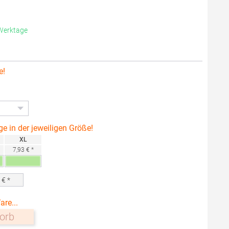
 Werktage
e!
ge in der jeweiligen Größe!
XL
7,93 € *
0
€ *
are...
orb