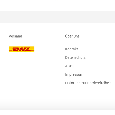
elfreiGrammatur: 135
ST2600 Hersteller: Stedman Gmb
ialzusammensetzung: 100%
Charlottenburger Allee 27-29 52
ngaben zur
Deutschland E-Mail: info@sted
erheit: Herst.-Nr.: CA0408
 GORFACTORY S.A Ctra.
/ Abanilla Km 8.8 30620 Fortuna
anien E-Mail: info@gorfactory.es
Versand
Über Uns
Kontakt
Datenschutz
AGB
Impressum
Erklärung zur Barrierefreiheit