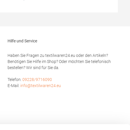
H
E-Mail: info@jhktshirt.com
068 Aachen
man.eu
Hilfe und Service
Haben Sie Fragen zu textilwaren24.eu oder den Artikeln?
Benötigen Sie Hilfe im Shop? Oder möchten Sie telefonisch
bestellen? Wir sind für Sie da.
Telefon:
09228/9716090
E-Mail:
info@textilwaren24.eu