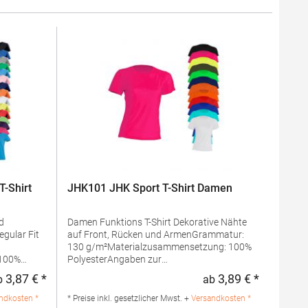
-Shirt
JHK101 JHK Sport T-Shirt Damen
Damen Funktions T-Shirt Dekorative Nähte
auf Front, Rücken und ArmenGrammatur:
130 g/m²Materialzusammensetzung: 100%
 100%
PolyesterAngaben zur
umwolle /
Produktsicherheit: Herst.-Nr.:
3,87 € *
3,89 € *
b
ab
Regulärer Preis:
Regulärer 
SPORTLADYHersteller: JHK Central Avda de
la Industria 10 28947 Fuenlabrada Spanien
ndkosten *
* Preise inkl. gesetzlicher Mwst. +
Versandkosten *