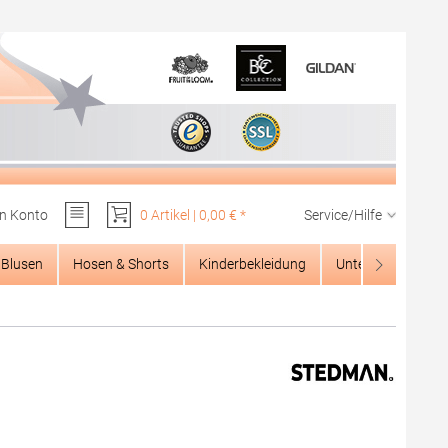
n Konto
0 Artikel | 0,00 € *
Service/Hilfe
Du hast 0 Produkte auf dem Merkzettel
Blusen
Hosen & Shorts
Kinderbekleidung
Unterwäsche