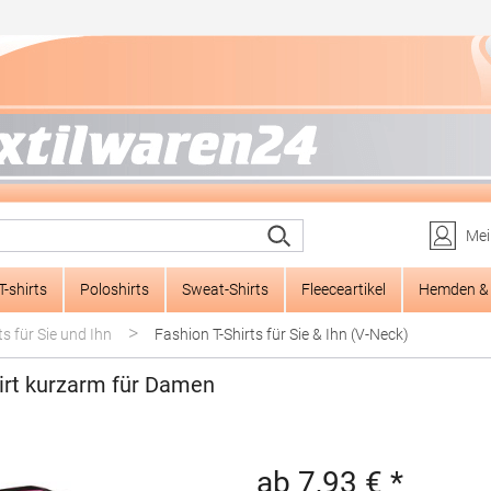
Mei
T-shirts
Poloshirts
Sweat-Shirts
Fleeceartikel
Hemden & 
>
ts für Sie und Ihn
Fashion T-Shirts für Sie & Ihn (V-Neck)
rt kurzarm für Damen
ab 7,93 € *