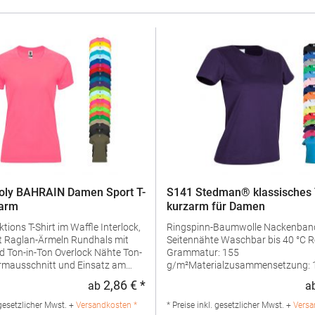
oly BAHRAIN Damen Sport T-
S141 Stedman® klassisches T
zarm
kurzarm für Damen
ions T-Shirt im Waffle Interlock,
Ringspinn-Baumwolle Nackenband
lan-Ärmeln Rundhals mit
Seitennähte Waschbar bis 40 °C Regular Fit
on Overlock Nähte Ton-
Grammatur: 155
Armausschnitt und Einsatz am
g/m²Materialzusammensetzung:
Baumwolle (Grey Heather: 85% Ba
2,86 € *
ab
a
:
Regulärer Preis:
ewebe Pfegehinweis: 30 °C
15% Viskose)Angaben zur
ügeln
Produktsicherheit: Herst.-Nr.:
 gesetzlicher Mwst. +
Versandkosten *
* Preise inkl. gesetzlicher Mwst. +
Versa