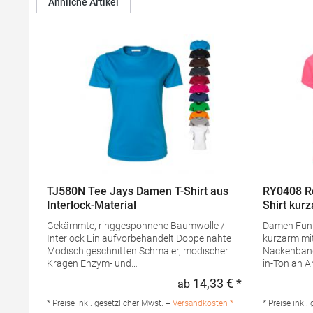
Ähnliche Artikel
TJ580N Tee Jays Damen T-Shirt aus
RY0408 R
Interlock-Material
Shirt kur
Gekämmte, ringgesponnene Baumwolle /
Damen Funkt
Interlock Einlaufvorbehandelt Doppelnähte
kurzarm mit Rag
Modisch geschnitten Schmaler, modischer
Nackenband Ton-in-T
Kragen Enzym- und
in-Ton an 
silikongewaschenGrammatur: 220
Arm Control Dry Herausreißbares Label
14,33 € *
ab
Regulärer Preis
g/m²Materialzusammensetzung: 100%
Funktionsg
BaumwolleAngaben zur
waschbarB
* Preise inkl. gesetzlicher Mwst. +
Versandkosten *
* Preise inkl.