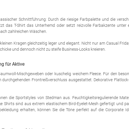
klassischer Schnittführung: Durch die riesige Farbpalette und die versc
rsetzt das T-Shirt das Unterhemd oder setzt reizvolle Farbakzente unt
nach zahlreichen Wäschen.
kleinen Kragen gleichzeitig leger und elegant. Nicht nur am Casual Frida
chicke und dennoch nicht zu steife Business-Looks kreieren.
g für Aktive
Baumwoll-Mischgeweben oder kuschelig weichem Fleece. Für den besond
urchgehenden Frontreißverschluss ausgestattet. Dekorative Flatlock-
chnen die Sportstyles von Stedman aus. Feuchtigkeitsregulierende Mate
e Shirts sind aus extrem elastischem Bird-Eyelet-Mesh gefertigt und 
bekleidung erhalten, können Sie die Töne perfekt auf die Corporate I