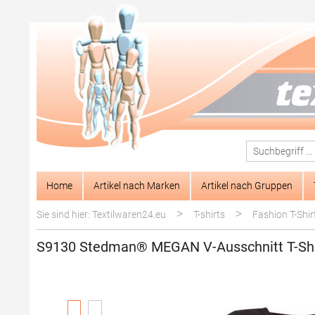
springen
Zur Hauptnavigation springen
Home
Artikel nach Marken
Artikel nach Gruppen
>
>
Sie sind hier: Textilwaren24.eu
T-shirts
Fashion T-Shir
S9130 Stedman® MEGAN V-Ausschnitt T-Shi
Bildergalerie überspringen