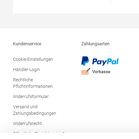
Produktsicherheit: Herst.-Nr.: 580Hersteller:
erlaubtBüg
Tee Jays A/S Lansen 16 9230 Svenstrup J
g/m²Mater
Dänemark E-Mail: info@teejays.dk
PolyesterA
Produktsich
Hersteller:
Santomera 
(Murcia) Sp
Kundenservice
Zahlungsarten
Cookie-Einstellungen
Händler-Login
Rechtliche
Pflichtinformationen
Widerrufsformular
Versand und
Zahlungsbedingungen
Widerrufsrecht
Öffentliche Einrichtungen &