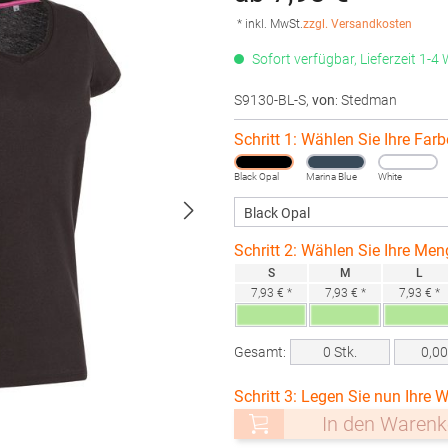
* inkl. MwSt.
zzgl. Versandkosten
Sofort verfügbar, Lieferzeit 1-4
S9130-BL-S
,
von
: Stedman
Schritt 1: Wählen Sie Ihre Farb
Black Opal
Marina Blue
White
Schritt 2: Wählen Sie Ihre Men
S
M
L
7,93 € *
7,93 € *
7,93 € *
Gesamt:
0
Stk.
0,0
Schritt 3: Legen Sie nun Ihre W
In den Warenk