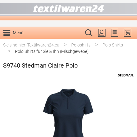
alt springen
Menü
Du hast 0 P
>
>
Sie sind hier: Textilwaren24.eu
Poloshirts
Polo Shirts
>
Polo Shirts für Sie & Ihn (Mischgewebe)
S9740 Stedman Claire Polo
Bildergalerie überspringen