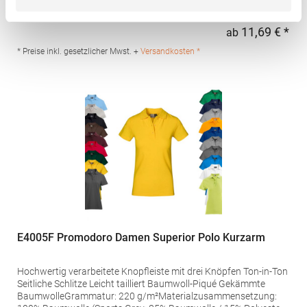
°C waschbarBügeln erlaubtGrammatur: 200
g/m²Materialzusammensetzung: 100% Baumwolle (Heather
Grey: 85% Baumwolle / 15% Viskose)Angaben zur
11,69 € *
ab
Regu
Produktsicherheit: Herst.-Nr.: AQ020Hersteller: Saxnet Ltd Unit 8
Naas Road Bus. Park Naas Road Dublin D12 ER80 ROI Irland E-
* Preise inkl. gesetzlicher Mwst. +
Versandkosten *
Mail: info@asquithandfox.com
E4005F Promodoro Damen Superior Polo Kurzarm
Hochwertig verarbeitete Knopfleiste mit drei Knöpfen Ton-in-Ton
Seitliche Schlitze Leicht tailliert Baumwoll-Piqué Gekämmte
BaumwolleGrammatur: 220 g/m²Materialzusammensetzung: