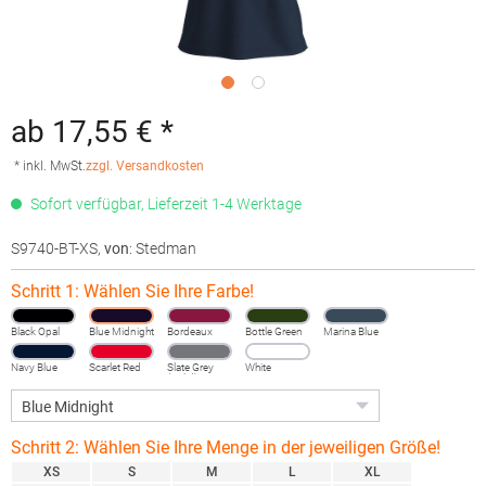
ab 17,55 € *
* inkl. MwSt.
zzgl. Versandkosten
Sofort verfügbar, Lieferzeit 1-4 Werktage
S9740-BT-XS
,
von
: Stedman
Schritt 1: Wählen Sie Ihre Farbe!
Black Opal
Blue Midnight
Bordeaux
Bottle Green
Marina Blue
Navy Blue
Scarlet Red
Slate Grey
White
(Solid)
Schritt 2: Wählen Sie Ihre Menge in der jeweiligen Größe!
XS
S
M
L
XL