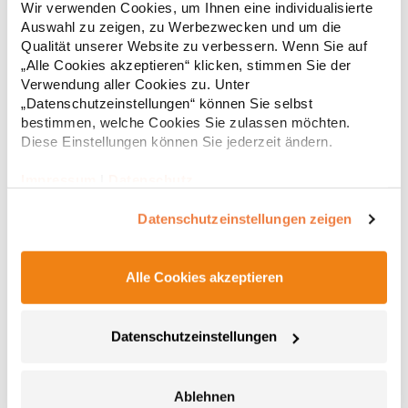
Wir verwenden Cookies, um Ihnen eine individualisierte
Knopfleiste mit zwei Knöpfen Verstärkte Nahtabdeckung am
Auswahl zu zeigen, zu Werbezwecken und um die
Kragen Seitenschlitze am Saum Herausreißbares
Qualität unserer Website zu verbessern. Wenn Sie auf
LabelPfegehinweis: 40 °C waschbarBügeln erlaubtGrammatur:
12,55 € *
ab
Regu
210 g/m²Materialzusammensetzung: 100% Baumwolle (Heather
„Alle Cookies akzeptieren“ klicken, stimmen Sie der
Grey: 85% Baumwolle / 15% Viskose)Angaben zur
Verwendung aller Cookies zu. Unter
* Preise inkl. gesetzlicher Mwst. +
Versandkosten *
Produktsicherheit: Herst.-Nr.: PO6618Hersteller: GORFACTORY
„Datenschutzeinstellungen“ können Sie selbst
S.A Ctra. Santomera / Abanilla Km 8.8 30620 Fortuna (Murcia)
bestimmen, welche Cookies Sie zulassen möchten.
Spanien E-Mail: info@gorfactory.es
Diese Einstellungen können Sie jederzeit ändern.
Impressum
|
Datenschutz
Datenschutzeinstellungen zeigen
Alle Cookies akzeptieren
AQ020 Asquith & Fox Damen klassisches Polo
Datenschutzeinstellungen
Poloshirt
100% ringgesponnene, gekämmte Baumwolle Taillierte Form Mit
längerem Saum hinten und seitlichen SchlitzenPfegehinweis: 30
Ablehnen