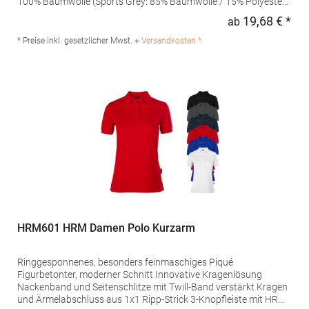
100% Baumwolle (Sports Grey: 85% Baumwolle / 15% Polyester),
(Ash: 99% Baumwolle / 1% Polyester)Angaben zur
19,68 € *
ab
Regu
Produktsicherheit: Herst.-Nr.: 4005FHersteller: Promodoro
Fashion GmbH Am Gatherhof 57 40472 Düsseldorf Deutschland
* Preise inkl. gesetzlicher Mwst. +
Versandkosten *
E-Mail: info@promodoro.de
HRM601 HRM Damen Polo Kurzarm
Ringgesponnenes, besonders feinmaschiges Piqué
Figurbetonter, moderner Schnitt Innovative Kragenlösung
Nackenband und Seitenschlitze mit Twill-Band verstärkt Kragen
und Ärmelabschluss aus 1x1 Ripp-Strick 3-Knopfleiste mit HRM-