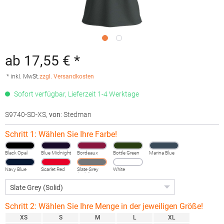
ab 17,55 € *
* inkl. MwSt.
zzgl. Versandkosten
Sofort verfügbar, Lieferzeit 1-4 Werktage
S9740-SD-XS
,
von
: Stedman
Schritt 1: Wählen Sie Ihre Farbe!
Black Opal
Blue Midnight
Bordeaux
Bottle Green
Marina Blue
Navy Blue
Scarlet Red
Slate Grey
White
(Solid)
Schritt 2: Wählen Sie Ihre Menge in der jeweiligen Größe!
XS
S
M
L
XL