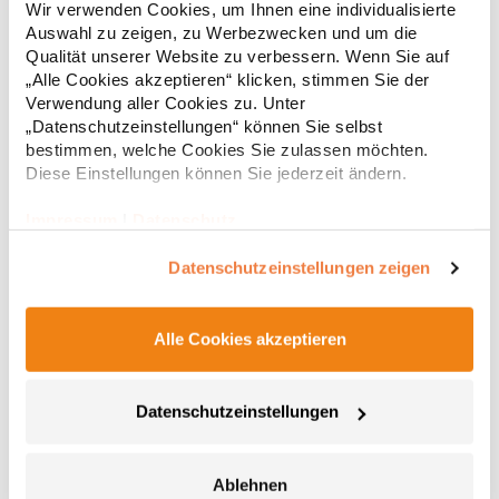
Wir verwenden Cookies, um Ihnen eine individualisierte
Knopfleiste mit zwei Knöpfen Verstärkte Nahtabdeckung am
Auswahl zu zeigen, zu Werbezwecken und um die
Kragen Seitenschlitze am Saum Herausreißbares
Qualität unserer Website zu verbessern. Wenn Sie auf
LabelPfegehinweis: 40 °C waschbarBügeln erlaubtGrammatur:
12,55 € *
ab
Regu
210 g/m²Materialzusammensetzung: 100% Baumwolle (Heather
„Alle Cookies akzeptieren“ klicken, stimmen Sie der
Grey: 85% Baumwolle / 15% Viskose)Angaben zur
Verwendung aller Cookies zu. Unter
* Preise inkl. gesetzlicher Mwst. +
Versandkosten *
Produktsicherheit: Herst.-Nr.: PO6618Hersteller: GORFACTORY
„Datenschutzeinstellungen“ können Sie selbst
S.A Ctra. Santomera / Abanilla Km 8.8 30620 Fortuna (Murcia)
bestimmen, welche Cookies Sie zulassen möchten.
Spanien E-Mail: info@gorfactory.es
Diese Einstellungen können Sie jederzeit ändern.
Impressum
|
Datenschutz
Datenschutzeinstellungen zeigen
Alle Cookies akzeptieren
AQ020 Asquith & Fox Damen klassisches Polo
Datenschutzeinstellungen
Poloshirt
100% ringgesponnene, gekämmte Baumwolle Taillierte Form Mit
längerem Saum hinten und seitlichen SchlitzenPfegehinweis: 30
Ablehnen