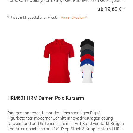
100% Baumwolle (Sports Grey: 85% Baumwolle / 15% Polyester),
(Ash: 99% Baumwolle / 1% Polyester)Angaben zur
19,68 € *
ab
Regu
Produktsicherheit: Herst.-Nr.: 4005FHersteller: Promodoro
Fashion GmbH Am Gatherhof 57 40472 Düsseldorf Deutschland
* Preise inkl. gesetzlicher Mwst. +
Versandkosten *
E-Mail: info@promodoro.de
HRM601 HRM Damen Polo Kurzarm
Ringgesponnenes, besonders feinmaschiges Piqué
Figurbetonter, moderner Schnitt Innovative Kragenlösung
Nackenband und Seitenschlitze mit Twill-Band verstärkt Kragen
und Ärmelabschluss aus 1x1 Ripp-Strick 3-Knopfleiste mit HRM-