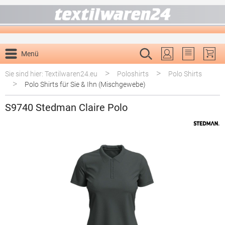
alt springen
Menü
Du hast 0 P
>
>
Sie sind hier: Textilwaren24.eu
Poloshirts
Polo Shirts
>
Polo Shirts für Sie & Ihn (Mischgewebe)
S9740 Stedman Claire Polo
Bildergalerie überspringen