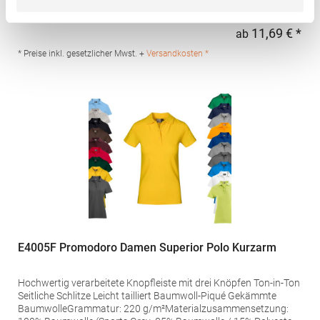
°C waschbarBügeln erlaubtGrammatur: 200
g/m²Materialzusammensetzung: 100% Baumwolle (Heather
Grey: 85% Baumwolle / 15% Viskose)Angaben zur
11,69 € *
ab
Regu
Produktsicherheit: Herst.-Nr.: AQ020Hersteller: Saxnet Ltd Unit 8
Naas Road Bus. Park Naas Road Dublin D12 ER80 ROI Irland E-
* Preise inkl. gesetzlicher Mwst. +
Versandkosten *
Mail: info@asquithandfox.com
E4005F Promodoro Damen Superior Polo Kurzarm
Hochwertig verarbeitete Knopfleiste mit drei Knöpfen Ton-in-Ton
Seitliche Schlitze Leicht tailliert Baumwoll-Piqué Gekämmte
BaumwolleGrammatur: 220 g/m²Materialzusammensetzung: