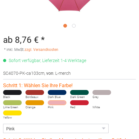
ab 8,76 € *
* inkl. MwSt.
zzgl. Versandkosten
Sofort verfügbar, Lieferzeit 1-4 Werktage
SC4070-PK-ca103cm
,
von
: L-merch
Schritt 1: Wählen Sie Ihre Farbe!
Black
Bordeaux
Dark Blue
Dark Green
Grey
Lime Green
Orange
Pink
Red
White
Yellow