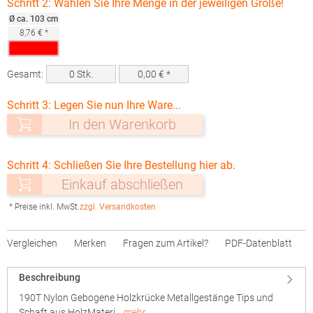
Schritt 2: Wählen Sie Ihre Menge in der jeweiligen Größe!
Ø ca. 103 cm
8,76 € *
Gesamt:
0
Stk.
0,00
€ *
Schritt 3: Legen Sie nun Ihre Ware...
In den Warenkorb
Schritt 4: Schließen Sie Ihre Bestellung hier ab.
Einkauf abschließen
* Preise inkl. MwSt.
zzgl. Versandkosten
Vergleichen
Merken
Fragen zum Artikel?
PDF-Datenblatt
Beschreibung
190T Nylon Gebogene Holzkrücke Metallgestänge Tips und
Schaft aus HolzMateri…
mehr