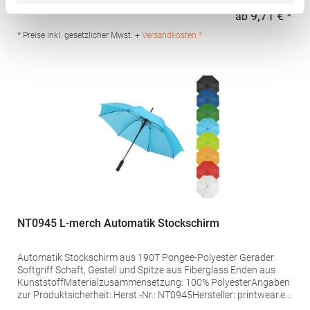
verzinkten StahlschaftMaterialzusammensetzung: Bezug: 100%
9,71 € *
ab
Regu
PolyesterAngaben zur Produktsicherheit: Herst.-Nr.:
1104Hersteller: FARE – Guenther Fassbender GmbH Stursberg II
* Preise inkl. gesetzlicher Mwst. +
Versandkosten *
12 42899 Remscheid Deutschland E-Mail: info@fare.de
NT0945 L-merch Automatik Stockschirm
Automatik Stockschirm aus 190T Pongee-Polyester Gerader
Softgriff Schaft, Gestell und Spitze aus Fiberglass Enden aus
KunststoffMaterialzusammensetzung: 100% PolyesterAngaben
zur Produktsicherheit: Herst.-Nr.: NT0945Hersteller: printwear.eu
GmbH & Co. KG Rheinlanddamm 199 44139 Dortmund