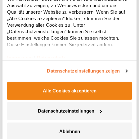
Glasfaserrippen Stabiler Stahlschaft mit farbiger
Auswahl zu zeigen, zu Werbezwecken und um die
Kunststoffhülle Exklusiver gerader Soft-Touch-Griff mit farbigen
23,11 € *
Qualität unserer Website zu verbessern. Wenn Sie auf
Regu
Griffringen und zwei Kennzeichnungsmöglichkeiten für
„Alle Cookies akzeptieren“ klicken, stimmen Sie der
WerbezweckeMaterialzusammensetzung: Bezug: 100%
* Preise inkl. gesetzlicher Mwst. +
Versandkosten *
Verwendung aller Cookies zu. Unter
PolyesterAngaben zur Produktsicherheit: Herst.-Nr.:
2384Hersteller: FARE – Guenther Fassbender GmbH Stursberg II
„Datenschutzeinstellungen“ können Sie selbst
12 42899 Remscheid Deutschland E-Mail: info@fare.de
bestimmen, welche Cookies Sie zulassen möchten.
Diese Einstellungen können Sie jederzeit ändern.
Impressum
|
Datenschutz
Datenschutzeinstellungen zeigen
Alle Cookies akzeptieren
FA1104 FARE AC-Stockschirm
Datenschutzeinstellungen
Praktische Automatikfunktion für schnelles Öffnen Winddichte
Eigenschaften für mehr Flexibilität und Stabilität bei windigen
Ablehnen
Bedingungen Flexible Glasfaserrippen Stumpfer, schwarzer,
gebogener Kunststoffgriff Höherer Korrosionsschutz durch