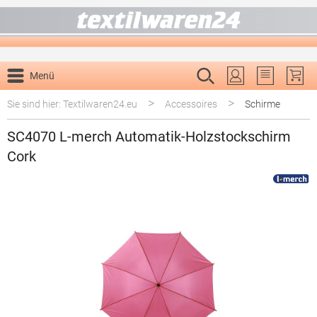
alt springen
Menü
Du hast 0 P
>
>
Sie sind hier: Textilwaren24.eu
Accessoires
Schirme
SC4070 L-merch Automatik-Holzstockschirm
Cork
Bildergalerie überspringen