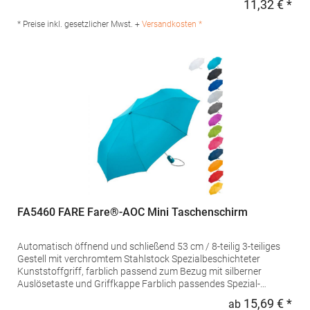
11,32 € *
Regu
Deutschland E-Mail: info@printwear.eu
* Preise inkl. gesetzlicher Mwst. +
Versandkosten *
FA5460 FARE Fare®-AOC Mini Taschenschirm
Automatisch öffnend und schließend 53 cm / 8-teilig 3-teiliges
Gestell mit verchromtem Stahlstock Spezialbeschichteter
Kunststoffgriff, farblich passend zum Bezug mit silberner
Auslösetaste und Griffkappe Farblich passendes Spezial-
Futteral mit schwarzer Paspelierung Nickelspitzen 100%
15,69 € *
ab
Regu
Polyester-Pongee Bezug Windproof-