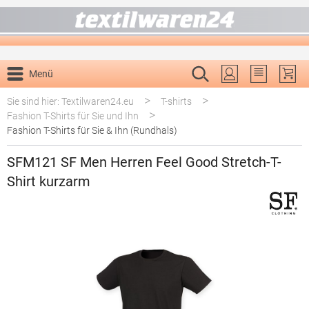
alt springen
Menü
Du hast 0 P
>
>
Sie sind hier: Textilwaren24.eu
T-shirts
>
Fashion T-Shirts für Sie und Ihn
Fashion T-Shirts für Sie & Ihn (Rundhals)
SFM121 SF Men Herren Feel Good Stretch-T-
Shirt kurzarm
Bildergalerie überspringen