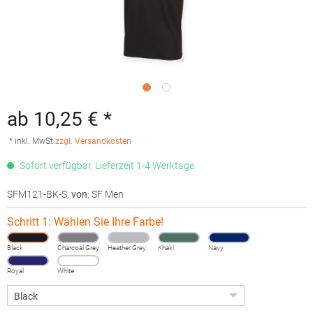
ab 10,25 € *
* inkl. MwSt.
zzgl. Versandkosten
Sofort verfügbar, Lieferzeit 1-4 Werktage
SFM121-BK-S
,
von
: SF Men
Schritt 1: Wählen Sie Ihre Farbe!
Black
Charcoal Grey
Heather Grey
Khaki
Navy
(Heather)
Royal
White