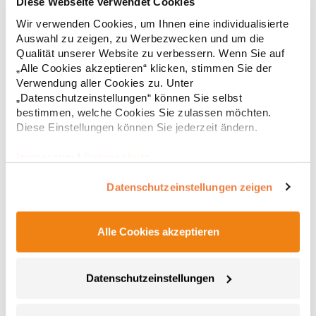
Diese Webseite verwendet Cookies
Gekämmte Bio-Baumwolle Kurzarm 2-lagiger Rundhalskragen
Wir verwenden Cookies, um Ihnen eine individualisierte
mit verstärktem und durchgehendem Schulterband Rundstrick
Auswahl zu zeigen, zu Werbezwecken und um die
Pfegehinweis: 40 °C waschbarBügeln erlaubtGrammatur: 160
Qualität unserer Website zu verbessern. Wenn Sie auf
g/m² (White: 170 g/m²)Materialzusammensetzung: 100%
„Alle Cookies akzeptieren“ klicken, stimmen Sie der
Baumwolle (Heather Grey: 85% Baumwolle / 15%
6,83 € *
ab
Verwendung aller Cookies zu. Unter
Regu
Viskose)Angaben zur Produktsicherheit: Herst.-Nr.:
CA6690Hersteller: GORFACTORY S.A Ctra. Santomera / Abanilla
„Datenschutzeinstellungen“ können Sie selbst
* Preise inkl. gesetzlicher Mwst. +
Versandkosten *
Km 8.8 30620 Fortuna (Murcia) Spanien E-Mail:
bestimmen, welche Cookies Sie zulassen möchten.
info@gorfactory.es
Diese Einstellungen können Sie jederzeit ändern.
Impressum
|
Datenschutz
Datenschutzeinstellungen zeigen
Alle Cookies akzeptieren
Datenschutzeinstellungen
NX6010 Next Level Apparel Herren Tri-Blend T-Shirt