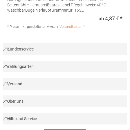
Seitennähte Herausreißbares Label Pfegehinweis: 40 °C
waschbarBügeln erlaubtGrammatur: 165
g/m²Materialzusammensetzung: 100% Baumwolle (Grey
4,37 € *
ab
Regu
Heather: 85% Baumwolle / 15% Viskose)Angaben zur
Produktsicherheit: Herst.-Nr.: CA6502Hersteller: GORFACTORY
* Preise inkl. gesetzlicher Mwst. +
Versandkosten *
S.A Ctra. Santomera / Abanilla Km 8.8 30620 Fortuna (Murcia)
Spanien E-Mail: info@gorfactory.es
Kundenservice
Zahlungsarten
Versand
Über Uns
Hilfe und Service