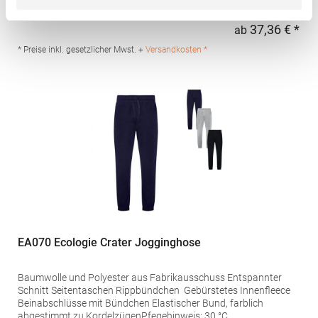
Patte und Druckknöpfen Zwei Paspeltaschen hinten mit
Knopfloch 1 Tickettasche TearAway-LabelGrammatur: 300
37,36 € *
ab
Regu
g/m²Materialzusammensetzung: 98% Baumwolle / 2%
ElasthanArtikelname: Men's Docker PantsAngaben zur
* Preise inkl. gesetzlicher Mwst. +
Versandkosten *
Produktsicherheit: Herst.-Nr.: 03820Hersteller: SOLO INVEST 92
Rue Réaumur 75002 Paris Frankreich E-Mail:
sols@soloinvest.com
EA070 Ecologie Crater Jogginghose
Baumwolle und Polyester aus Fabrikausschuss Entspannter
Schnitt Seitentaschen Rippbündchen Gebürstetes Innenfleece
Beinabschlüsse mit Bündchen Elastischer Bund, farblich
abgestimmt zu KordelzügenPfegehinweis: 30 °C