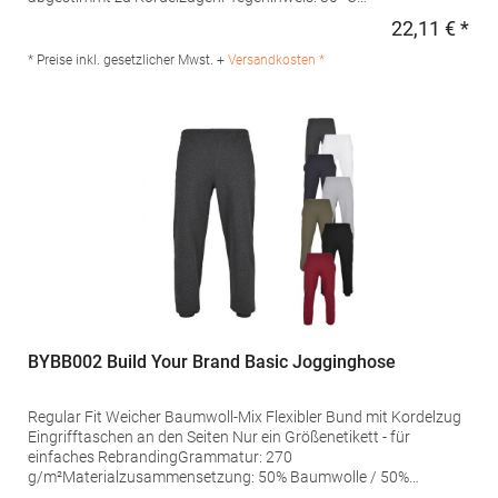
waschbarGrammatur: 280 g/m²Materialzusammensetzung:
22,11 € *
Regu
70% Baumwolle / 30% PolyesterAngaben zur
Produktsicherheit: Herst.-Nr.: EA070 Hersteller: Norty B.V.,
* Preise inkl. gesetzlicher Mwst. +
Versandkosten *
Kingsfordweg 151, 1043GR Amsterdam Niederlande E-Mail:
info@norty.com
BYBB002 Build Your Brand Basic Jogginghose
Regular Fit Weicher Baumwoll-Mix Flexibler Bund mit Kordelzug
Eingrifftaschen an den Seiten Nur ein Größenetikett - für
einfaches RebrandingGrammatur: 270
g/m²Materialzusammensetzung: 50% Baumwolle / 50%
PolyesterAngaben zur Produktsicherheit: Herst.-Nr.: