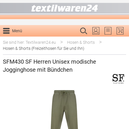
alt springen
Menü
Du hast 0 P
>
>
Sie sind hier: Textilwaren24.eu
Hosen & Shorts
Hosen & Shorts (Freizeithosen für Sie und Ihn)
SFM430 SF Herren Unisex modische
Jogginghose mit Bündchen
Bildergalerie überspringen