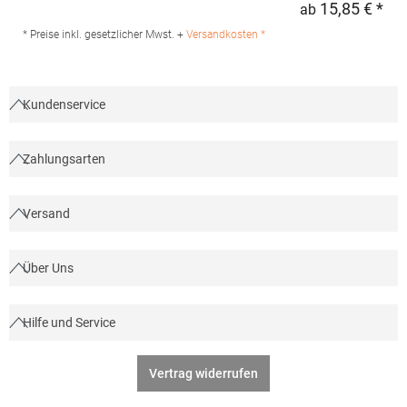
15,85 € *
ab
Regu
BB002Hersteller: TB International GmbH Dr.-Robert-Murjahn-Str.
7 64372 Ober-Ramstadt Deutschland E-Mail: info@tbint.de
* Preise inkl. gesetzlicher Mwst. +
Versandkosten *
Kundenservice
Zahlungsarten
Versand
Über Uns
Hilfe und Service
Vertrag widerrufen