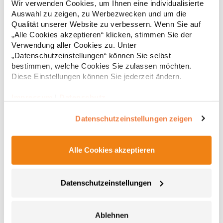
Wir verwenden Cookies, um Ihnen eine individualisierte
Kordeln Seitentaschen Eine Tasche hinten Gerade
Auswahl zu zeigen, zu Werbezwecken und um die
PassformGrammatur: 300 g/m²Materialzusammensetzung:
65% Baumwolle / 35% PolyesterAngaben zur
Qualität unserer Website zu verbessern. Wenn Sie auf
25,28 € *
ab
Regu
Produktsicherheit: Herst.-Nr.: BY014Hersteller: TB International
„Alle Cookies akzeptieren“ klicken, stimmen Sie der
GmbH Dr.-Robert-Murjahn-Str. 7 64372 Ober-Ramstadt
* Preise inkl. gesetzlicher Mwst. +
Versandkosten *
Verwendung aller Cookies zu. Unter
Deutschland E-Mail: info@tbint.de
„Datenschutzeinstellungen“ können Sie selbst
bestimmen, welche Cookies Sie zulassen möchten.
Diese Einstellungen können Sie jederzeit ändern.
Impressum
|
Datenschutz
Datenschutzeinstellungen zeigen
Alle Cookies akzeptieren
L03820 Sol´s Herren Docker Hose
Datenschutzeinstellungen
Zeitgemäßer Schnitt Stretch-Twill Elastischer Bund mit
verstärkten Gürtelschlaufen Reißverschluss und Metallknopf 2
Ablehnen
schräge Eingrifftaschen Zwei aufgesetzte Seitentaschen mit