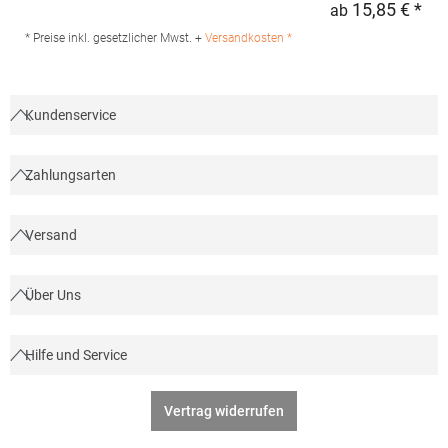
15,85 € *
ab
Regu
BB002Hersteller: TB International GmbH Dr.-Robert-Murjahn-Str.
7 64372 Ober-Ramstadt Deutschland E-Mail: info@tbint.de
* Preise inkl. gesetzlicher Mwst. +
Versandkosten *
Kundenservice
Zahlungsarten
Versand
Über Uns
Hilfe und Service
Vertrag widerrufen