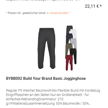
waschbarGrammatur: 280 g/m²Materialzusammensetzung:
22,11 € *
Regu
70% Baumwolle / 30% PolyesterAngaben zur
Produktsicherheit: Herst.-Nr.: EA070 Hersteller: Norty B.V.,
* Preise inkl. gesetzlicher Mwst. +
Versandkosten *
Kingsfordweg 151, 1043GR Amsterdam Niederlande E-Mail:
info@norty.com
BYBB002 Build Your Brand Basic Jogginghose
Regular Fit Weicher Baumwoll-Mix Flexibler Bund mit Kordelzug
Eingrifftaschen an den Seiten Nur ein Größenetikett - für
einfaches RebrandingGrammatur: 270
g/m²Materialzusammensetzung: 50% Baumwolle / 50%
PolyesterAngaben zur Produktsicherheit: Herst.-Nr.: