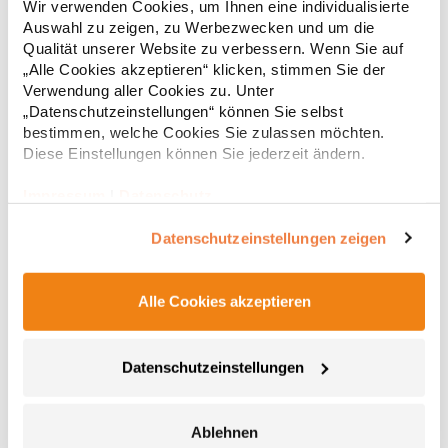
Wir verwenden Cookies, um Ihnen eine individualisierte
Kordeln Seitentaschen Eine Tasche hinten Gerade
Auswahl zu zeigen, zu Werbezwecken und um die
PassformGrammatur: 300 g/m²Materialzusammensetzung:
65% Baumwolle / 35% PolyesterAngaben zur
Qualität unserer Website zu verbessern. Wenn Sie auf
25,28 € *
ab
Regu
Produktsicherheit: Herst.-Nr.: BY014Hersteller: TB International
„Alle Cookies akzeptieren“ klicken, stimmen Sie der
GmbH Dr.-Robert-Murjahn-Str. 7 64372 Ober-Ramstadt
* Preise inkl. gesetzlicher Mwst. +
Versandkosten *
Verwendung aller Cookies zu. Unter
Deutschland E-Mail: info@tbint.de
„Datenschutzeinstellungen“ können Sie selbst
bestimmen, welche Cookies Sie zulassen möchten.
Diese Einstellungen können Sie jederzeit ändern.
Impressum
|
Datenschutz
Datenschutzeinstellungen zeigen
Alle Cookies akzeptieren
L03820 Sol´s Herren Docker Hose
Datenschutzeinstellungen
Zeitgemäßer Schnitt Stretch-Twill Elastischer Bund mit
verstärkten Gürtelschlaufen Reißverschluss und Metallknopf 2
Ablehnen
schräge Eingrifftaschen Zwei aufgesetzte Seitentaschen mit