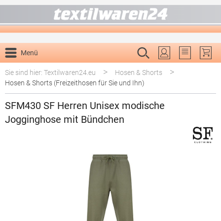
alt springen
Menü
Du hast 0 P
>
>
Sie sind hier: Textilwaren24.eu
Hosen & Shorts
Hosen & Shorts (Freizeithosen für Sie und Ihn)
SFM430 SF Herren Unisex modische
Jogginghose mit Bündchen
Bildergalerie überspringen