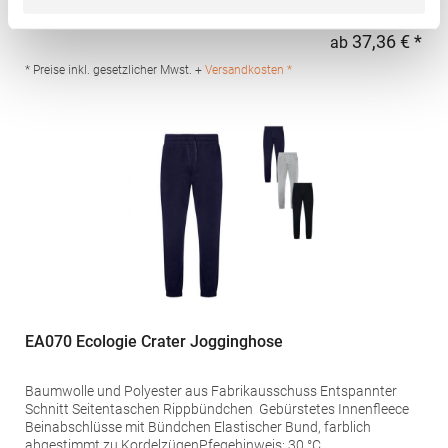
Patte und Druckknöpfen Zwei Paspeltaschen hinten mit
Knopfloch 1 Tickettasche TearAway-LabelGrammatur: 300
37,36 € *
ab
Regu
g/m²Materialzusammensetzung: 98% Baumwolle / 2%
ElasthanArtikelname: Men's Docker PantsAngaben zur
* Preise inkl. gesetzlicher Mwst. +
Versandkosten *
Produktsicherheit: Herst.-Nr.: 03820Hersteller: SOLO INVEST 92
Rue Réaumur 75002 Paris Frankreich E-Mail:
sols@soloinvest.com
EA070 Ecologie Crater Jogginghose
Baumwolle und Polyester aus Fabrikausschuss Entspannter
Schnitt Seitentaschen Rippbündchen Gebürstetes Innenfleece
Beinabschlüsse mit Bündchen Elastischer Bund, farblich
abgestimmt zu KordelzügenPfegehinweis: 30 °C