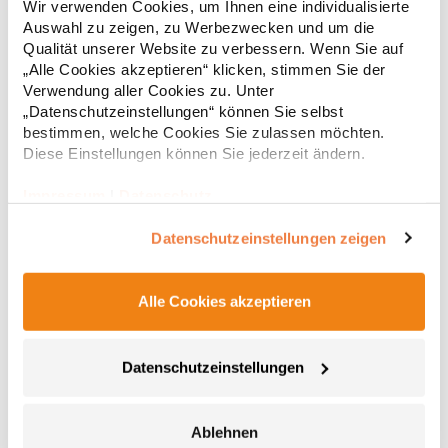
Wir verwenden Cookies, um Ihnen eine individualisierte
g/m²Materialzusammensetzung: 70% Baumwolle / 30%
Auswahl zu zeigen, zu Werbezwecken und um die
Polyester (Heather Grey: 62% Baumwolle / 33% Polyester / 5%
Viskose)Angaben zur Produktsicherheit: Herst.-Nr.:
Qualität unserer Website zu verbessern. Wenn Sie auf
29,04 € *
ab
Regu
1699Hersteller: Promodoro Fashion GmbH Am Gatherhof 57
„Alle Cookies akzeptieren“ klicken, stimmen Sie der
40472 Düsseldorf Deutschland E-Mail: info@promodoro.de
* Preise inkl. gesetzlicher Mwst. +
Versandkosten *
Verwendung aller Cookies zu. Unter
„Datenschutzeinstellungen“ können Sie selbst
bestimmen, welche Cookies Sie zulassen möchten.
Diese Einstellungen können Sie jederzeit ändern.
Impressum
|
Datenschutz
Datenschutzeinstellungen zeigen
Alle Cookies akzeptieren
RY8413 Roly Workwear Sweatshirt 1/2 Reißverschluss
Datenschutzeinstellungen
Maverick
Troyer - Sweatshirt mit 1/2 Reißverschluss mit hohem Kragen
Brushed Fleece Halbe Bündchen und Saum aus 1x1 Rib
Ablehnen
Verstärkte verdeckte Nähte am Innenkragen Kontrastierende