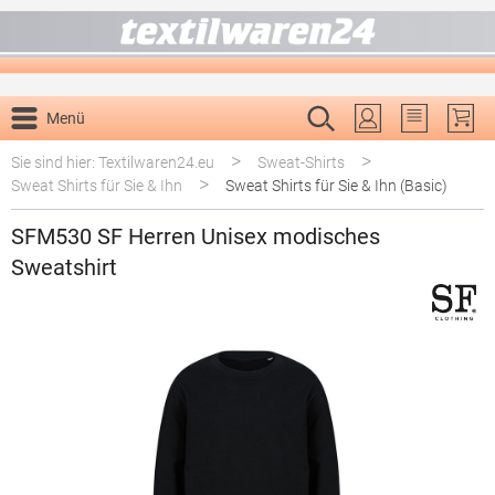
alt springen
Menü
Du hast 0 P
>
>
Sie sind hier: Textilwaren24.eu
Sweat-Shirts
>
Sweat Shirts für Sie & Ihn
Sweat Shirts für Sie & Ihn (Basic)
SFM530 SF Herren Unisex modisches
Sweatshirt
Bildergalerie überspringen