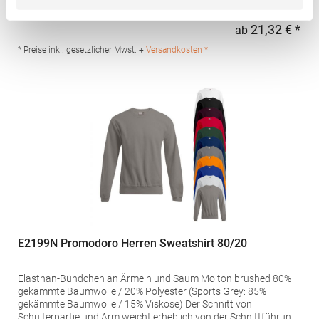
Schultereinsätze und DetailsPfegehinweis: 40 °C
waschbarBügeln erlaubtGrammatur: 280
21,32 € *
ab
Regu
g/m²Materialzusammensetzung: 50% Baumwolle / 50%
PolyesterAngaben zur Produktsicherheit: Herst.-Nr.:
* Preise inkl. gesetzlicher Mwst. +
Versandkosten *
SU8413Hersteller: GORFACTORY S.A Ctra. Santomera / Abanilla
Km 8.8 30620 Fortuna (Murcia) Spanien E-Mail:
info@gorfactory.es
E2199N Promodoro Herren Sweatshirt 80/20
Elasthan-Bündchen an Ärmeln und Saum Molton brushed 80%
gekämmte Baumwolle / 20% Polyester (Sports Grey: 85%
gekämmte Baumwolle / 15% Viskose) Der Schnitt von
Schulterpartie und Arm weicht erheblich von der Schnittführung