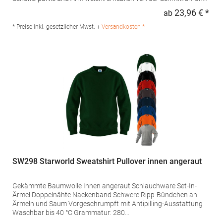
des Vorgängermodells E2199 abGrammatur: 280
23,96 € *
ab
Regu
g/m²Materialzusammensetzung: 80% Baumwolle / 20%
Polyester (Sports Grey: 75% Baumwolle / 17% Polyester / 8%
* Preise inkl. gesetzlicher Mwst. +
Versandkosten *
Viskose), (Ash: 82% Baumwolle / 17% Polyester / 1%
Viskose) Angaben zur Produktsicherheit: Herst.-Nr.:
2199Hersteller: Promodoro Fashion GmbH Am Gatherhof 57
40472 Düsseldorf Deutschland E-Mail: info@promodoro.de
SW298 Starworld Sweatshirt Pullover innen angeraut
Gekämmte Baumwolle Innen angeraut Schlauchware Set-In-
Ärmel Doppelnähte Nackenband Schwere Ripp-Bündchen an
Ärmeln und Saum Vorgeschrumpft mit Antipilling-Ausstattung
Waschbar bis 40 °C Grammatur: 280
g/m²Materialzusammensetzung: 80% Baumwolle / 20%