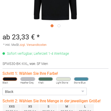
ab 23,33 € *
* inkl. MwSt.
zzgl. Versandkosten
Sofort verfügbar, Lieferzeit 1-4 Werktage
SFM530-BK-XXL
,
von
: SF Men
Schritt 1: Wählen Sie Ihre Farbe!
Black
Heather Grey
Khaki
Light Stone
Stone Blue
Schritt 2: Wählen Sie Ihre Menge in der jeweiligen Größe!
XXS
XS
S
M
L