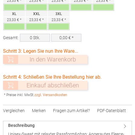
23,33 € *
23,33 € *
23,33 € *
23,33 € *
23,33 € *
XL
XXL
3XL
23,33 € *
23,33 € *
23,33 € *
Gesamt:
0
Stk.
0,00
€ *
Schritt 3: Legen Sie nun Ihre Ware...
In den Warenkorb
Schritt 4: Schließen Sie Ihre Bestellung hier ab.
Einkauf abschließen
* Preise inkl. MwSt.
zzgl. Versandkosten
Vergleichen
Merken
Fragen zum Artikel?
PDF-Datenblatt
Beschreibung
Unisex-Sweat mit relaxter Passform&nbsp; Angerautes Fleece-