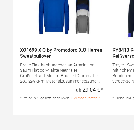
XO1699 X.O by Promodoro X.O Herren
RY8413 Ro
Sweatpullover
Reißversc
Breite Elasthanbündchen an Ärmeln und
Troyer - Sw
Saum Flatlock-Nähte Neutrales
mit hohem Kragen Brush
Größenetikett Molton-BrushedGrammatur:
Bündchen und 
280-299 g/m²Materialzusammensetzung:
verdeckte 
70% Baumwolle / 30% Polyester (Heather
Kontrastier
29,04 € *
ab
Regulärer Preis
Grey: 62% Baumwolle / 33% Polyester / 5%
DetailsPfe
Viskose)Angaben zur
erlaubtGra
* Preise inkl. gesetzlicher Mwst. +
Versandkosten *
* Preise inkl.
Produktsicherheit: Herst.-Nr.: 1699Hersteller:
g/m²Mater
Promodoro Fashion GmbH Am Gatherhof 57
Baumwolle 
40472 Düsseldorf Deutschland E-Mail:
Produktsiche
info@promodoro.de
SU8413Hers
Santomera 
(Murcia) Sp