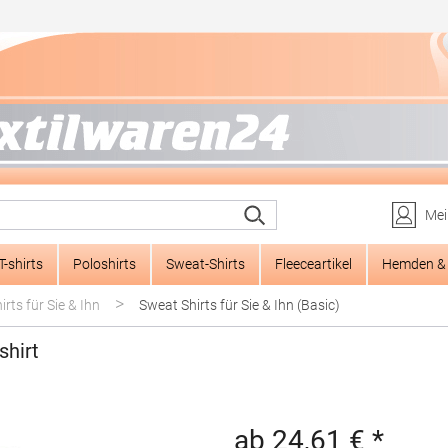
Mei
T-shirts
Poloshirts
Sweat-Shirts
Fleeceartikel
Hemden & 
>
rts für Sie & Ihn
Sweat Shirts für Sie & Ihn (Basic)
hirt
ab 24,61 € *