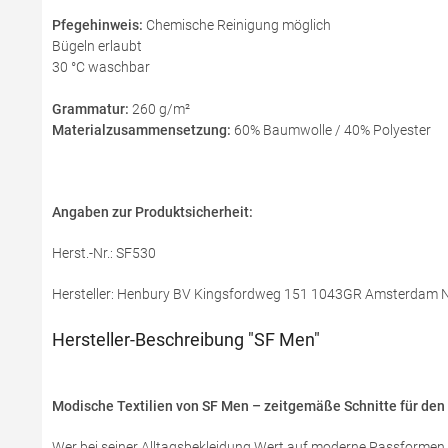
Pfegehinweis:
Chemische Reinigung möglich
Bügeln erlaubt
30 °C waschbar
Grammatur:
260 g/m²
Materialzusammensetzung:
60% Baumwolle / 40% Polyester
Angaben zur Produktsicherheit:
Herst.-Nr.: SF530
Hersteller: Henbury BV Kingsfordweg 151 1043GR Amsterdam Ni
Hersteller-Beschreibung "SF Men"
Modische Textilien von SF Men – zeitgemäße Schnitte für den 
Wer bei seiner Alltagsbekleidung Wert auf moderne Passformen un