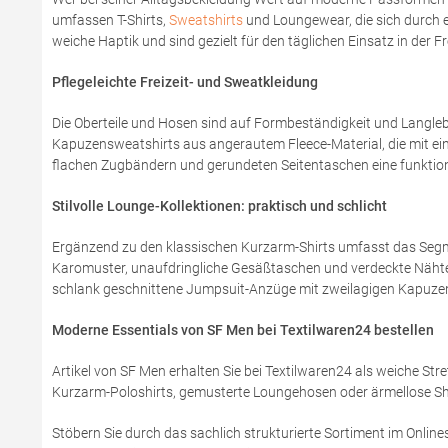
umfassen T-Shirts,
Sweatshirts
und Loungewear, die sich durch e
weiche Haptik und sind gezielt für den täglichen Einsatz in der Fre
Pflegeleichte Freizeit- und Sweatkleidung
Die Oberteile und Hosen sind auf Formbeständigkeit und Langlebi
Kapuzensweatshirts aus angerautem Fleece-Material, die mit ei
flachen Zugbändern und gerundeten Seitentaschen eine funktiona
Stilvolle Lounge-Kollektionen: praktisch und schlicht
Ergänzend zu den klassischen Kurzarm-Shirts umfasst das Se
Karomuster, unaufdringliche Gesäßtaschen und verdeckte Nähte
schlank geschnittene Jumpsuit-Anzüge mit zweilagigen Kapuzen
Moderne Essentials von SF Men bei Textilwaren24 bestellen
Artikel von SF Men erhalten Sie bei Textilwaren24 als weiche St
Kurzarm-Poloshirts, gemusterte Loungehosen oder ärmellose Sh
Stöbern Sie durch das sachlich strukturierte Sortiment im Online