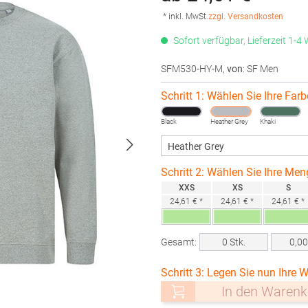
* inkl. MwSt.
zzgl. Versandkosten
Sofort verfügbar, Lieferzeit 1-4
SFM530-HY-M
,
von
: SF Men
Schritt 1: Wählen Sie Ihre Farb
Black
Heather Grey
Khaki
Schritt 2: Wählen Sie Ihre Men
XXS
XS
S
24,61 € *
24,61 € *
24,61 € *
Gesamt:
0
Stk.
0,0
Schritt 3: Legen Sie nun Ihre W
In den Warenk