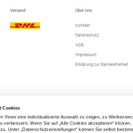
Promodoro Fashion GmbH Am Ga
40472 Düsseldorf Deutschland E-Mail:
Versand
Über Uns
info@promodoro.de
Kontakt
Datenschutz
AGB
Impressum
Erklärung zur Barrierefreiheit
t Cookies
 Ihnen eine individualisierte Auswahl zu zeigen, zu Werbezwe
zu verbessern. Wenn Sie auf „Alle Cookies akzeptieren“ klicken,
zu. Unter „Datenschutzeinstellungen“ können Sie selbst besti