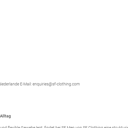
ederlande E-Mail: enquiries@sf-clothing.com
Alltag
d flexible Gewebe legt, findet bei SF Men von SF Clothing eine strukturi