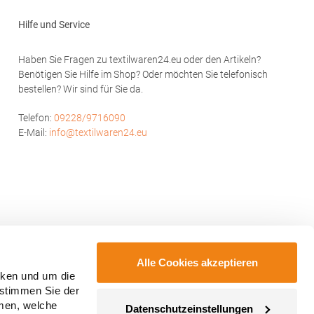
therhof 57
BV Industrieweg 14 2404BZ Alphen aan den
Rijn Niederlande E-Mail: info@starworld.nl
Hilfe und Service
Haben Sie Fragen zu textilwaren24.eu oder den Artikeln?
Benötigen Sie Hilfe im Shop? Oder möchten Sie telefonisch
bestellen? Wir sind für Sie da.
Telefon:
09228/9716090
E-Mail:
info@textilwaren24.eu
Alle Cookies akzeptieren
cken und um die
 stimmen Sie der
mmen, welche
Datenschutzeinstellungen