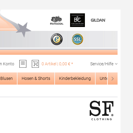
n Konto
0 Artikel | 0,00 € *
Service/Hilfe
Du hast 0 Produkte auf dem Merkzettel
Blusen
Hosen & Shorts
Kinderbekleidung
Unterwäsche