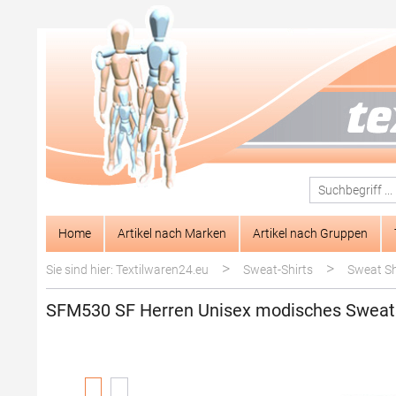
springen
Zur Hauptnavigation springen
Home
Artikel nach Marken
Artikel nach Gruppen
>
>
Sie sind hier: Textilwaren24.eu
Sweat-Shirts
Sweat Shi
SFM530 SF Herren Unisex modisches Sweats
Bildergalerie überspringen