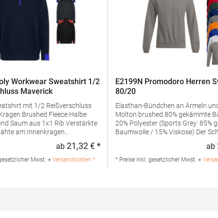
ly Workwear Sweatshirt 1/2
E2199N Promodoro Herren S
hluss Maverick
80/20
eatshirt mit 1/2 Reißverschluss
Elasthan-Bündchen an Ärmeln u
ed Fleece Halbe
Molton brushed 80% gekämmte Baumwolle /
Saum aus 1x1 Rib Verstärkte
20% Polyester (Sports Grey: 85%
Nähte am Innenkragen
Baumwolle / 15% Viskose) Der Schnitt von
ende Schultereinsätze und
Schulterpartie und Arm weicht erh
21,32 € *
ab
ab
:
Regulärer Preis:
gehinweis: 40 °C waschbarBügeln
der Schnittführung des Vorgänge
mmatur: 280
E2199 abGrammatur: 280
 gesetzlicher Mwst. +
Versandkosten *
* Preise inkl. gesetzlicher Mwst. +
Versa
ialzusammensetzung: 50%
g/m²Materialzusammensetzung:
/ 50% PolyesterAngaben zur
Baumwolle / 20% Polyester (Sport
rheit: Herst.-Nr.:
75% Baumwolle / 17% Polyester /
teller: GORFACTORY S.A Ctra.
Viskose), (Ash: 82% Baumwolle / 
/ Abanilla Km 8.8 30620 Fortuna
Polyester / 1% Viskose) Angaben 
anien E-Mail: info@gorfactory.es
Produktsicherheit: Herst.-Nr.: 2199