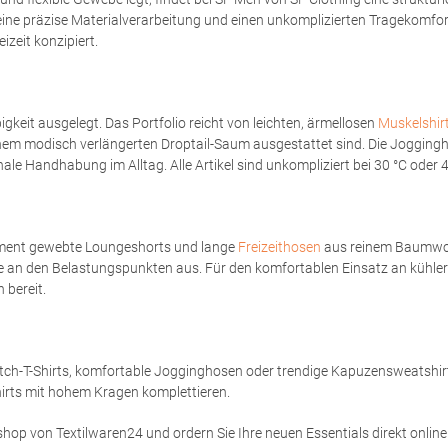
ine präzise Materialverarbeitung und einen unkomplizierten Tragekomfo
izeit konzipiert.
gkeit ausgelegt. Das Portfolio reicht von leichten, ärmellosen
Muskelshir
nem modisch verlängerten Droptail-Saum ausgestattet sind. Die Jogging
le Handhabung im Alltag. Alle Artikel sind unkompliziert bei 30 °C oder 
gment gewebte Loungeshorts und lange
Freizeithosen
aus reinem Baumwollf
 an den Belastungspunkten aus. Für den komfortablen Einsatz an kühle
 bereit.
retch-T-Shirts, komfortable Jogginghosen oder trendige Kapuzensweatshirt
irts mit hohem Kragen komplettieren.
shop von Textilwaren24 und ordern Sie Ihre neuen Essentials direkt online