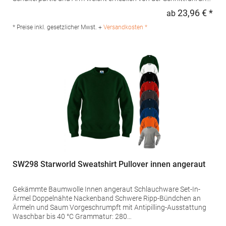
des Vorgängermodells E2199 abGrammatur: 280
23,96 € *
ab
Regu
g/m²Materialzusammensetzung: 80% Baumwolle / 20%
Polyester (Sports Grey: 75% Baumwolle / 17% Polyester / 8%
* Preise inkl. gesetzlicher Mwst. +
Versandkosten *
Viskose), (Ash: 82% Baumwolle / 17% Polyester / 1%
Viskose) Angaben zur Produktsicherheit: Herst.-Nr.:
2199Hersteller: Promodoro Fashion GmbH Am Gatherhof 57
40472 Düsseldorf Deutschland E-Mail: info@promodoro.de
SW298 Starworld Sweatshirt Pullover innen angeraut
Gekämmte Baumwolle Innen angeraut Schlauchware Set-In-
Ärmel Doppelnähte Nackenband Schwere Ripp-Bündchen an
Ärmeln und Saum Vorgeschrumpft mit Antipilling-Ausstattung
Waschbar bis 40 °C Grammatur: 280
g/m²Materialzusammensetzung: 80% Baumwolle / 20%