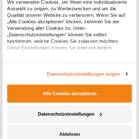
Wir verwenden Cookies, um Ihnen eine individualisierte
g/m²Materialzusammensetzung: 70% Baumwolle / 30%
Auswahl zu zeigen, zu Werbezwecken und um die
Polyester (Heather Grey: 62% Baumwolle / 33% Polyester / 5%
Viskose)Angaben zur Produktsicherheit: Herst.-Nr.:
Qualität unserer Website zu verbessern. Wenn Sie auf
29,04 € *
ab
Regu
1699Hersteller: Promodoro Fashion GmbH Am Gatherhof 57
„Alle Cookies akzeptieren“ klicken, stimmen Sie der
40472 Düsseldorf Deutschland E-Mail: info@promodoro.de
* Preise inkl. gesetzlicher Mwst. +
Versandkosten *
Verwendung aller Cookies zu. Unter
„Datenschutzeinstellungen“ können Sie selbst
bestimmen, welche Cookies Sie zulassen möchten.
Diese Einstellungen können Sie jederzeit ändern.
Impressum
|
Datenschutz
Datenschutzeinstellungen zeigen
Alle Cookies akzeptieren
RY8413 Roly Workwear Sweatshirt 1/2 Reißverschluss
Datenschutzeinstellungen
Maverick
Troyer - Sweatshirt mit 1/2 Reißverschluss mit hohem Kragen
Brushed Fleece Halbe Bündchen und Saum aus 1x1 Rib
Ablehnen
Verstärkte verdeckte Nähte am Innenkragen Kontrastierende