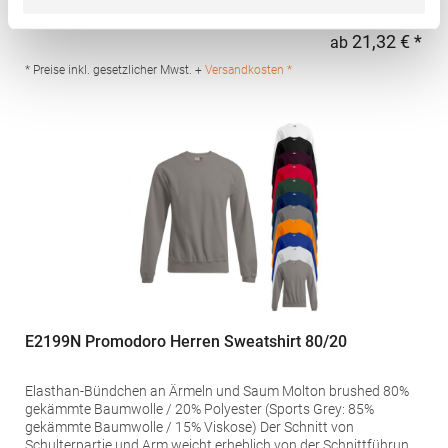
Schultereinsätze und DetailsPfegehinweis: 40 °C
waschbarBügeln erlaubtGrammatur: 280
21,32 € *
ab
Regu
g/m²Materialzusammensetzung: 50% Baumwolle / 50%
PolyesterAngaben zur Produktsicherheit: Herst.-Nr.:
* Preise inkl. gesetzlicher Mwst. +
Versandkosten *
SU8413Hersteller: GORFACTORY S.A Ctra. Santomera / Abanilla
Km 8.8 30620 Fortuna (Murcia) Spanien E-Mail:
info@gorfactory.es
E2199N Promodoro Herren Sweatshirt 80/20
Elasthan-Bündchen an Ärmeln und Saum Molton brushed 80%
gekämmte Baumwolle / 20% Polyester (Sports Grey: 85%
gekämmte Baumwolle / 15% Viskose) Der Schnitt von
Schulterpartie und Arm weicht erheblich von der Schnittführung