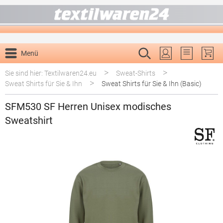
alt springen
Menü
Du hast 0 P
>
>
Sie sind hier: Textilwaren24.eu
Sweat-Shirts
>
Sweat Shirts für Sie & Ihn
Sweat Shirts für Sie & Ihn (Basic)
SFM530 SF Herren Unisex modisches
Sweatshirt
Bildergalerie überspringen