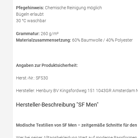
Pfegehinweis:
Chemische Reinigung möglich
Bügeln erlaubt
30 °C waschbar
Grammatur:
260 g/m²
Materialzusammensetzung:
60% Baumwolle / 40% Polyester
Angaben zur Produktsicherheit:
Herst.-Nr.: SF530
Hersteller: Henbury BV Kingsfordweg 151 1043GR Amsterdam Ni
Hersteller-Beschreibung "SF Men"
Modische Textilien von SF Men – zeitgemäße Schnitte für den 
Wer bei seiner Alltagsbekleidung Wert auf moderne Passformen un