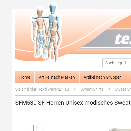
springen
Zur Hauptnavigation springen
Home
Artikel nach Marken
Artikel nach Gruppen
>
>
Sie sind hier: Textilwaren24.eu
Sweat-Shirts
Sweat Shi
SFM530 SF Herren Unisex modisches Sweats
Bildergalerie überspringen