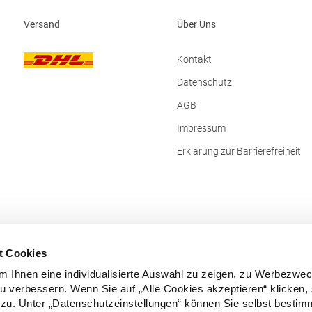
Promodoro Fashion GmbH Am Ga
40472 Düsseldorf Deutschland E-Mail:
Versand
Über Uns
info@promodoro.de
Kontakt
Datenschutz
AGB
Impressum
Erklärung zur Barrierefreiheit
t Cookies
 Ihnen eine individualisierte Auswahl zu zeigen, zu Werbezwe
zu verbessern. Wenn Sie auf „Alle Cookies akzeptieren“ klicken,
zu. Unter „Datenschutzeinstellungen“ können Sie selbst besti