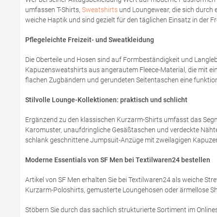
umfassen T-Shirts,
Sweatshirts
und Loungewear, die sich durch e
weiche Haptik und sind gezielt für den täglichen Einsatz in der Fre
Pflegeleichte Freizeit- und Sweatkleidung
Die Oberteile und Hosen sind auf Formbeständigkeit und Langlebi
Kapuzensweatshirts aus angerautem Fleece-Material, die mit ei
flachen Zugbändern und gerundeten Seitentaschen eine funktiona
Stilvolle Lounge-Kollektionen: praktisch und schlicht
Ergänzend zu den klassischen Kurzarm-Shirts umfasst das Se
Karomuster, unaufdringliche Gesäßtaschen und verdeckte Nähte
schlank geschnittene Jumpsuit-Anzüge mit zweilagigen Kapuzen
Moderne Essentials von SF Men bei Textilwaren24 bestellen
Artikel von SF Men erhalten Sie bei Textilwaren24 als weiche St
Kurzarm-Poloshirts, gemusterte Loungehosen oder ärmellose Sh
Stöbern Sie durch das sachlich strukturierte Sortiment im Online