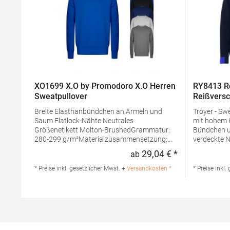
XO1699 X.O by Promodoro X.O Herren
RY8413 Ro
Sweatpullover
Reißversc
Breite Elasthanbündchen an Ärmeln und
Troyer - Sw
Saum Flatlock-Nähte Neutrales
mit hohem Kragen Brush
Größenetikett Molton-BrushedGrammatur:
Bündchen und 
280-299 g/m²Materialzusammensetzung:
verdeckte 
70% Baumwolle / 30% Polyester (Heather
Kontrastier
29,04 € *
ab
Regulärer Preis
Grey: 62% Baumwolle / 33% Polyester / 5%
DetailsPfe
Viskose)Angaben zur
erlaubtGra
* Preise inkl. gesetzlicher Mwst. +
Versandkosten *
* Preise inkl.
Produktsicherheit: Herst.-Nr.: 1699Hersteller:
g/m²Mater
Promodoro Fashion GmbH Am Gatherhof 57
Baumwolle 
40472 Düsseldorf Deutschland E-Mail:
Produktsiche
info@promodoro.de
SU8413Hers
Santomera 
(Murcia) Sp