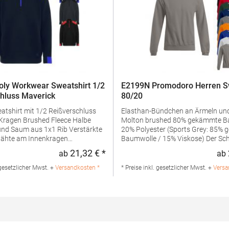
ly Workwear Sweatshirt 1/2
E2199N Promodoro Herren S
hluss Maverick
80/20
eatshirt mit 1/2 Reißverschluss
Elasthan-Bündchen an Ärmeln u
ed Fleece Halbe
Molton brushed 80% gekämmte Baumwolle /
Saum aus 1x1 Rib Verstärkte
20% Polyester (Sports Grey: 85%
Nähte am Innenkragen
Baumwolle / 15% Viskose) Der Schnitt von
ende Schultereinsätze und
Schulterpartie und Arm weicht erh
21,32 € *
ab
ab
:
Regulärer Preis:
gehinweis: 40 °C waschbarBügeln
der Schnittführung des Vorgänge
mmatur: 280
E2199 abGrammatur: 280
 gesetzlicher Mwst. +
Versandkosten *
* Preise inkl. gesetzlicher Mwst. +
Versa
ialzusammensetzung: 50%
g/m²Materialzusammensetzung:
/ 50% PolyesterAngaben zur
Baumwolle / 20% Polyester (Sport
rheit: Herst.-Nr.:
75% Baumwolle / 17% Polyester /
teller: GORFACTORY S.A Ctra.
Viskose), (Ash: 82% Baumwolle / 
/ Abanilla Km 8.8 30620 Fortuna
Polyester / 1% Viskose) Angaben 
anien E-Mail: info@gorfactory.es
Produktsicherheit: Herst.-Nr.: 2199