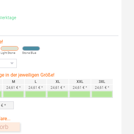
 Werktage
e!
Light Stone
Stone Blue
ge in der jeweiligen Größe!
M
L
XL
XXL
3XL
24,61 € *
24,61 € *
24,61 € *
24,61 € *
24,61 € *
0
€ *
are...
orb