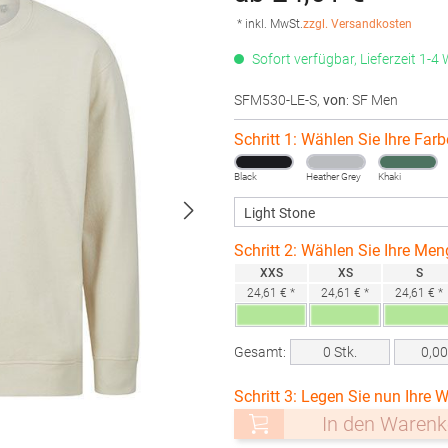
* inkl. MwSt.
zzgl. Versandkosten
Sofort verfügbar, Lieferzeit 1-4
SFM530-LE-S
,
von
: SF Men
Schritt 1: Wählen Sie Ihre Farb
Black
Heather Grey
Khaki
Schritt 2: Wählen Sie Ihre Men
XXS
XS
S
24,61 € *
24,61 € *
24,61 € *
Gesamt:
0
Stk.
0,0
Schritt 3: Legen Sie nun Ihre W
In den Warenk