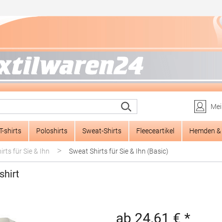
Mei
T-shirts
Poloshirts
Sweat-Shirts
Fleeceartikel
Hemden & 
>
rts für Sie & Ihn
Sweat Shirts für Sie & Ihn (Basic)
hirt
ab 24,61 € *