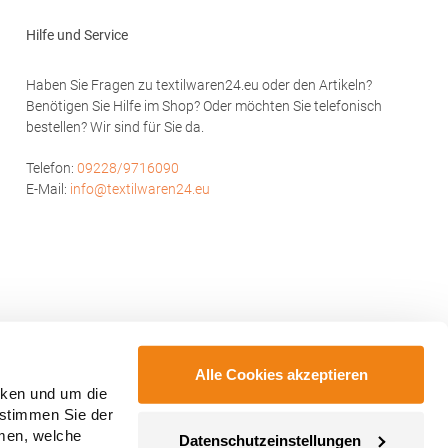
therhof 57
BV Industrieweg 14 2404BZ Alphen aan den
Rijn Niederlande E-Mail: info@starworld.nl
Hilfe und Service
Haben Sie Fragen zu textilwaren24.eu oder den Artikeln?
Benötigen Sie Hilfe im Shop? Oder möchten Sie telefonisch
bestellen? Wir sind für Sie da.
Telefon:
09228/9716090
E-Mail:
info@textilwaren24.eu
Alle Cookies akzeptieren
cken und um die
 stimmen Sie der
mmen, welche
Datenschutzeinstellungen