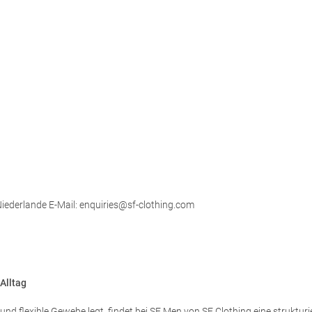
ederlande E-Mail: enquiries@sf-clothing.com
Alltag
d flexible Gewebe legt, findet bei SF Men von SF Clothing eine strukturi