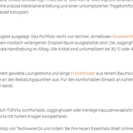
ine präzise Materialverarbeitung und einen unkomplizierten Tragekomfo
izeit konzipiert.
gkeit ausgelegt. Das Portfolio reicht von leichten, ärmellosen
Muskelshir
nem modisch verlängerten Droptail-Saum ausgestattet sind. Die Jogging
le Handhabung im Alltag. Alle Artikel sind unkompliziert bei 30 °C oder 
gment gewebte Loungeshorts und lange
Freizeithosen
aus reinem Baumwollf
 an den Belastungspunkten aus. Für den komfortablen Einsatz an kühle
 bereit.
retch-T-Shirts, komfortable Jogginghosen oder trendige Kapuzensweatshirt
irts mit hohem Kragen komplettieren.
shop von Textilwaren24 und ordern Sie Ihre neuen Essentials direkt online