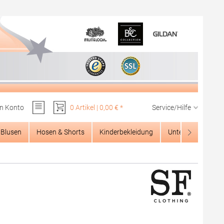
n Konto
0 Artikel | 0,00 € *
Service/Hilfe
Du hast 0 Produkte auf dem Merkzettel
Blusen
Hosen & Shorts
Kinderbekleidung
Unterwäsche