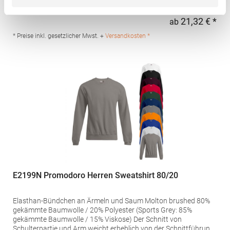
Schultereinsätze und DetailsPfegehinweis: 40 °C
waschbarBügeln erlaubtGrammatur: 280
21,32 € *
ab
Regu
g/m²Materialzusammensetzung: 50% Baumwolle / 50%
PolyesterAngaben zur Produktsicherheit: Herst.-Nr.:
* Preise inkl. gesetzlicher Mwst. +
Versandkosten *
SU8413Hersteller: GORFACTORY S.A Ctra. Santomera / Abanilla
Km 8.8 30620 Fortuna (Murcia) Spanien E-Mail:
info@gorfactory.es
E2199N Promodoro Herren Sweatshirt 80/20
Elasthan-Bündchen an Ärmeln und Saum Molton brushed 80%
gekämmte Baumwolle / 20% Polyester (Sports Grey: 85%
gekämmte Baumwolle / 15% Viskose) Der Schnitt von
Schulterpartie und Arm weicht erheblich von der Schnittführung