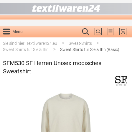
alt springen
Menü
Du hast 0 P
>
>
Sie sind hier: Textilwaren24.eu
Sweat-Shirts
>
Sweat Shirts für Sie & Ihn
Sweat Shirts für Sie & Ihn (Basic)
SFM530 SF Herren Unisex modisches
Sweatshirt
Bildergalerie überspringen