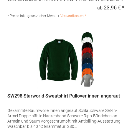
des Vorgängermodells E2199 abGrammatur: 280
23,96 € *
ab
Regu
g/m²Materialzusammensetzung: 80% Baumwolle / 20%
Polyester (Sports Grey: 75% Baumwolle / 17% Polyester / 8%
* Preise inkl. gesetzlicher Mwst. +
Versandkosten *
Viskose), (Ash: 82% Baumwolle / 17% Polyester / 1%
Viskose) Angaben zur Produktsicherheit: Herst.-Nr.:
2199Hersteller: Promodoro Fashion GmbH Am Gatherhof 57
40472 Düsseldorf Deutschland E-Mail: info@promodoro.de
SW298 Starworld Sweatshirt Pullover innen angeraut
Gekämmte Baumwolle Innen angeraut Schlauchware Set-In-
Ärmel Doppelnähte Nackenband Schwere Ripp-Bündchen an
Ärmeln und Saum Vorgeschrumpft mit Antipilling-Ausstattung
Waschbar bis 40 °C Grammatur: 280
g/m²Materialzusammensetzung: 80% Baumwolle / 20%