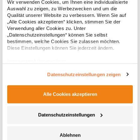
Wir verwenden Cookies, um Ihnen eine individualisierte
g/m²Materialzusammensetzung: 70% Baumwolle / 30%
Auswahl zu zeigen, zu Werbezwecken und um die
Polyester (Heather Grey: 62% Baumwolle / 33% Polyester / 5%
Viskose)Angaben zur Produktsicherheit: Herst.-Nr.:
Qualität unserer Website zu verbessern. Wenn Sie auf
29,04 € *
ab
Regu
1699Hersteller: Promodoro Fashion GmbH Am Gatherhof 57
„Alle Cookies akzeptieren“ klicken, stimmen Sie der
40472 Düsseldorf Deutschland E-Mail: info@promodoro.de
* Preise inkl. gesetzlicher Mwst. +
Versandkosten *
Verwendung aller Cookies zu. Unter
„Datenschutzeinstellungen“ können Sie selbst
bestimmen, welche Cookies Sie zulassen möchten.
Diese Einstellungen können Sie jederzeit ändern.
Impressum
|
Datenschutz
Datenschutzeinstellungen zeigen
Alle Cookies akzeptieren
RY8413 Roly Workwear Sweatshirt 1/2 Reißverschluss
Datenschutzeinstellungen
Maverick
Troyer - Sweatshirt mit 1/2 Reißverschluss mit hohem Kragen
Brushed Fleece Halbe Bündchen und Saum aus 1x1 Rib
Ablehnen
Verstärkte verdeckte Nähte am Innenkragen Kontrastierende