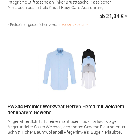
Integrierte Stifttasche an linker Brusttasche Klassischer
Armabschluss mittels Knopf Easy-Care-Ausführung
Grammatur: 105 g/m²Materialzusammensetzung: 65%
21,34 € *
ab
Regu
Polyester / 35% BaumwolleAngaben zur
Produktsicherheit: Herst.-Nr.: PR210Hersteller: Premier Clothing
* Preise inkl. gesetzlicher Mwst. +
Versandkosten *
Ltd President Kennedylaan 19 Office 3.39 2517JK Gravenhage
Niederlande E-Mail: info@premierworkwear.com
PW244 Premier Workwear Herren Hemd mit weichem
dehnbarem Gewebe
Angenähter Schlitz für einen nahtlosen Look Haifischkragen
Abgerundeter Saum Weiches, dehnbares Gewebe Figurbetonter
Schnitt Hoher Baumwollanteil Pfegehinweis: Bügeln erlaubt40