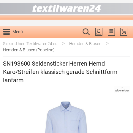
alt springen
Menü
Du hast 0 P
>
>
Sie sind hier: Textilwaren24.eu
Hemden & Blusen
Hemden & Blusen (Popeline)
SN193600 Seidensticker Herren Hemd
Karo/Streifen klassisch gerade Schnittform
lanfarm
Bildergalerie überspringen