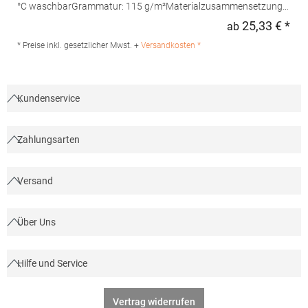
°C waschbarGrammatur: 115 g/m²Materialzusammensetzung:
97% Baumwolle / 3% ElasthanAngaben zur
25,33 € *
ab
Regu
Produktsicherheit: Herst.-Nr.: PR244 Hersteller: Premier Clothing
Ltd President Kennedylaan 19 Office 3.39 2517JK Gravenhage
* Preise inkl. gesetzlicher Mwst. +
Versandkosten *
Niederlande E-Mail: info@premierworkwear.com
Kundenservice
Zahlungsarten
Versand
Über Uns
Hilfe und Service
Vertrag widerrufen