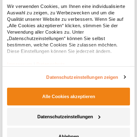
Pflegeleichtes Easy-Care-Material Abgerundeter Saum Zwei
Wir verwenden Cookies, um Ihnen eine individualisierte
Knöpfe an Ärmel Gleichfarbige Knöpfe Grammatur: 105 g/m²
(White: 115 g/m²) Materialzusammensetzung: 65% Polyester /
Auswahl zu zeigen, zu Werbezwecken und um die
35% BaumwolleAngaben zur Produktsicherheit: Herst.-Nr.:
Qualität unserer Website zu verbessern. Wenn Sie auf
PR300Hersteller: Premier Clothing Ltd President Kennedylaan
„Alle Cookies akzeptieren“ klicken, stimmen Sie der
17,69 € *
ab
Regu
19 Office 3.39 2517JK Gravenhage Niederlande E-Mail:
Verwendung aller Cookies zu. Unter
info@premierworkwear.com
* Preise inkl. gesetzlicher Mwst. +
Versandkosten *
„Datenschutzeinstellungen“ können Sie selbst
bestimmen, welche Cookies Sie zulassen möchten.
Diese Einstellungen können Sie jederzeit ändern.
Impressum
|
Datenschutz
Datenschutzeinstellungen zeigen
Alle Cookies akzeptieren
Datenschutzeinstellungen
PW212 Premier Workwear Piloten Hemd kurzarm
Schulterklappen (PW715) nicht im Lieferumfang enthalten
Ablehnen