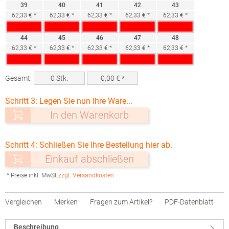
39
40
41
42
43
62,33 € *
62,33 € *
62,33 € *
62,33 € *
62,33 € *
44
45
46
47
48
62,33 € *
62,33 € *
62,33 € *
62,33 € *
62,33 € *
Gesamt:
0
Stk.
0,00
€ *
Schritt 3: Legen Sie nun Ihre Ware...
In den Warenkorb
Schritt 4: Schließen Sie Ihre Bestellung hier ab.
Einkauf abschließen
* Preise inkl. MwSt.
zzgl. Versandkosten
Vergleichen
Merken
Fragen zum Artikel?
PDF-Datenblatt
Beschreibung