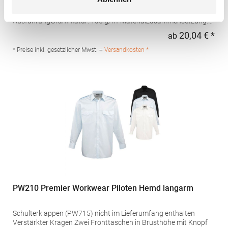
Verstärkter Kragen Zwei Fronttaschen in Brusthöhe mit Knopf
Integrierte Stifttasche an linker Brusttasche Easy-Care-
AusführungGrammatur: 105 g/m²Materialzusammensetzung:
65% Polyester / 35% BaumwolleAngaben zur
20,04 € *
ab
Regu
Produktsicherheit: Herst.-Nr.: PR212Hersteller: Premier Clothing
Ltd President Kennedylaan 19 Office 3.39 2517JK Gravenhage
* Preise inkl. gesetzlicher Mwst. +
Versandkosten *
Niederlande E-Mail: info@premierworkwear.com
PW210 Premier Workwear Piloten Hemd langarm
Schulterklappen (PW715) nicht im Lieferumfang enthalten
Verstärkter Kragen Zwei Fronttaschen in Brusthöhe mit Knopf