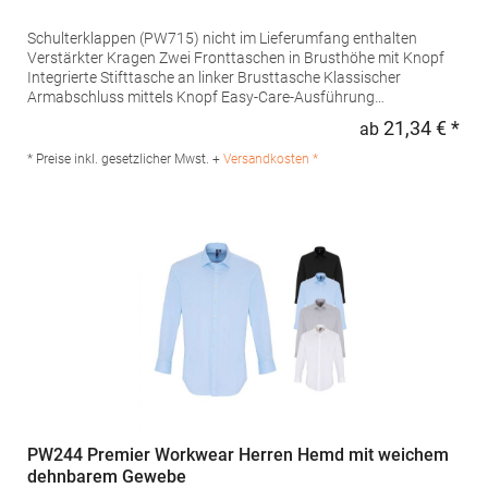
Schulterklappen (PW715) nicht im Lieferumfang enthalten
Verstärkter Kragen Zwei Fronttaschen in Brusthöhe mit Knopf
Integrierte Stifttasche an linker Brusttasche Klassischer
Armabschluss mittels Knopf Easy-Care-Ausführung
Grammatur: 105 g/m²Materialzusammensetzung: 65%
21,34 € *
ab
Regu
Polyester / 35% BaumwolleAngaben zur
Produktsicherheit: Herst.-Nr.: PR210Hersteller: Premier Clothing
* Preise inkl. gesetzlicher Mwst. +
Versandkosten *
Ltd President Kennedylaan 19 Office 3.39 2517JK Gravenhage
Niederlande E-Mail: info@premierworkwear.com
PW244 Premier Workwear Herren Hemd mit weichem
dehnbarem Gewebe