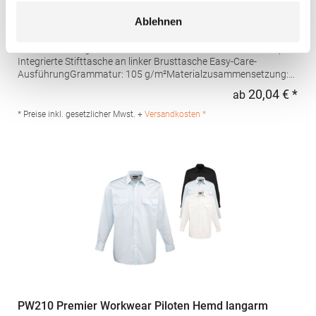
PW212 Premier Workwear Piloten Hemd kurzarm
Ablehnen
Schulterklappen (PW715) nicht im Lieferumfang enthalten
Verstärkter Kragen Zwei Fronttaschen in Brusthöhe mit Knopf
Integrierte Stifttasche an linker Brusttasche Easy-Care-
AusführungGrammatur: 105 g/m²Materialzusammensetzung:
65% Polyester / 35% BaumwolleAngaben zur
20,04 € *
ab
Regu
Produktsicherheit: Herst.-Nr.: PR212Hersteller: Premier Clothing
Ltd President Kennedylaan 19 Office 3.39 2517JK Gravenhage
* Preise inkl. gesetzlicher Mwst. +
Versandkosten *
Niederlande E-Mail: info@premierworkwear.com
PW210 Premier Workwear Piloten Hemd langarm