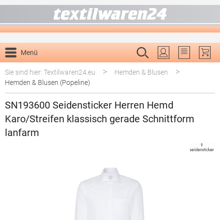
alt springen
Menü
Du hast 0 P
>
>
Sie sind hier: Textilwaren24.eu
Hemden & Blusen
Hemden & Blusen (Popeline)
SN193600 Seidensticker Herren Hemd
Karo/Streifen klassisch gerade Schnittform
lanfarm
Bildergalerie überspringen