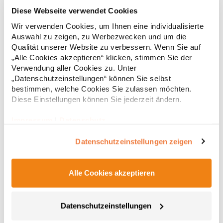
PW300 Premier Workwear Damen Poplin langarm
Diese Webseite verwendet Cookies
Bluse (Damenbluse/Langarm)
Wir verwenden Cookies, um Ihnen eine individualisierte
Pflegeleichtes Easy-Care-Material Abgerundeter Saum Zwei
Auswahl zu zeigen, zu Werbezwecken und um die
Knöpfe an Ärmel Gleichfarbige Knöpfe Grammatur: 105 g/m²
Qualität unserer Website zu verbessern. Wenn Sie auf
(White: 115 g/m²) Materialzusammensetzung: 65% Polyester /
„Alle Cookies akzeptieren“ klicken, stimmen Sie der
35% BaumwolleAngaben zur Produktsicherheit: Herst.-Nr.:
Verwendung aller Cookies zu. Unter
PR300Hersteller: Premier Clothing Ltd President Kennedylaan
17,69 € *
ab
Regu
„Datenschutzeinstellungen“ können Sie selbst
19 Office 3.39 2517JK Gravenhage Niederlande E-Mail:
info@premierworkwear.com
bestimmen, welche Cookies Sie zulassen möchten.
* Preise inkl. gesetzlicher Mwst. +
Versandkosten *
Diese Einstellungen können Sie jederzeit ändern.
Impressum
|
Datenschutz
Datenschutzeinstellungen zeigen
Alle Cookies akzeptieren
Datenschutzeinstellungen