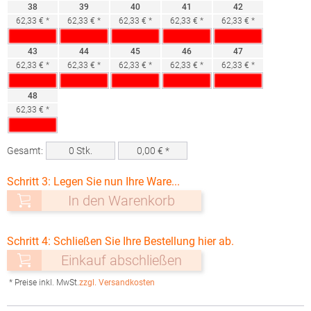
38
39
40
41
42
62,33 € *
62,33 € *
62,33 € *
62,33 € *
62,33 € *
43
44
45
46
47
62,33 € *
62,33 € *
62,33 € *
62,33 € *
62,33 € *
48
62,33 € *
Gesamt:
0
Stk.
0,00
€ *
Schritt 3: Legen Sie nun Ihre Ware...
In den Warenkorb
Schritt 4: Schließen Sie Ihre Bestellung hier ab.
Einkauf abschließen
* Preise inkl. MwSt.
zzgl. Versandkosten