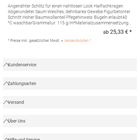
Angenähter Schlitz für einen nahtlosen Look Haifischkragen
Abgerundeter Saum Weiches, dehnbares Gewebe Figurbetonter
Schnitt Hoher Baumwollanteil Pfegehinweis: Bügeln erlaubt40
°C waschbarGrammatur: 115 g/m²Materialzusammensetzung:
97% Baumwolle / 3% ElasthanAngaben zur
25,33 € *
ab
Regu
Produktsicherheit: Herst.-Nr.: PR244 Hersteller: Premier Clothing
Ltd President Kennedylaan 19 Office 3.39 2517JK Gravenhage
* Preise inkl. gesetzlicher Mwst. +
Versandkosten *
Niederlande E-Mail: info@premierworkwear.com
Kundenservice
Zahlungsarten
Versand
Über Uns
Hilfe und Service