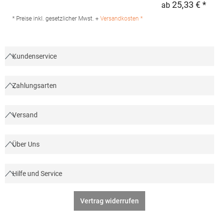
25,33 € *
ab
Regu
Produktsicherheit: Herst.-Nr.: PR244 Hersteller: Premier Clothing
Ltd President Kennedylaan 19 Office 3.39 2517JK Gravenhage
* Preise inkl. gesetzlicher Mwst. +
Versandkosten *
Niederlande E-Mail: info@premierworkwear.com
Kundenservice
Zahlungsarten
Versand
Über Uns
Hilfe und Service
Vertrag widerrufen