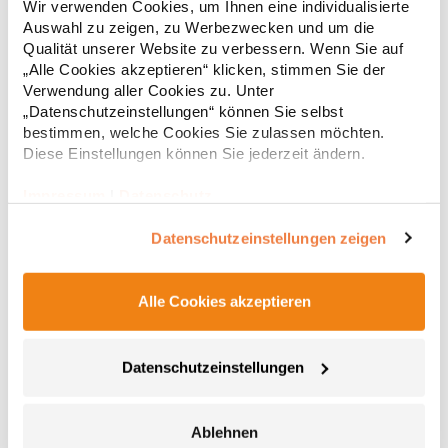
Wir verwenden Cookies, um Ihnen eine individualisierte
(White: 115 g/m²) Materialzusammensetzung: 65% Polyester /
Auswahl zu zeigen, zu Werbezwecken und um die
35% BaumwolleAngaben zur Produktsicherheit: Herst.-Nr.:
PR300Hersteller: Premier Clothing Ltd President Kennedylaan
Qualität unserer Website zu verbessern. Wenn Sie auf
17,69 € *
ab
Regu
19 Office 3.39 2517JK Gravenhage Niederlande E-Mail:
„Alle Cookies akzeptieren“ klicken, stimmen Sie der
info@premierworkwear.com
* Preise inkl. gesetzlicher Mwst. +
Versandkosten *
Verwendung aller Cookies zu. Unter
„Datenschutzeinstellungen“ können Sie selbst
bestimmen, welche Cookies Sie zulassen möchten.
Diese Einstellungen können Sie jederzeit ändern.
Impressum
|
Datenschutz
Datenschutzeinstellungen zeigen
Alle Cookies akzeptieren
PW212 Premier Workwear Piloten Hemd kurzarm
Datenschutzeinstellungen
Schulterklappen (PW715) nicht im Lieferumfang enthalten
Verstärkter Kragen Zwei Fronttaschen in Brusthöhe mit Knopf
Ablehnen
Integrierte Stifttasche an linker Brusttasche Easy-Care-