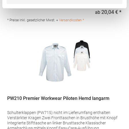
AusführungGrammatur: 105 g/m²Materialzusammensetzung:
65% Polyester / 35% BaumwolleAngaben zur
20,04 € *
ab
Regu
Produktsicherheit: Herst.-Nr.: PR212Hersteller: Premier Clothing
Ltd President Kennedylaan 19 Office 3.39 2517JK Gravenhage
* Preise inkl. gesetzlicher Mwst. +
Versandkosten *
Niederlande E-Mail: info@premierworkwear.com
PW210 Premier Workwear Piloten Hemd langarm
Schulterklappen (PW715) nicht im Lieferumfang enthalten
Verstärkter Kragen Zwei Fronttaschen in Brusthöhe mit Knopf
Integrierte Stifttasche an linker Brusttasche Klassischer
Armabschluss mittels Knopf Easy-Care-Ausführung