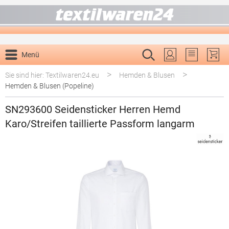
alt springen
Menü
Du hast 0 P
>
>
Sie sind hier: Textilwaren24.eu
Hemden & Blusen
Hemden & Blusen (Popeline)
SN293600 Seidensticker Herren Hemd
Karo/Streifen taillierte Passform langarm
Bildergalerie überspringen