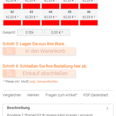
62,33 € *
62,33 € *
62,33 € *
62,33 € *
62,33 € *
42
43
44
45
46
62,33 € *
62,33 € *
62,33 € *
62,33 € *
62,33 € *
Gesamt:
0
Stk.
0,00
€ *
Schritt 3: Legen Sie nun Ihre Ware...
In den Warenkorb
Schritt 4: Schließen Sie Ihre Bestellung hier ab.
Einkauf abschließen
* Preise inkl. MwSt.
zzgl. Versandkosten
Vergleichen
Merken
Fragen zum Artikel?
PDF-Datenblatt
Beschreibung
Popeline 2 Shaped Fit Business Kent Kragen Langarm