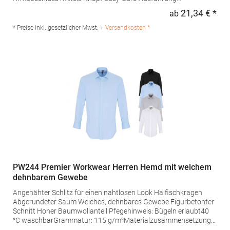
Grammatur: 105 g/m²Materialzusammensetzung: 65%
21,34 € *
ab
Regu
Polyester / 35% BaumwolleAngaben zur
Produktsicherheit: Herst.-Nr.: PR210Hersteller: Premier Clothing
* Preise inkl. gesetzlicher Mwst. +
Versandkosten *
Ltd President Kennedylaan 19 Office 3.39 2517JK Gravenhage
Niederlande E-Mail: info@premierworkwear.com
PW244 Premier Workwear Herren Hemd mit weichem
dehnbarem Gewebe
Angenähter Schlitz für einen nahtlosen Look Haifischkragen
Abgerundeter Saum Weiches, dehnbares Gewebe Figurbetonter
Schnitt Hoher Baumwollanteil Pfegehinweis: Bügeln erlaubt40
°C waschbarGrammatur: 115 g/m²Materialzusammensetzung:
97% Baumwolle / 3% ElasthanAngaben zur