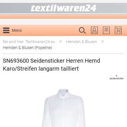
alt springen
Menü
Du hast 0 P
>
>
Sie sind hier: Textilwaren24.eu
Hemden & Blusen
Hemden & Blusen (Popeline)
SN693600 Seidensticker Herren Hemd
Karo/Streifen langarm tailliert
Bildergalerie überspringen