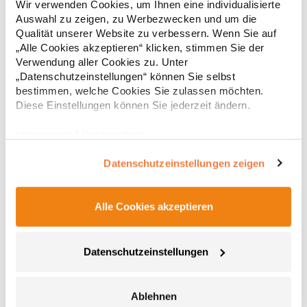
Wir verwenden Cookies, um Ihnen eine individualisierte
(White: 115 g/m²) Materialzusammensetzung: 65% Polyester /
Auswahl zu zeigen, zu Werbezwecken und um die
35% BaumwolleAngaben zur Produktsicherheit: Herst.-Nr.:
PR300Hersteller: Premier Clothing Ltd President Kennedylaan
Qualität unserer Website zu verbessern. Wenn Sie auf
17,69 € *
ab
Regu
19 Office 3.39 2517JK Gravenhage Niederlande E-Mail:
„Alle Cookies akzeptieren“ klicken, stimmen Sie der
info@premierworkwear.com
* Preise inkl. gesetzlicher Mwst. +
Versandkosten *
Verwendung aller Cookies zu. Unter
„Datenschutzeinstellungen“ können Sie selbst
bestimmen, welche Cookies Sie zulassen möchten.
Diese Einstellungen können Sie jederzeit ändern.
Impressum
|
Datenschutz
Datenschutzeinstellungen zeigen
Alle Cookies akzeptieren
PW212 Premier Workwear Piloten Hemd kurzarm
Datenschutzeinstellungen
Schulterklappen (PW715) nicht im Lieferumfang enthalten
Verstärkter Kragen Zwei Fronttaschen in Brusthöhe mit Knopf
Ablehnen
Integrierte Stifttasche an linker Brusttasche Easy-Care-