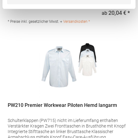
AusführungGrammatur: 105 g/m²Materialzusammensetzung:
65% Polyester / 35% BaumwolleAngaben zur
20,04 € *
ab
Regu
Produktsicherheit: Herst.-Nr.: PR212Hersteller: Premier Clothing
Ltd President Kennedylaan 19 Office 3.39 2517JK Gravenhage
* Preise inkl. gesetzlicher Mwst. +
Versandkosten *
Niederlande E-Mail: info@premierworkwear.com
PW210 Premier Workwear Piloten Hemd langarm
Schulterklappen (PW715) nicht im Lieferumfang enthalten
Verstärkter Kragen Zwei Fronttaschen in Brusthöhe mit Knopf
Integrierte Stifttasche an linker Brusttasche Klassischer
Armabschluss mittels Knopf Easy-Care-Ausführung