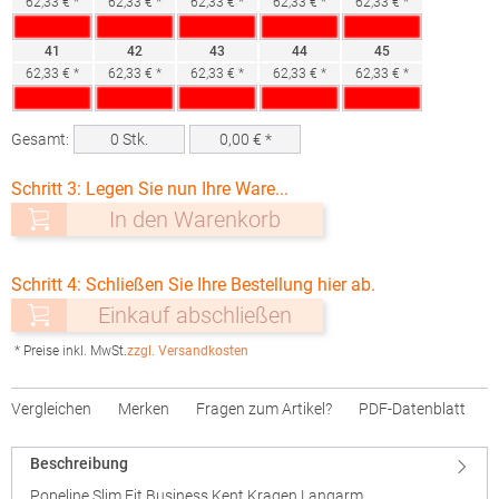
62,33 € *
62,33 € *
62,33 € *
62,33 € *
62,33 € *
41
42
43
44
45
62,33 € *
62,33 € *
62,33 € *
62,33 € *
62,33 € *
Gesamt:
0
Stk.
0,00
€ *
Schritt 3: Legen Sie nun Ihre Ware...
In den Warenkorb
Schritt 4: Schließen Sie Ihre Bestellung hier ab.
Einkauf abschließen
* Preise inkl. MwSt.
zzgl. Versandkosten
Vergleichen
Merken
Fragen zum Artikel?
PDF-Datenblatt
Beschreibung
Popeline Slim Fit Business Kent Kragen Langarm