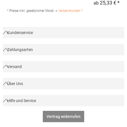
25,33 € *
ab
Regu
Produktsicherheit: Herst.-Nr.: PR244 Hersteller: Premier Clothing
Ltd President Kennedylaan 19 Office 3.39 2517JK Gravenhage
* Preise inkl. gesetzlicher Mwst. +
Versandkosten *
Niederlande E-Mail: info@premierworkwear.com
Kundenservice
Zahlungsarten
Versand
Über Uns
Hilfe und Service
Vertrag widerrufen