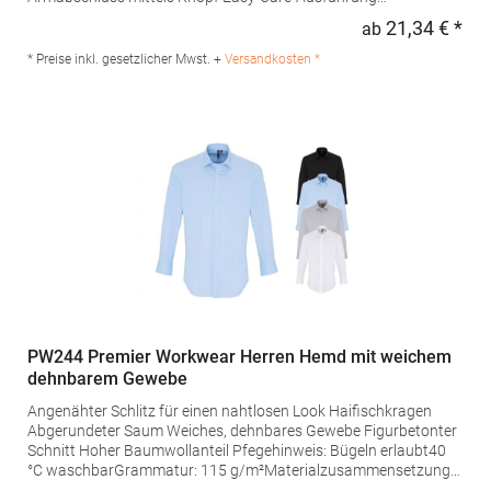
Grammatur: 105 g/m²Materialzusammensetzung: 65%
21,34 € *
ab
Regu
Polyester / 35% BaumwolleAngaben zur
Produktsicherheit: Herst.-Nr.: PR210Hersteller: Premier Clothing
* Preise inkl. gesetzlicher Mwst. +
Versandkosten *
Ltd President Kennedylaan 19 Office 3.39 2517JK Gravenhage
Niederlande E-Mail: info@premierworkwear.com
PW244 Premier Workwear Herren Hemd mit weichem
dehnbarem Gewebe
Angenähter Schlitz für einen nahtlosen Look Haifischkragen
Abgerundeter Saum Weiches, dehnbares Gewebe Figurbetonter
Schnitt Hoher Baumwollanteil Pfegehinweis: Bügeln erlaubt40
°C waschbarGrammatur: 115 g/m²Materialzusammensetzung:
97% Baumwolle / 3% ElasthanAngaben zur