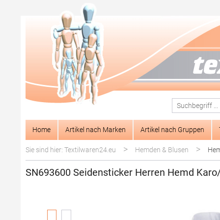
springen
Zur Hauptnavigation springen
Home
Artikel nach Marken
Artikel nach Gruppen
>
>
Sie sind hier: Textilwaren24.eu
Hemden & Blusen
Hem
SN693600 Seidensticker Herren Hemd Karo/St
Bildergalerie überspringen