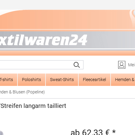
Mei
T-shirts
Poloshirts
Sweat-Shirts
Fleeceartikel
Hemden & 
den & Blusen (Popeline)
reifen langarm tailliert
ab 62,33 € *