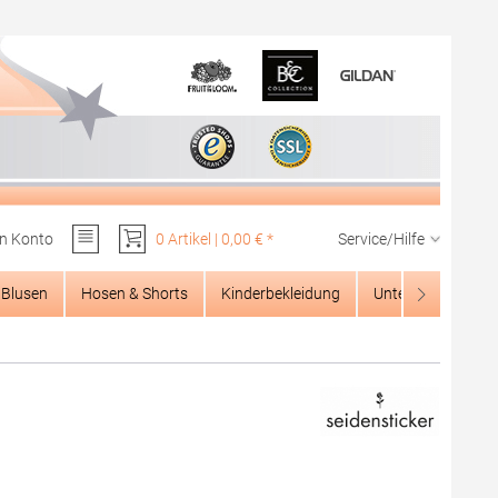
n Konto
0 Artikel | 0,00 € *
Service/Hilfe
Du hast 0 Produkte auf dem Merkzettel
Blusen
Hosen & Shorts
Kinderbekleidung
Unterwäsche