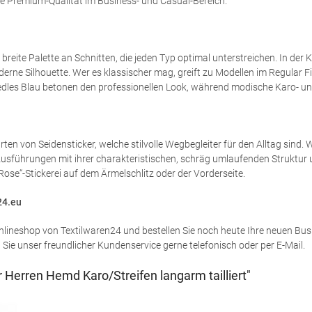
se Premium-Qualität im Business- und Casual-Bereich.
reite Palette an Schnitten, die jeden Typ optimal unterstreichen. In der 
ne Silhouette. Wer es klassischer mag, greift zu Modellen im Regular Fit,
edles Blau betonen den professionellen Look, während modische Karo- und
 von Seidensticker, welche stilvolle Wegbegleiter für den Alltag sind. Wä
Ausführungen mit ihrer charakteristischen, schräg umlaufenden Struktur u
ose“-Stickerei auf dem Ärmelschlitz oder der Vorderseite.
24.eu
lineshop von Textilwaren24 und bestellen Sie noch heute Ihre neuen Busi
e unser freundlicher Kundenservice gerne telefonisch oder per E-Mail.
Herren Hemd Karo/Streifen langarm tailliert"