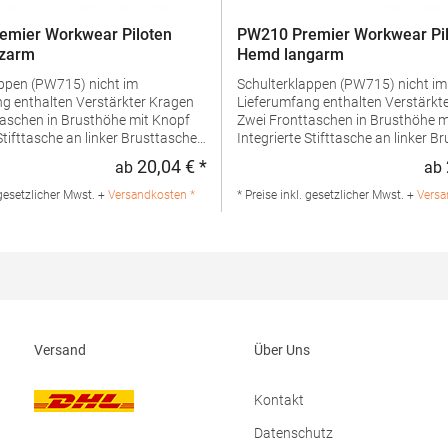
emier Workwear Piloten
PW210 Premier Workwear Pi
zarm
Hemd langarm
appen (PW715) nicht im
Schulterklappen (PW715) nicht im
ten Verstärkter Kragen
Lieferumfang enthalten Verstärkter Kragen
taschen in Brusthöhe mit Knopf
Zwei Fronttaschen in Brusthöhe m
Stifttasche an linker Brusttasche
Integrierte Stifttasche an linker B
AusführungGrammatur: 105
Klassischer Armabschluss mittels
20,04 € *
ab
ab
:
Regulärer Preis:
ialzusammensetzung: 65%
Easy-Care-Ausführung Grammatu
/ 35% BaumwolleAngaben zur
g/m²Materialzusammensetzung:
 gesetzlicher Mwst. +
Versandkosten *
* Preise inkl. gesetzlicher Mwst. +
Versa
rheit: Herst.-Nr.:
Polyester / 35% BaumwolleAngab
ller: Premier Clothing Ltd
Produktsicherheit: Herst.-Nr.:
ennedylaan 19 Office 3.39
PR210Hersteller: Premier Clothing
venhage Niederlande E-Mail:
President Kennedylaan 19 Office 3
ierworkwear.com
2517JK Gravenhage Niederlande E
info@premierworkwear.com
Versand
Über Uns
Kontakt
Datenschutz