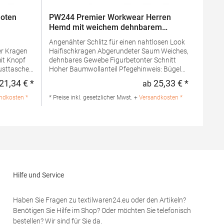
loten
PW244 Premier Workwear Herren
Hemd mit weichem dehnbarem
Gewebe
Angenähter Schlitz für einen nahtlosen Look
Haifischkragen Abgerundeter Saum Weiches,
it Knopf
dehnbares Gewebe Figurbetonter Schnitt
rusttasche
Hoher Baumwollanteil Pfegehinweis: Bügeln
 Knopf
erlaubt40 °C waschbarGrammatur: 115
21,34 € *
25,33 € *
ab
Regulärer Preis:
Regulärer 
r: 105
g/m²Materialzusammensetzung: 97%
 65%
Baumwolle / 3% ElasthanAngaben zur
ndkosten *
* Preise inkl. gesetzlicher Mwst. +
Versandkosten *
en zur
Produktsicherheit: Herst.-Nr.: PR244
Hersteller: Premier Clothing Ltd President
 Ltd
Kennedylaan 19 Office 3.39 2517JK
.39
Gravenhage Niederlande E-Mail:
-Mail:
info@premierworkwear.com
Hilfe und Service
Haben Sie Fragen zu textilwaren24.eu oder den Artikeln?
Benötigen Sie Hilfe im Shop? Oder möchten Sie telefonisch
bestellen? Wir sind für Sie da.