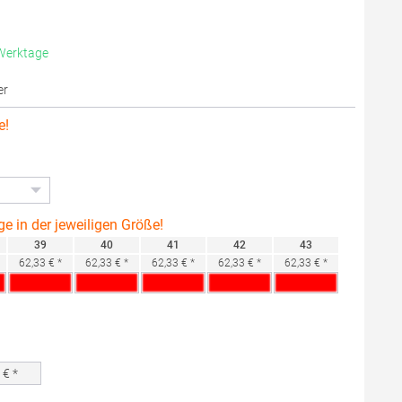
 Werktage
er
e!
ge in der jeweiligen Größe!
39
40
41
42
43
62,33 € *
62,33 € *
62,33 € *
62,33 € *
62,33 € *
0
€ *