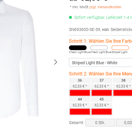
* inkl. MwSt.
zzgl. Versandkosten
Sofort verfügbar, Lieferzeit 1-4
SN693600-SE-39
,
von
: Seidenstick
Schritt 1: Wählen Sie Ihre Farb
Check Light Blue
Check Light Blue
Striped Light
- White
- White
Blue - White
Schritt 2: Wählen Sie Ihre Men
36
37
38
62,33 € *
62,33 € *
62,33 € *
44
45
62,33 € *
62,33 € *
Gesamt:
0
Stk.
0,0