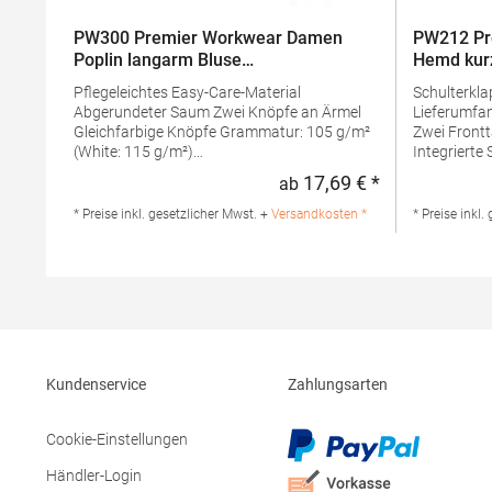
PW300 Premier Workwear Damen
PW212 Pr
Poplin langarm Bluse
Hemd kur
(Damenbluse/Langarm)
Pflegeleichtes Easy-Care-Material
Schulterkl
Abgerundeter Saum Zwei Knöpfe an Ärmel
Lieferumfang enthal
Gleichfarbige Knöpfe Grammatur: 105 g/m²
Zwei Front
(White: 115 g/m²)
Integrierte 
Materialzusammensetzung: 65% Polyester /
Easy-Care-
17,69 € *
ab
Regulärer Preis
35% BaumwolleAngaben zur
g/m²Mater
Produktsicherheit: Herst.-Nr.:
Polyester 
* Preise inkl. gesetzlicher Mwst. +
Versandkosten *
* Preise inkl.
PR300Hersteller: Premier Clothing Ltd
Produktsiche
President Kennedylaan 19 Office 3.39
PR212Herste
2517JK Gravenhage Niederlande E-Mail:
President K
info@premierworkwear.com
2517JK Gra
info@prem
Kundenservice
Zahlungsarten
Cookie-Einstellungen
Händler-Login