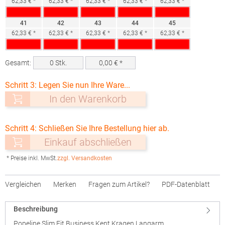
62,33 € *
62,33 € *
62,33 € *
62,33 € *
62,33 € *
41
42
43
44
45
62,33 € *
62,33 € *
62,33 € *
62,33 € *
62,33 € *
Gesamt:
0
Stk.
0,00
€ *
Schritt 3: Legen Sie nun Ihre Ware...
In den Warenkorb
Schritt 4: Schließen Sie Ihre Bestellung hier ab.
Einkauf abschließen
* Preise inkl. MwSt.
zzgl. Versandkosten
Vergleichen
Merken
Fragen zum Artikel?
PDF-Datenblatt
Beschreibung
Popeline Slim Fit Business Kent Kragen Langarm