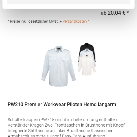
AusführungGrammatur: 105 g/m²Materialzusammensetzung:
65% Polyester / 35% BaumwolleAngaben zur
20,04 € *
ab
Regu
Produktsicherheit: Herst.-Nr.: PR212Hersteller: Premier Clothing
Ltd President Kennedylaan 19 Office 3.39 2517JK Gravenhage
* Preise inkl. gesetzlicher Mwst. +
Versandkosten *
Niederlande E-Mail: info@premierworkwear.com
PW210 Premier Workwear Piloten Hemd langarm
Schulterklappen (PW715) nicht im Lieferumfang enthalten
Verstärkter Kragen Zwei Fronttaschen in Brusthöhe mit Knopf
Integrierte Stifttasche an linker Brusttasche Klassischer
Armabschluss mittels Knopf Easy-Care-Ausführung