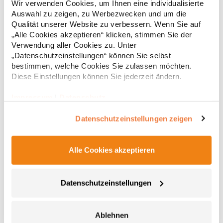
Wir verwenden Cookies, um Ihnen eine individualisierte
(White: 115 g/m²) Materialzusammensetzung: 65% Polyester /
Auswahl zu zeigen, zu Werbezwecken und um die
35% BaumwolleAngaben zur Produktsicherheit: Herst.-Nr.:
PR300Hersteller: Premier Clothing Ltd President Kennedylaan
Qualität unserer Website zu verbessern. Wenn Sie auf
17,69 € *
ab
Regu
19 Office 3.39 2517JK Gravenhage Niederlande E-Mail:
„Alle Cookies akzeptieren“ klicken, stimmen Sie der
info@premierworkwear.com
* Preise inkl. gesetzlicher Mwst. +
Versandkosten *
Verwendung aller Cookies zu. Unter
„Datenschutzeinstellungen“ können Sie selbst
bestimmen, welche Cookies Sie zulassen möchten.
Diese Einstellungen können Sie jederzeit ändern.
Impressum
|
Datenschutz
Datenschutzeinstellungen zeigen
Alle Cookies akzeptieren
PW212 Premier Workwear Piloten Hemd kurzarm
Datenschutzeinstellungen
Schulterklappen (PW715) nicht im Lieferumfang enthalten
Verstärkter Kragen Zwei Fronttaschen in Brusthöhe mit Knopf
Ablehnen
Integrierte Stifttasche an linker Brusttasche Easy-Care-