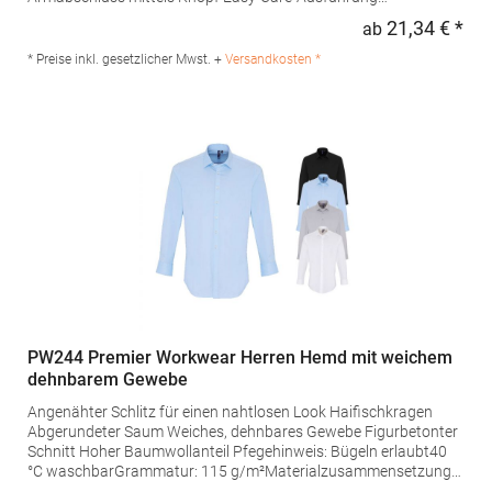
Grammatur: 105 g/m²Materialzusammensetzung: 65%
21,34 € *
ab
Regu
Polyester / 35% BaumwolleAngaben zur
Produktsicherheit: Herst.-Nr.: PR210Hersteller: Premier Clothing
* Preise inkl. gesetzlicher Mwst. +
Versandkosten *
Ltd President Kennedylaan 19 Office 3.39 2517JK Gravenhage
Niederlande E-Mail: info@premierworkwear.com
PW244 Premier Workwear Herren Hemd mit weichem
dehnbarem Gewebe
Angenähter Schlitz für einen nahtlosen Look Haifischkragen
Abgerundeter Saum Weiches, dehnbares Gewebe Figurbetonter
Schnitt Hoher Baumwollanteil Pfegehinweis: Bügeln erlaubt40
°C waschbarGrammatur: 115 g/m²Materialzusammensetzung:
97% Baumwolle / 3% ElasthanAngaben zur