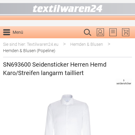
alt springen
Menü
Du hast 0 P
>
>
Sie sind hier: Textilwaren24.eu
Hemden & Blusen
Hemden & Blusen (Popeline)
SN693600 Seidensticker Herren Hemd
Karo/Streifen langarm tailliert
Bildergalerie überspringen