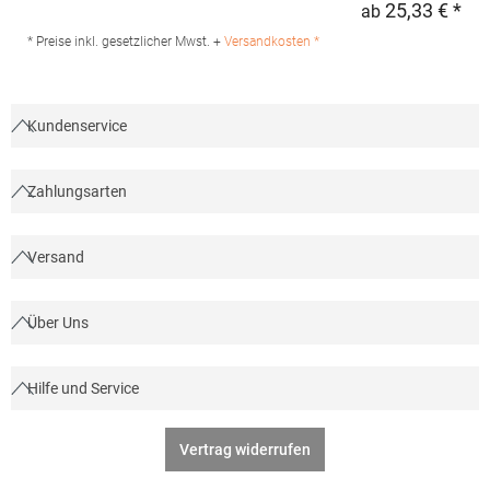
25,33 € *
ab
Regu
Produktsicherheit: Herst.-Nr.: PR244 Hersteller: Premier Clothing
Ltd President Kennedylaan 19 Office 3.39 2517JK Gravenhage
* Preise inkl. gesetzlicher Mwst. +
Versandkosten *
Niederlande E-Mail: info@premierworkwear.com
Kundenservice
Zahlungsarten
Versand
Über Uns
Hilfe und Service
Vertrag widerrufen