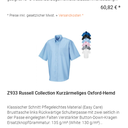
100% BaumwolleAngaben zur Produktsicherheit: Herst.-Nr.:
60,82 € *
Regu
193677Hersteller: Seidensticker GmbH & Co. KG Am Stadtholz
39 33609 Bielefeld Deutschland E-Mail: info@seidensticker.de
* Preise inkl. gesetzlicher Mwst. +
Versandkosten *
Z933 Russell Collection Kurzärmeliges Oxford-Hemd
Klassischer Schnitt Pflegeleichtes Material (Easy Care)
Brusttasche links Rückwärtige Schulterpasse mit zwei seitlich in
der Passe eingelegten Falten Verstärkter Button-Down-Kragen
ErsatzknopfGrammatur: 135 g/m² (White: 130 g/m²)
Materialzusammensetzung: 70% Baumwolle / 30%