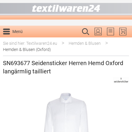
alt springen
Menü
Du hast 0 P
>
>
Sie sind hier: Textilwaren24.eu
Hemden & Blusen
Hemden & Blusen (Oxford)
SN693677 Seidensticker Herren Hemd Oxford
langärmlig tailliert
Bildergalerie überspringen