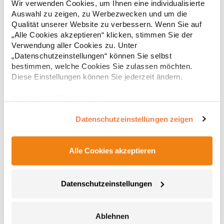
Wir verwenden Cookies, um Ihnen eine individualisierte
Rücken für figurbetonten Sitz Pfegehinweis: Trockner
Auswahl zu zeigen, zu Werbezwecken und um die
geeignet40 °C waschbarBügelfreiMaterialzusammensetzung:
100% BaumwolleAngaben zur Produktsicherheit: Herst.-Nr.:
Qualität unserer Website zu verbessern. Wenn Sie auf
61,71 € *
Regu
293677Hersteller: Seidensticker GmbH & Co. KG Am Stadtholz
„Alle Cookies akzeptieren“ klicken, stimmen Sie der
39 33609 Bielefeld Deutschland E-Mail: info@seidensticker.de
* Preise inkl. gesetzlicher Mwst. +
Versandkosten *
Verwendung aller Cookies zu. Unter
„Datenschutzeinstellungen“ können Sie selbst
bestimmen, welche Cookies Sie zulassen möchten.
Diese Einstellungen können Sie jederzeit ändern.
Impressum
|
Datenschutz
Datenschutzeinstellungen zeigen
Alle Cookies akzeptieren
L613 SOL´S Herren Oxford-Langarmhemd Boston
Datenschutzeinstellungen
Pflegeleicht und fast bügelfrei Brusttasche links Abgerundete,
individuell anpassbare Manschetten mit zwei Knöpfen und mit
Ablehnen
einem Knopf am Ärmelschlitz Zwei Abnäher an den Seiten