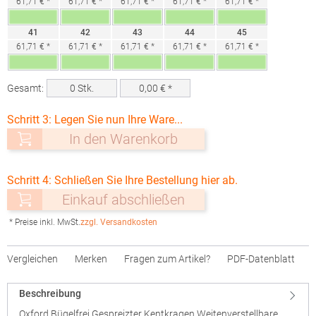
61,71 € *
61,71 € *
61,71 € *
61,71 € *
61,71 € *
41
42
43
44
45
61,71 € *
61,71 € *
61,71 € *
61,71 € *
61,71 € *
Gesamt:
0
Stk.
0,00
€ *
Schritt 3: Legen Sie nun Ihre Ware...
In den Warenkorb
Schritt 4: Schließen Sie Ihre Bestellung hier ab.
Einkauf abschließen
* Preise inkl. MwSt.
zzgl. Versandkosten
Vergleichen
Merken
Fragen zum Artikel?
PDF-Datenblatt
Beschreibung
Oxford Bügelfrei Gespreizter Kentkragen Weitenverstellbare