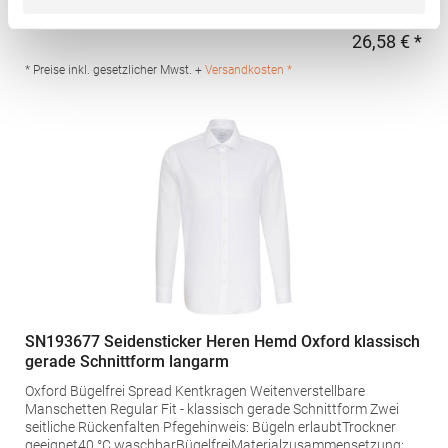
Gewebtes EtikettGrammatur: 135 g/m² (White: 130 g/m²)
Materialzusammensetzung: 70% Baumwolle / 30%
26,58 € *
Regu
PolyesterArtikelname: Men's Oxford-Shirt Boston Long
SleeveAngaben zur Produktsicherheit: Herst.-Nr.:
* Preise inkl. gesetzlicher Mwst. +
Versandkosten *
16000Hersteller: SOLO INVEST 92 Rue Réaumur 75002 Paris
Frankreich E-Mail: sols@soloinvest.com
SN193677 Seidensticker Heren Hemd Oxford klassisch
gerade Schnittform langarm
Oxford Bügelfrei Spread Kentkragen Weitenverstellbare
Manschetten Regular Fit - klassisch gerade Schnittform Zwei
seitliche Rückenfalten Pfegehinweis: Bügeln erlaubtTrockner
geeignet40 °C waschbarBügelfreiMaterialzusammensetzung: