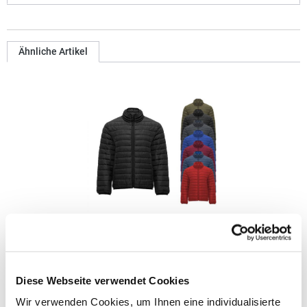
Ähnliche Artikel
RY5094 Roly FINLAND Jacke
Außenseite: 100% Polyester, 300T; Innenseite: 100% Polyester;
Diese Webseite verwendet Cookies
Watte: 100% Polyester Steppjacke mit federleichter und softer
Wattierung gefüttert Durchgehender verdeckter Reißverschluss
Wir verwenden Cookies, um Ihnen eine individualisierte