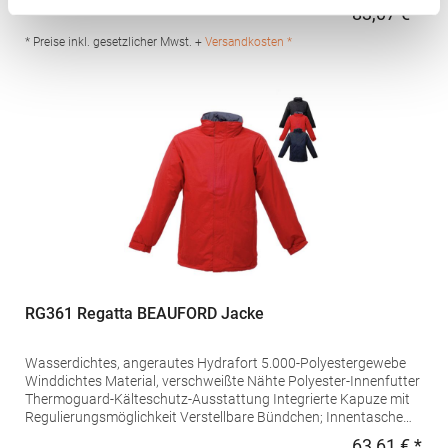
Handbündchen 2 Taschen unten mit Reißverschluss für warme
83,07 € *
Regu
Hände und 2 aufgesetzte Taschen unten Handytaschen Innen-
Sicherheitstasche und Brusttasche mit Reißverschluss
* Preise inkl. gesetzlicher Mwst. +
Versandkosten *
Versteckter Reißverschlusszugang zum Innenfutter für die
nachträgliche VeredelungGrammatur: 200
g/m²Materialzusammensetzung: 100% PolyesterAngaben zur
Produktsicherheit: Herst.-Nr.: TRA203Hersteller: REGATTA
Polska sp 2.0.0 UI Czestochowska 5 32085Modlnica Polen E-
Mail: germansalesadmin@regatta.com
RG361 Regatta BEAUFORD Jacke
Wasserdichtes, angerautes Hydrafort 5.000-Polyestergewebe
Winddichtes Material, verschweißte Nähte Polyester-Innenfutter
Thermoguard-Kälteschutz-Ausstattung Integrierte Kapuze mit
Regulierungsmöglichkeit Verstellbare Bündchen; Innentasche
Zwei tief angesetzte Reißverschluss-Taschen Verstellbarer,
63,61 € *