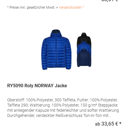
Regu
elastischer Saumschnürzug Verdeckter Reißverschluss-Zugang
zum Innenfutter zur nachträglichen Veredelung Klettverschluss-
* Preise inkl. gesetzlicher Mwst. +
Versandkosten *
WetterleisteGrammatur: 200 g/m²Materialzusammensetzung:
100% PolyesterAngaben zur Produktsicherheit: Herst.-Nr.:
TRA361Hersteller: REGATTA Polska sp 2.0.0 UI Czestochowska
5 32085Modlnica Polen E-Mail:
germansalesadmin@regatta.com
RY5090 Roly NORWAY Jacke
Oberstoff: 100% Polyester, 300 Taffeta; Futter: 100% Polyester,
Taffeta 290; Wattierung: 100% Polyester, 150 g/m² Steppjacke
mit anliegender Kapuze mit federleichter und softer Wattierung
Durchgehender, verdeckter Reißverschluss Ton-in-Ton mit
Kinnschutz Zwei Seitentaschen mit Reißverschluss Elastische
33,65 € *
ab
Regu
und gleichfarbige Stoffeinfassung an Armbündchen, Saum und