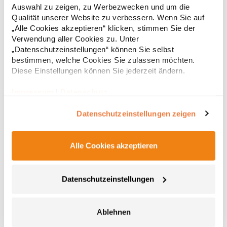
Ton-in-Ton mit Kinnschutz Zwei Seitentaschen mit
Auswahl zu zeigen, zu Werbezwecken und um die
Reißverschluss Elastische und gleichfarbige Stoffeinfassung an
27,51 € *
ab
Qualität unserer Website zu verbessern. Wenn Sie auf
Regu
Kragen, Ärmelbündchen und Saum Innenfutter in Kontrastfarbe
„Alle Cookies akzeptieren“ klicken, stimmen Sie der
Inklusive Tragetasche zum Verstauen der Jacke
* Preise inkl. gesetzlicher Mwst. +
Versandkosten *
Herausreißbares Label Wasser- und Windabweisend
Verwendung aller Cookies zu. Unter
Pfegehinweis: 40 °C waschbarGrammatur: 290
„Datenschutzeinstellungen“ können Sie selbst
g/m²Materialzusammensetzung: 100% PolyesterAngaben zur
bestimmen, welche Cookies Sie zulassen möchten.
Produktsicherheit: Herst.-Nr.: RA5094Hersteller: GORFACTORY
Diese Einstellungen können Sie jederzeit ändern.
S.A Ctra. Santomera / Abanilla Km 8.8 30620 Fortuna (Murcia)
Spanien E-Mail: info@gorfactory.es
Impressum
|
Datenschutz
Datenschutzeinstellungen zeigen
Alle Cookies akzeptieren
RG203 Regatta Herren DARBY III isolierte Jacke
Datenschutzeinstellungen
Wasserdichtes Hydrafort-5000 peached Polyestergewebe
Winddichtes Gewebe Thermo-Guard-Wärmeschutz
Verschweißte Nähte Body-Wärmschutz-Füllung160 g/m²
Ablehnen
Versteckte Kapuze mit Verstellmöglichkeit Verstellbare