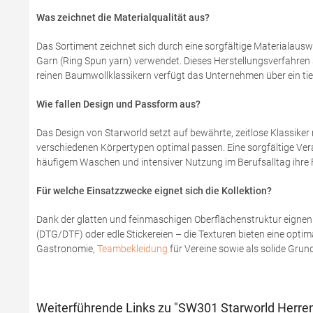
Was zeichnet die Materialqualität aus?
Das Sortiment zeichnet sich durch eine sorgfältige Materialau
Garn (Ring Spun yarn) verwendet. Dieses Herstellungsverfahren s
reinen Baumwollklassikern verfügt das Unternehmen über ein tie
Wie fallen Design und Passform aus?
Das Design von Starworld setzt auf bewährte, zeitlose Klassiker 
verschiedenen Körpertypen optimal passen. Eine sorgfältige Vera
häufigem Waschen und intensiver Nutzung im Berufsalltag ihre 
Für welche Einsatzzwecke eignet sich die Kollektion?
Dank der glatten und feinmaschigen Oberflächenstruktur eignen s
(DTG/DTF) oder edle Stickereien – die Texturen bieten eine opti
Gastronomie,
Teambekleidung
für Vereine sowie als solide Gru
Weiterführende Links zu "SW301 Starworld Herren 