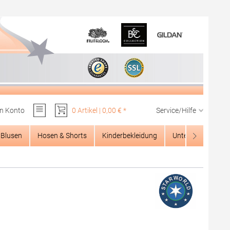
n Konto
0 Artikel | 0,00 € *
Service/Hilfe
Du hast 0 Produkte auf dem Merkzettel
Blusen
Hosen & Shorts
Kinderbekleidung
Unterwäsche