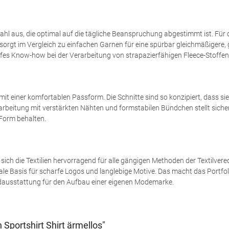
swahl aus, die optimal auf die tägliche Beanspruchung abgestimmt ist. 
orgt im Vergleich zu einfachen Garnen für eine spürbar gleichmäßigere, 
fes Know-how bei der Verarbeitung von strapazierfähigen Fleece-Stoffen 
mit einer komfortablen Passform. Die Schnitte sind so konzipiert, dass s
rbeitung mit verstärkten Nähten und formstabilen Bündchen stellt sicher
Form behalten.
ich die Textilien hervorragend für alle gängigen Methoden der Textilvere
male Basis für scharfe Logos und langlebige Motive. Das macht das Portfol
ndausstattung für den Aufbau einer eigenen Modemarke.
Sportshirt Shirt ärmellos"