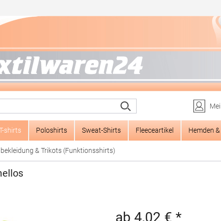
Mei
T-shirts
Poloshirts
Sweat-Shirts
Fleeceartikel
Hemden & 
bekleidung & Trikots (Funktionsshirts)
mellos
ab 4,02 € *