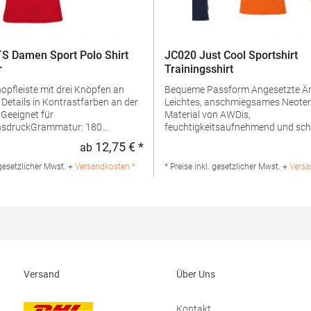
S Damen Sport Polo Shirt
JC020 Just Cool Sportshirt
r
Trainingsshirt
Bequeme Passform Angesetzte Ärmel
er
Leichtes, anschmiegsames Neoter
r
Material von AWDis,
nsdruckGrammatur: 180
feuchtigkeitsaufnehmend und sch
ialzusammensetzung: 100%
trocknend Abgesetztes Nackenband
12,75 € *
ab
:
Regulärer Preis:
tikelname: Women's Sports Polo
Doppelnaht-Detail Abgesetzter
ormerAngaben zur
Rundausschnitt Einfach abnehmbares Label
 gesetzlicher Mwst. +
Versandkosten *
* Preise inkl. gesetzlicher Mwst. +
Versa
rheit: Herst.-Nr.:
ermöglicht Rebranding Glatter
eller: SOLO INVEST 92 Rue
StoffGrammatur: 135
02 Paris Frankreich E-Mail:
g/m²Materialzusammensetzung:
nvest.com
PolyesterAngaben zur
Produktsicherheit: Herst.-Nr.: JC0
Hersteller: Norty B.V., Kingsfordw
1043GR Amsterdam Niederlande E
info@norty.com
Versand
Über Uns
Kontakt