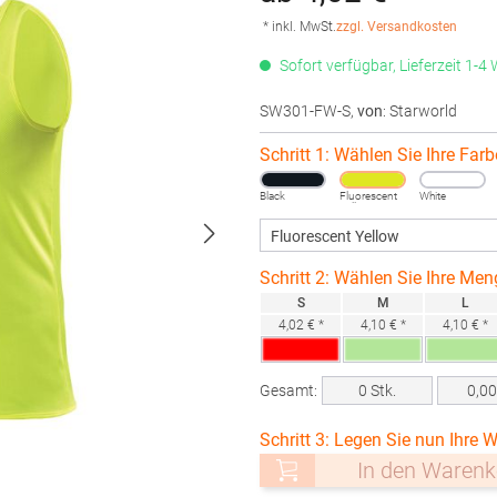
* inkl. MwSt.
zzgl. Versandkosten
Sofort verfügbar, Lieferzeit 1-4
SW301-FW-S
,
von
: Starworld
Schritt 1: Wählen Sie Ihre Farb
Black
Fluorescent
White
Yellow
Schritt 2: Wählen Sie Ihre Men
S
M
L
4,02 € *
4,10 € *
4,10 € *
Gesamt:
0
Stk.
0,0
Schritt 3: Legen Sie nun Ihre W
In den Warenk