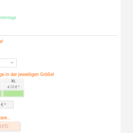
 Werktage
e!
ge in der jeweiligen Größe!
XL
4,10 € *
0
€ *
are...
orb