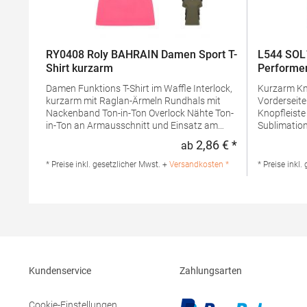
RY0408 Roly BAHRAIN Damen Sport T-
L544 SOL´
Shirt kurzarm
Performe
Damen Funktions T-Shirt im Waffle Interlock,
Kurzarm Knopfleiste mit drei Knöpfen an
kurzarm mit Raglan-Ärmeln Rundhals mit
Vorderseite Details in Kontrastfarben an d
Nackenband Ton-in-Ton Overlock Nähte Ton-
Knopfleiste Geeignet fü
in-Ton an Armausschnitt und Einsatz am
Sublimatio
Arm Control Dry Herausreißbares Label
g/m²Mater
2,86 € *
ab
Regulärer Preis
Funktionsgewebe Pfegehinweis: 30 °C
PolyesterAr
waschbarBügeln
Shirt Perf
* Preise inkl. gesetzlicher Mwst. +
Versandkosten *
* Preise inkl.
erlaubtBügelfreiGrammatur: 135
Produktsiche
g/m²Materialzusammensetzung: 100%
01179Herst
PolyesterAngaben zur
Réaumur 750
Produktsicherheit: Herst.-Nr.: CA0408
sols@soloi
Hersteller: GORFACTORY S.A Ctra.
Santomera / Abanilla Km 8.8 30620 Fortuna
(Murcia) Spanien E-Mail: info@gorfactory.es
Kundenservice
Zahlungsarten
Cookie-Einstellungen