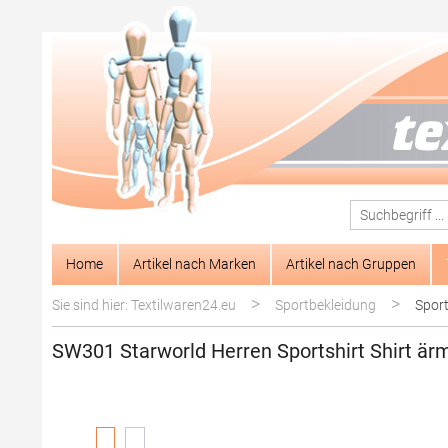
springen
Zur Hauptnavigation springen
Home
Artikel nach Marken
Artikel nach Gruppen
>
>
Sie sind hier: Textilwaren24.eu
Sportbekleidung
Sport
SW301 Starworld Herren Sportshirt Shirt är
Bildergalerie überspringen