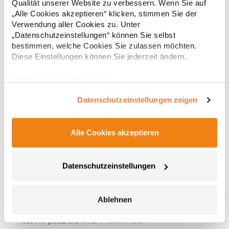
* Preise inkl. gesetzlicher Mwst. +
Versandkosten *
Qualität unserer Website zu verbessern. Wenn Sie auf
„Alle Cookies akzeptieren“ klicken, stimmen Sie der
Verwendung aller Cookies zu. Unter
„Datenschutzeinstellungen“ können Sie selbst
bestimmen, welche Cookies Sie zulassen möchten.
Diese Einstellungen können Sie jederzeit ändern.
Impressum
|
Datenschutz
Datenschutzeinstellungen zeigen
Alle Cookies akzeptieren
TC66 Towel City Geschlossene Slipper
Geschlossener Zehenbereich Waffle-Optik Waschbar bis 40 °C
Datenschutzeinstellungen
Slipper2015Grammatur: 220 g/m²Materialzusammensetzung:
100% PolyesterAngaben zur Produktsicherheit: Herst.-Nr.:
TC066Hersteller: Henbury BV Kingsfordweg 151 1043GR
Ablehnen
Amsterdam Niederlande E-Mail: enquiries@towelcity.co.uk
5,45 € *
Regu
* Preise inkl. gesetzlicher Mwst. +
Versandkosten *