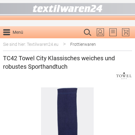
alt springen
Menü
Du hast 0 P
>
Sie sind hier: Textilwaren24.eu
Frottierwaren
TC42 Towel City Klassisches weiches und
robustes Sporthandtuch
Bildergalerie überspringen