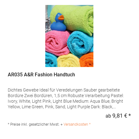
AR035 A&R Fashion Handtuch
Dichtes Gewebe Ideal für Veredelungen Sauber gearbeitete
Bordüre Zwei Bordüren, 1,5 cm Robuste Verarbeitung Pastel:
Ivory, White, Light Pink, Light Blue Medium: Aqua Blue, Bright
Yellow, Lime Green, Pink, Sand, Light Purple Dark: Black,
Chocolate Brown, French Navy, Aubergine, Graphite, Bright
9,81 € *
ab
Regu
Orange, Anthracite Grey, Fire Red, Dark Green, True Blue, Purple
Pastel und Medium Farben bis 60° C, Dark Farben bis 40° C
* Preise inkl. gesetzlicher Mwst. +
Versandkosten *
waschbar Ö...Grammatur: 500 g/m²Materialzusammensetzung:
100% BaumwolleAngaben zur Produktsicherheit: Herst.-Nr.: