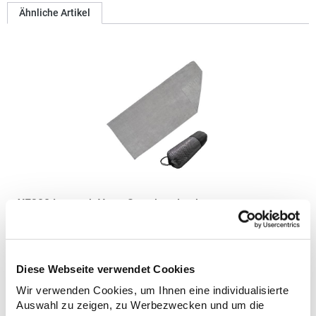
Ähnliche Artikel
XF300 L-merch Yoga-Sporthandtuch
Microfaser/Frottee 300g/m² Unterseite mit Anti-Rutsch-Noppen
Inklusive Netzbeutel in schwarzGrammatur: 300
g/m²Materialzusammensetzung: 88% Polyester / 12%
Diese Webseite verwendet Cookies
PolyamidAngaben zur Produktsicherheit: Herst.-Nr.:
XF300Hersteller: printwear.eu GmbH & Co. KG Rheinlanddamm
Wir verwenden Cookies, um Ihnen eine individualisierte
19,11 € *
Regu
199 44139 Dortmund Deutschland E-Mail: info@printwear.eu
Auswahl zu zeigen, zu Werbezwecken und um die