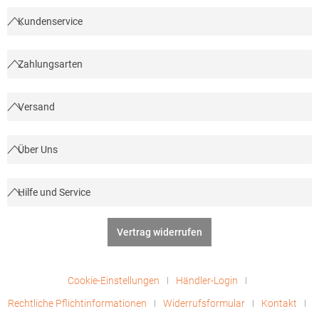
003.50Hersteller: A&R Textil Group Braillestraat 14 2652XV
Berkel und Rodenrijs Niederlande E-Mail: info@artg.nl
Kundenservice
Zahlungsarten
Versand
Über Uns
Hilfe und Service
Vertrag widerrufen
Cookie-Einstellungen
Händler-Login
Rechtliche Pflichtinformationen
Widerrufsformular
Kontakt