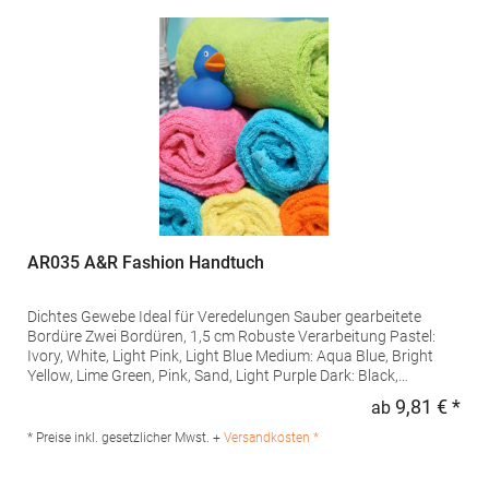
AR035 A&R Fashion Handtuch
Dichtes Gewebe Ideal für Veredelungen Sauber gearbeitete
Bordüre Zwei Bordüren, 1,5 cm Robuste Verarbeitung Pastel:
Ivory, White, Light Pink, Light Blue Medium: Aqua Blue, Bright
Yellow, Lime Green, Pink, Sand, Light Purple Dark: Black,
Chocolate Brown, French Navy, Aubergine, Graphite, Bright
9,81 € *
ab
Regu
Orange, Anthracite Grey, Fire Red, Dark Green, True Blue, Purple
Pastel und Medium Farben bis 60° C, Dark Farben bis 40° C
* Preise inkl. gesetzlicher Mwst. +
Versandkosten *
waschbar Ö...Grammatur: 500 g/m²Materialzusammensetzung:
100% BaumwolleAngaben zur Produktsicherheit: Herst.-Nr.: