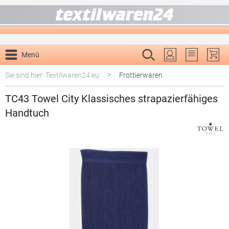
alt springen
Menü
Du hast 0 P
>
Sie sind hier: Textilwaren24.eu
Frottierwaren
TC43 Towel City Klassisches strapazierfähiges
Handtuch
Bildergalerie überspringen