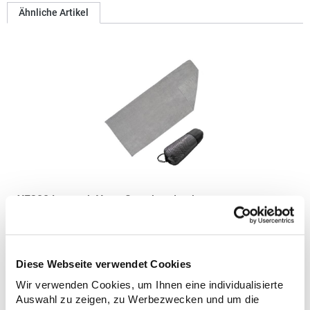
Ähnliche Artikel
XF300 L-merch Yoga-Sporthandtuch
Microfaser/Frottee 300g/m² Unterseite mit Anti-Rutsch-Noppen
Inklusive Netzbeutel in schwarzGrammatur: 300
g/m²Materialzusammensetzung: 88% Polyester / 12%
Diese Webseite verwendet Cookies
PolyamidAngaben zur Produktsicherheit: Herst.-Nr.:
XF300Hersteller: printwear.eu GmbH & Co. KG Rheinlanddamm
Wir verwenden Cookies, um Ihnen eine individualisierte
19,11 € *
Regu
199 44139 Dortmund Deutschland E-Mail: info@printwear.eu
Auswahl zu zeigen, zu Werbezwecken und um die