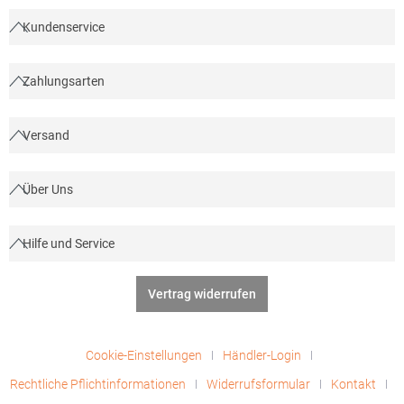
003.50Hersteller: A&R Textil Group Braillestraat 14 2652XV
Berkel und Rodenrijs Niederlande E-Mail: info@artg.nl
Kundenservice
Zahlungsarten
Versand
Über Uns
Hilfe und Service
Vertrag widerrufen
Cookie-Einstellungen
Händler-Login
Rechtliche Pflichtinformationen
Widerrufsformular
Kontakt