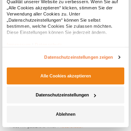
* Preise inkl. gesetzlicher Mwst. +
Versandkosten *
Qualität unserer Website zu verbessern. Wenn Sie auf
„Alle Cookies akzeptieren“ klicken, stimmen Sie der
Verwendung aller Cookies zu. Unter
„Datenschutzeinstellungen“ können Sie selbst
bestimmen, welche Cookies Sie zulassen möchten.
Diese Einstellungen können Sie jederzeit ändern.
Impressum
|
Datenschutz
Datenschutzeinstellungen zeigen
Alle Cookies akzeptieren
TC66 Towel City Geschlossene Slipper
Geschlossener Zehenbereich Waffle-Optik Waschbar bis 40 °C
Datenschutzeinstellungen
Slipper2015Grammatur: 220 g/m²Materialzusammensetzung:
100% PolyesterAngaben zur Produktsicherheit: Herst.-Nr.:
TC066Hersteller: Henbury BV Kingsfordweg 151 1043GR
Ablehnen
Amsterdam Niederlande E-Mail: enquiries@towelcity.co.uk
5,45 € *
Regu
* Preise inkl. gesetzlicher Mwst. +
Versandkosten *