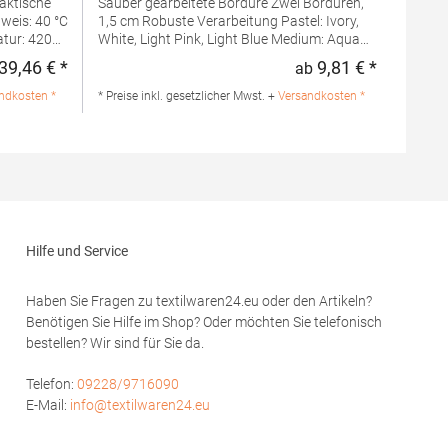
Sauber gearbeitete Bordüre Zwei Bordüren,
1,5 cm Robuste Verarbeitung Pastel: Ivory,
tur: 420
White, Light Pink, Light Blue Medium: Aqua
 100%
Blue, Bright Yellow, Lime Green, Pink, Sand,
39,46 € *
9,81 € *
ab
Regulärer Preis:
Regulärer 
Light Purple Dark: Black, Chocolate Brown,
BH
French Navy, Aubergine, Graphite, Bright
ndkosten *
* Preise inkl. gesetzlicher Mwst. +
Versandkosten *
r Duyvisweg
Orange, Anthracite Grey, Fire Red, Dark
 E-Mail:
Green, True Blue, Purple Pastel und Medium
Farben bis 60° C, Dark Farben bis 40° C
waschbar Ö...Grammatur: 500
g/m²Materialzusammensetzung: 100%
BaumwolleAngaben zur
Produktsicherheit: Herst.-Nr.:
003.50Hersteller: A&R Textil Group
Hilfe und Service
Braillestraat 14 2652XV Berkel und Rodenrijs
Niederlande E-Mail: info@artg.nl
Haben Sie Fragen zu textilwaren24.eu oder den Artikeln?
Benötigen Sie Hilfe im Shop? Oder möchten Sie telefonisch
bestellen? Wir sind für Sie da.
Telefon:
09228/9716090
E-Mail:
info@textilwaren24.eu