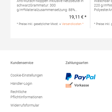
Anti-Rutsch-Noppen Inklusive Netzbeutel in
Waschbar b
schwarzGrammatur: 300
220 g/m²M
g/m²Materialzusammensetzung: 88%
PolyesterA
Polyester / 12% PolyamidAngaben zur
Produktsiche
19,11 € *
Regulärer Preis
Produktsicherheit: Herst.-Nr.:
TC066Herst
XF300Hersteller: printwear.eu GmbH & Co.
151 1043GR
* Preise inkl. gesetzlicher Mwst. +
Versandkosten *
* Preise inkl.
KG Rheinlanddamm 199 44139 Dortmund
enquiries@t
Deutschland E-Mail: info@printwear.eu
Kundenservice
Zahlungsarten
Cookie-Einstellungen
Händler-Login
Rechtliche
Pflichtinformationen
Widerrufsformular