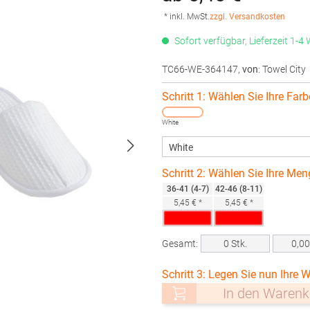
* inkl. MwSt.
zzgl. Versandkosten
Sofort verfügbar, Lieferzeit 1-4
TC66-WE-364147
,
von
: Towel City
Schritt 1: Wählen Sie Ihre Farb
White
Schritt 2: Wählen Sie Ihre Men
36-41 (4-7)
42-46 (8-11)
5,45 € *
5,45 € *
Gesamt:
0
Stk.
0,0
Schritt 3: Legen Sie nun Ihre W
In den Warenk