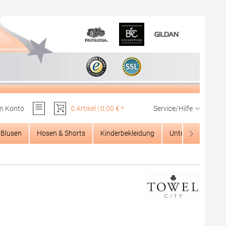
n Konto
0 Artikel | 0,00 € *
Service/Hilfe
Du hast 0 Produkte auf dem Merkzettel
Blusen
Hosen & Shorts
Kinderbekleidung
Unterwäsche