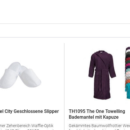
l City Geschlossene Slipper
TH1095 The One Towelling
Bademantel mit Kapuze
ehenbereich Waffle-Optik
Gekämmtes Baumwollfrottier Weich und