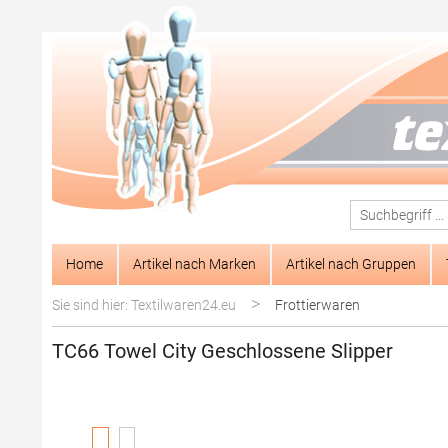
springen
Zur Hauptnavigation springen
Home
Artikel nach Marken
Artikel nach Gruppen
>
Sie sind hier: Textilwaren24.eu
Frottierwaren
TC66 Towel City Geschlossene Slipper
Bildergalerie überspringen