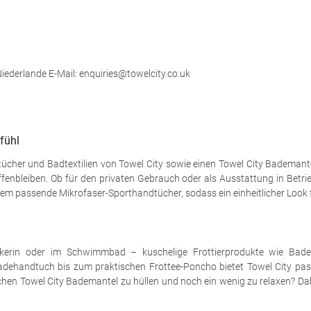
derlande E-Mail: enquiries@towelcity.co.uk
fühl
cher und Badtextilien von Towel City sowie einen Towel City Bademante
nbleiben. Ob für den privaten Gebrauch oder als Ausstattung in Betr
udem passende Mikrofaser-Sporthandtücher, sodass ein einheitlicher Look 
kerin oder im Schwimmbad – kuschelige Frottierprodukte wie Bade
ehandtuch bis zum praktischen Frottee-Poncho bietet Towel City pas
ichen Towel City Bademantel zu hüllen und noch ein wenig zu relaxen? D