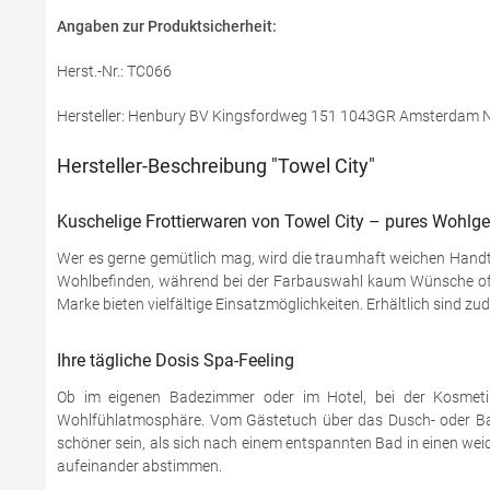
Angaben zur Produktsicherheit:
Herst.-Nr.: TC066
Hersteller: Henbury BV Kingsfordweg 151 1043GR Amsterdam Nie
Hersteller-Beschreibung "Towel City"
Kuschelige Frottierwaren von Towel City – pures Wohlge
Wer es gerne gemütlich mag, wird die traumhaft weichen Handtü
Wohlbefinden, während bei der Farbauswahl kaum Wünsche offe
Marke bieten vielfältige Einsatzmöglichkeiten. Erhältlich sind z
Ihre tägliche Dosis Spa-Feeling
Ob im eigenen Badezimmer oder im Hotel, bei der Kosmeti
Wohlfühlatmosphäre. Vom Gästetuch über das Dusch- oder Bad
schöner sein, als sich nach einem entspannten Bad in einen we
aufeinander abstimmen.