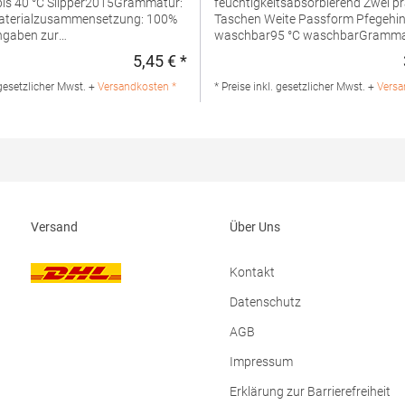
is 40 °C Slipper2015Grammatur:
feuchtigkeitsabsorbierend Zwei praktische
aterialzusammensetzung: 100%
Taschen Weite Passform Pfegehinweis: 40 °C
ngaben zur
waschbar95 °C waschbarGramma
rheit: Herst.-Nr.:
g/m²Materialzusammensetzung:
5,45 € *
:
Regulärer Preis:
eller: Henbury BV Kingsfordweg
BaumwolleAngaben zur
 Amsterdam Niederlande E-Mail:
Produktsicherheit: Herst.-Nr.: T1-
 gesetzlicher Mwst. +
Versandkosten *
* Preise inkl. gesetzlicher Mwst. +
Versa
owelcity.co.uk
Hersteller: BQS Textiles BV Donke
56 3316BM Dordrecht Niederlande
info@bqstextiles.com
Versand
Über Uns
Kontakt
Datenschutz
AGB
Impressum
Erklärung zur Barrierefreiheit