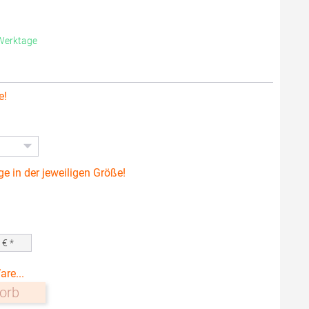
 Werktage
e!
ge in der jeweiligen Größe!
0
€ *
are...
orb