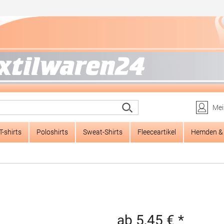
Mei
T-shirts
Poloshirts
Sweat-Shirts
Fleeceartikel
Hemden & 
ab 5,45 € *