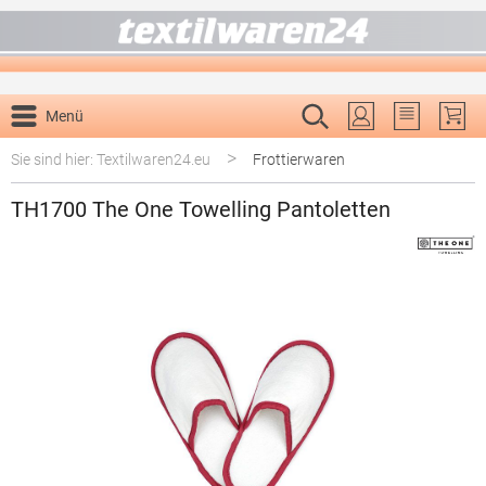
alt springen
Menü
Du hast 0 P
>
Sie sind hier: Textilwaren24.eu
Frottierwaren
TH1700 The One Towelling Pantoletten
Bildergalerie überspringen