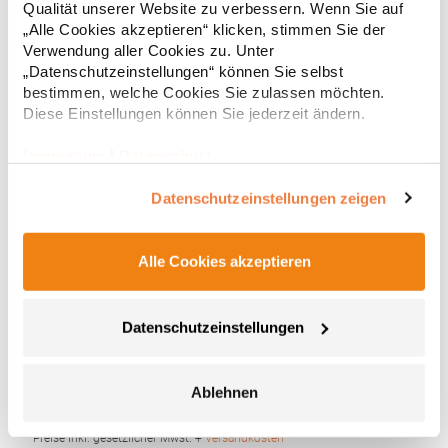
* Preise inkl. gesetzlicher Mwst. +
Versandkosten *
Qualität unserer Website zu verbessern. Wenn Sie auf
„Alle Cookies akzeptieren“ klicken, stimmen Sie der
Verwendung aller Cookies zu. Unter
„Datenschutzeinstellungen“ können Sie selbst
bestimmen, welche Cookies Sie zulassen möchten.
Diese Einstellungen können Sie jederzeit ändern.
Impressum
|
Datenschutz
Datenschutzeinstellungen zeigen
Alle Cookies akzeptieren
TC66 Towel City Geschlossene Slipper
Datenschutzeinstellungen
Geschlossener Zehenbereich Waffle-Optik Waschbar bis 40 °C
Slipper2015Grammatur: 220 g/m²Materialzusammensetzung:
100% PolyesterAngaben zur Produktsicherheit: Herst.-Nr.:
TC066Hersteller: Henbury BV Kingsfordweg 151 1043GR
Ablehnen
Amsterdam Niederlande E-Mail: enquiries@towelcity.co.uk
5,45 € *
Regu
* Preise inkl. gesetzlicher Mwst. +
Versandkosten *