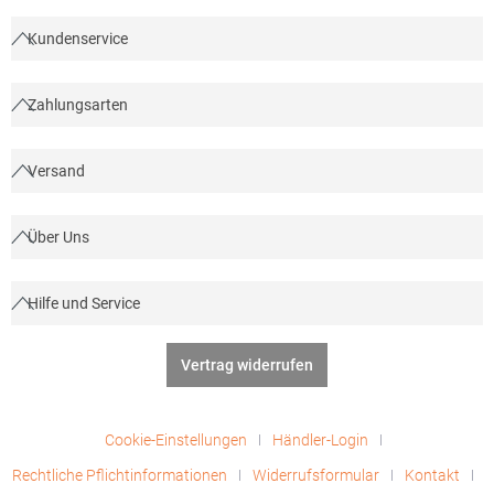
003.50Hersteller: A&R Textil Group Braillestraat 14 2652XV
Berkel und Rodenrijs Niederlande E-Mail: info@artg.nl
Kundenservice
Zahlungsarten
Versand
Über Uns
Hilfe und Service
Vertrag widerrufen
Cookie-Einstellungen
Händler-Login
Rechtliche Pflichtinformationen
Widerrufsformular
Kontakt