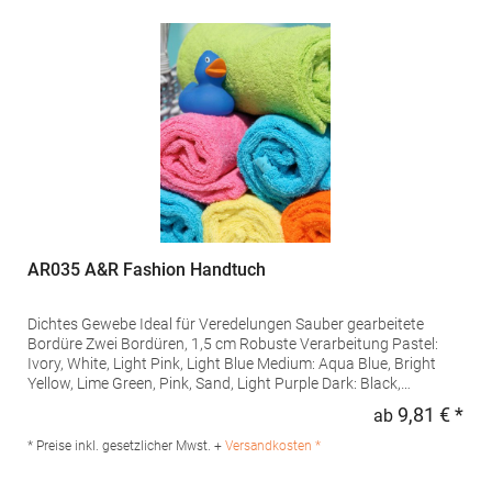
AR035 A&R Fashion Handtuch
Dichtes Gewebe Ideal für Veredelungen Sauber gearbeitete
Bordüre Zwei Bordüren, 1,5 cm Robuste Verarbeitung Pastel:
Ivory, White, Light Pink, Light Blue Medium: Aqua Blue, Bright
Yellow, Lime Green, Pink, Sand, Light Purple Dark: Black,
Chocolate Brown, French Navy, Aubergine, Graphite, Bright
9,81 € *
ab
Regu
Orange, Anthracite Grey, Fire Red, Dark Green, True Blue, Purple
Pastel und Medium Farben bis 60° C, Dark Farben bis 40° C
* Preise inkl. gesetzlicher Mwst. +
Versandkosten *
waschbar Ö...Grammatur: 500 g/m²Materialzusammensetzung:
100% BaumwolleAngaben zur Produktsicherheit: Herst.-Nr.: