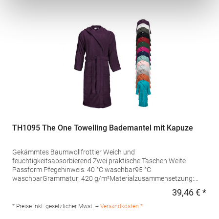
TH1095 The One Towelling Bademantel mit Kapuze
Gekämmtes Baumwollfrottier Weich und
feuchtigkeitsabsorbierend Zwei praktische Taschen Weite
Passform Pfegehinweis: 40 °C waschbar95 °C
waschbarGrammatur: 420 g/m²Materialzusammensetzung:
100% BaumwolleAngaben zur Produktsicherheit: Herst.-Nr.: T1-
39,46 € *
Regu
BH Hersteller: BQS Textiles BV Donker Duyvisweg 56 3316BM
Dordrecht Niederlande E-Mail: info@bqstextiles.com
* Preise inkl. gesetzlicher Mwst. +
Versandkosten *