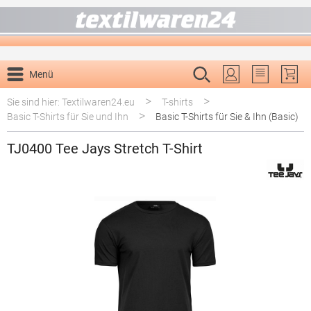
alt springen
Menü
Du hast 0 P
>
>
Sie sind hier: Textilwaren24.eu
T-shirts
>
Basic T-Shirts für Sie und Ihn
Basic T-Shirts für Sie & Ihn (Basic)
TJ0400 Tee Jays Stretch T-Shirt
Bildergalerie überspringen