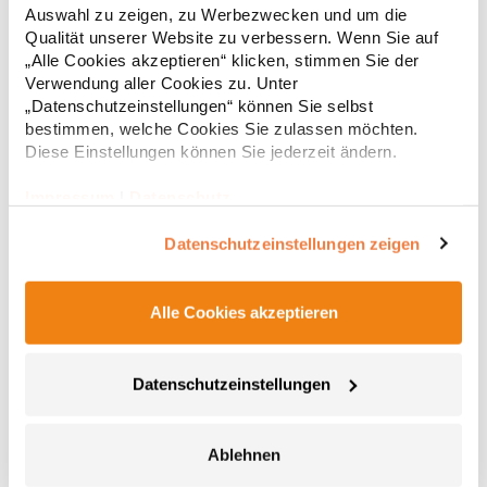
g/m² (White: 170 g/m²)Materialzusammensetzung: 100%
Auswahl zu zeigen, zu Werbezwecken und um die
Baumwolle (Heather Grey: 85% Baumwolle / 15%
6,83 € *
ab
Qualität unserer Website zu verbessern. Wenn Sie auf
Regu
Viskose)Angaben zur Produktsicherheit: Herst.-Nr.:
„Alle Cookies akzeptieren“ klicken, stimmen Sie der
CA6690Hersteller: GORFACTORY S.A Ctra. Santomera / Abanilla
* Preise inkl. gesetzlicher Mwst. +
Versandkosten *
Km 8.8 30620 Fortuna (Murcia) Spanien E-Mail:
Verwendung aller Cookies zu. Unter
info@gorfactory.es
„Datenschutzeinstellungen“ können Sie selbst
bestimmen, welche Cookies Sie zulassen möchten.
Diese Einstellungen können Sie jederzeit ändern.
Impressum
|
Datenschutz
Datenschutzeinstellungen zeigen
Alle Cookies akzeptieren
NX6010 Next Level Apparel Herren Tri-Blend T-Shirt
Datenschutzeinstellungen
Triblend-Jersey 50% Polyester / 25% gekämmte, ringgesponnene
Baumwolle / 25% Viskose Rundhalsausschnitt Eingesetzter
Feinripp-Kragen aus Triblend-Gewebe Satin-EtikettGrammatur:
Ablehnen
145 g/m²Materialzusammensetzung: 50% Polyester / 25%