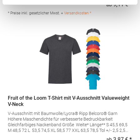
Baumwolle / 25% ViskoseAngaben zur Produktsicherheit: Herst.-
9,11 € *
ab
Regu
Nr.: N6010Hersteller: YS Garments Inc. Dba Next Level Apparel
imported for Europe by Stedman GmbH Charlottenburger Allee
* Preise inkl. gesetzlicher Mwst. +
Versandkosten *
27-29 52068 Aachen Deutschland E-Mail: info@stedman.eu
Fruit of the Loom T-Shirt mit V-Ausschnitt Valueweight
V-Neck
V-Ausschnitt mit Baumwolle/Lycra® Ripp Belcoro® Garn
Höhere Maschendichte für verbesserte Bedruckbarkeit
Gleichfarbiges Nackenband Größe Weite* Länge** S 45,5 69,5
M 48,5 72 L 53,5 74,5 XL 58,5 77 XXL 63,5 78,5 Tol +/- 2,5 2,5
*Maßeinheit 1cm unterhalb der Armöffnung, quer entlang
3,87 € *
ab