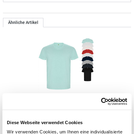
Ähnliche Artikel
RY6690 Roly Eco GOLDEN Bio T-Shirt
Gekämmte Bio-Baumwolle Kurzarm 2-lagiger Rundhalskragen
Diese Webseite verwendet Cookies
mit verstärktem und durchgehendem Schulterband Rundstrick
Pfegehinweis: 40 °C waschbarBügeln erlaubtGrammatur: 160
Wir verwenden Cookies, um Ihnen eine individualisierte