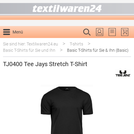
alt springen
Menü
Du hast 0 P
>
>
Sie sind hier: Textilwaren24.eu
T-shirts
>
Basic T-Shirts für Sie und Ihn
Basic T-Shirts für Sie & Ihn (Basic)
TJ0400 Tee Jays Stretch T-Shirt
Bildergalerie überspringen