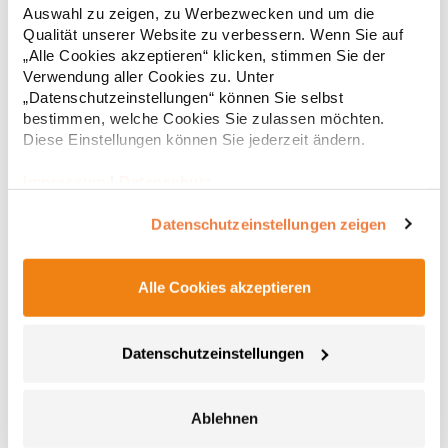
g/m² (White: 170 g/m²)Materialzusammensetzung: 100%
Auswahl zu zeigen, zu Werbezwecken und um die
Baumwolle (Heather Grey: 85% Baumwolle / 15%
6,83 € *
ab
Qualität unserer Website zu verbessern. Wenn Sie auf
Regu
Viskose)Angaben zur Produktsicherheit: Herst.-Nr.:
„Alle Cookies akzeptieren“ klicken, stimmen Sie der
CA6690Hersteller: GORFACTORY S.A Ctra. Santomera / Abanilla
* Preise inkl. gesetzlicher Mwst. +
Versandkosten *
Km 8.8 30620 Fortuna (Murcia) Spanien E-Mail:
Verwendung aller Cookies zu. Unter
info@gorfactory.es
„Datenschutzeinstellungen“ können Sie selbst
bestimmen, welche Cookies Sie zulassen möchten.
Diese Einstellungen können Sie jederzeit ändern.
Impressum
|
Datenschutz
Datenschutzeinstellungen zeigen
Alle Cookies akzeptieren
NX6010 Next Level Apparel Herren Tri-Blend T-Shirt
Datenschutzeinstellungen
Triblend-Jersey 50% Polyester / 25% gekämmte, ringgesponnene
Baumwolle / 25% Viskose Rundhalsausschnitt Eingesetzter
Feinripp-Kragen aus Triblend-Gewebe Satin-EtikettGrammatur:
Ablehnen
145 g/m²Materialzusammensetzung: 50% Polyester / 25%