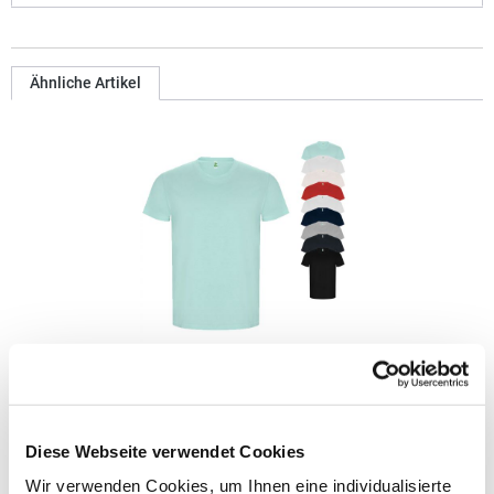
Ähnliche Artikel
RY6690 Roly Eco GOLDEN Bio T-Shirt
Gekämmte Bio-Baumwolle Kurzarm 2-lagiger Rundhalskragen
Diese Webseite verwendet Cookies
mit verstärktem und durchgehendem Schulterband Rundstrick
Pfegehinweis: 40 °C waschbarBügeln erlaubtGrammatur: 160
Wir verwenden Cookies, um Ihnen eine individualisierte