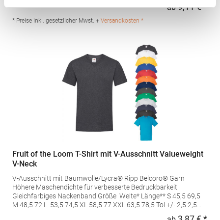
Baumwolle / 25% ViskoseAngaben zur Produktsicherheit: Herst.-
9,11 € *
ab
Regu
Nr.: N6010Hersteller: YS Garments Inc. Dba Next Level Apparel
imported for Europe by Stedman GmbH Charlottenburger Allee
* Preise inkl. gesetzlicher Mwst. +
Versandkosten *
27-29 52068 Aachen Deutschland E-Mail: info@stedman.eu
Fruit of the Loom T-Shirt mit V-Ausschnitt Valueweight
V-Neck
V-Ausschnitt mit Baumwolle/Lycra® Ripp Belcoro® Garn
Höhere Maschendichte für verbesserte Bedruckbarkeit
Gleichfarbiges Nackenband Größe Weite* Länge** S 45,5 69,5
M 48,5 72 L 53,5 74,5 XL 58,5 77 XXL 63,5 78,5 Tol +/- 2,5 2,5
*Maßeinheit 1cm unterhalb der Armöffnung, quer entlang
3,87 € *
ab