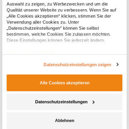
g/m² (White: 170 g/m²)Materialzusammensetzung: 100%
Auswahl zu zeigen, zu Werbezwecken und um die
Baumwolle (Heather Grey: 85% Baumwolle / 15%
6,83 € *
ab
Qualität unserer Website zu verbessern. Wenn Sie auf
Regu
Viskose)Angaben zur Produktsicherheit: Herst.-Nr.:
„Alle Cookies akzeptieren“ klicken, stimmen Sie der
CA6690Hersteller: GORFACTORY S.A Ctra. Santomera / Abanilla
* Preise inkl. gesetzlicher Mwst. +
Versandkosten *
Km 8.8 30620 Fortuna (Murcia) Spanien E-Mail:
Verwendung aller Cookies zu. Unter
info@gorfactory.es
„Datenschutzeinstellungen“ können Sie selbst
bestimmen, welche Cookies Sie zulassen möchten.
Diese Einstellungen können Sie jederzeit ändern.
Impressum
|
Datenschutz
Datenschutzeinstellungen zeigen
Alle Cookies akzeptieren
NX6010 Next Level Apparel Herren Tri-Blend T-Shirt
Datenschutzeinstellungen
Triblend-Jersey 50% Polyester / 25% gekämmte, ringgesponnene
Baumwolle / 25% Viskose Rundhalsausschnitt Eingesetzter
Feinripp-Kragen aus Triblend-Gewebe Satin-EtikettGrammatur:
Ablehnen
145 g/m²Materialzusammensetzung: 50% Polyester / 25%