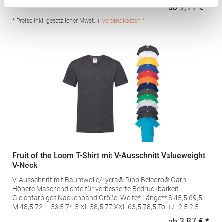
Baumwolle / 25% ViskoseAngaben zur Produktsicherheit: Herst.-
9,11 € *
ab
Regu
Nr.: N6010Hersteller: YS Garments Inc. Dba Next Level Apparel
imported for Europe by Stedman GmbH Charlottenburger Allee
* Preise inkl. gesetzlicher Mwst. +
Versandkosten *
27-29 52068 Aachen Deutschland E-Mail: info@stedman.eu
Fruit of the Loom T-Shirt mit V-Ausschnitt Valueweight
V-Neck
V-Ausschnitt mit Baumwolle/Lycra® Ripp Belcoro® Garn
Höhere Maschendichte für verbesserte Bedruckbarkeit
Gleichfarbiges Nackenband Größe Weite* Länge** S 45,5 69,5
M 48,5 72 L 53,5 74,5 XL 58,5 77 XXL 63,5 78,5 Tol +/- 2,5 2,5
*Maßeinheit 1cm unterhalb der Armöffnung, quer entlang
3,87 € *
ab