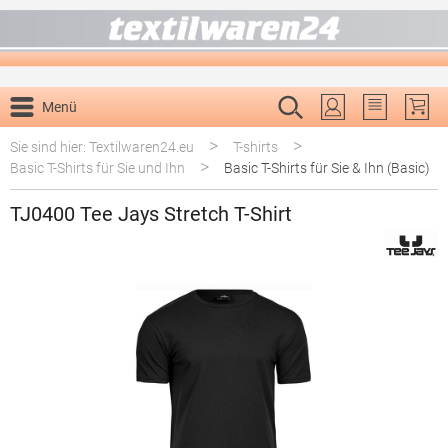
alt springen
Menü
Du hast 0 P
>
>
Sie sind hier: Textilwaren24.eu
T-shirts
>
Basic T-Shirts für Sie und Ihn
Basic T-Shirts für Sie & Ihn (Basic)
TJ0400 Tee Jays Stretch T-Shirt
Bildergalerie überspringen