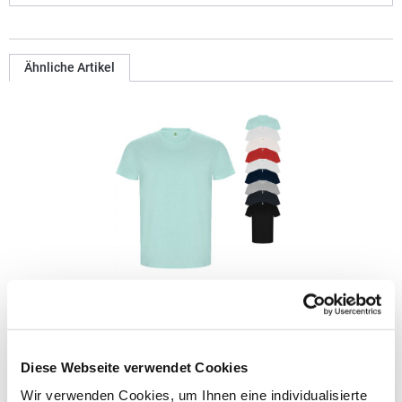
Ähnliche Artikel
RY6690 Roly Eco GOLDEN Bio T-Shirt
Gekämmte Bio-Baumwolle Kurzarm 2-lagiger Rundhalskragen
Diese Webseite verwendet Cookies
mit verstärktem und durchgehendem Schulterband Rundstrick
Pfegehinweis: 40 °C waschbarBügeln erlaubtGrammatur: 160
Wir verwenden Cookies, um Ihnen eine individualisierte