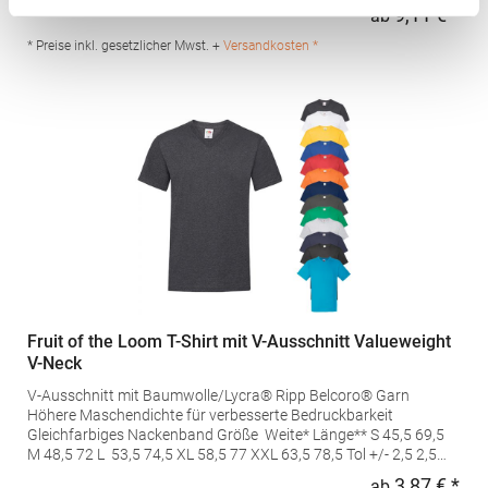
Baumwolle / 25% ViskoseAngaben zur Produktsicherheit: Herst.-
9,11 € *
ab
Regu
Nr.: N6010Hersteller: YS Garments Inc. Dba Next Level Apparel
imported for Europe by Stedman GmbH Charlottenburger Allee
* Preise inkl. gesetzlicher Mwst. +
Versandkosten *
27-29 52068 Aachen Deutschland E-Mail: info@stedman.eu
Fruit of the Loom T-Shirt mit V-Ausschnitt Valueweight
V-Neck
V-Ausschnitt mit Baumwolle/Lycra® Ripp Belcoro® Garn
Höhere Maschendichte für verbesserte Bedruckbarkeit
Gleichfarbiges Nackenband Größe Weite* Länge** S 45,5 69,5
M 48,5 72 L 53,5 74,5 XL 58,5 77 XXL 63,5 78,5 Tol +/- 2,5 2,5
*Maßeinheit 1cm unterhalb der Armöffnung, quer entlang
3,87 € *
ab