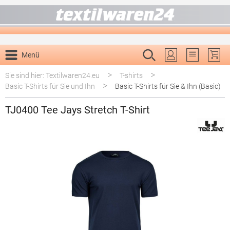
alt springen
Menü
Du hast 0 P
>
>
Sie sind hier: Textilwaren24.eu
T-shirts
>
Basic T-Shirts für Sie und Ihn
Basic T-Shirts für Sie & Ihn (Basic)
TJ0400 Tee Jays Stretch T-Shirt
Bildergalerie überspringen