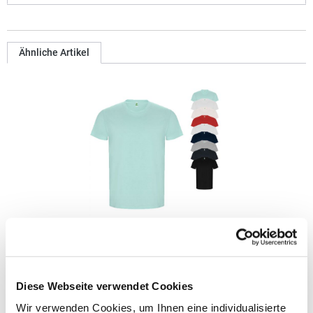
Ähnliche Artikel
RY6690 Roly Eco GOLDEN Bio T-Shirt
Gekämmte Bio-Baumwolle Kurzarm 2-lagiger Rundhalskragen
Diese Webseite verwendet Cookies
mit verstärktem und durchgehendem Schulterband Rundstrick
Pfegehinweis: 40 °C waschbarBügeln erlaubtGrammatur: 160
Wir verwenden Cookies, um Ihnen eine individualisierte