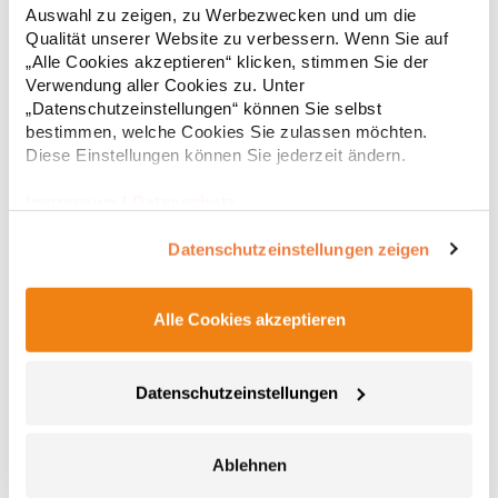
g/m² (White: 170 g/m²)Materialzusammensetzung: 100%
Auswahl zu zeigen, zu Werbezwecken und um die
Baumwolle (Heather Grey: 85% Baumwolle / 15%
6,83 € *
ab
Qualität unserer Website zu verbessern. Wenn Sie auf
Regu
Viskose)Angaben zur Produktsicherheit: Herst.-Nr.:
„Alle Cookies akzeptieren“ klicken, stimmen Sie der
CA6690Hersteller: GORFACTORY S.A Ctra. Santomera / Abanilla
* Preise inkl. gesetzlicher Mwst. +
Versandkosten *
Km 8.8 30620 Fortuna (Murcia) Spanien E-Mail:
Verwendung aller Cookies zu. Unter
info@gorfactory.es
„Datenschutzeinstellungen“ können Sie selbst
bestimmen, welche Cookies Sie zulassen möchten.
Diese Einstellungen können Sie jederzeit ändern.
Impressum
|
Datenschutz
Datenschutzeinstellungen zeigen
Alle Cookies akzeptieren
NX6010 Next Level Apparel Herren Tri-Blend T-Shirt
Datenschutzeinstellungen
Triblend-Jersey 50% Polyester / 25% gekämmte, ringgesponnene
Baumwolle / 25% Viskose Rundhalsausschnitt Eingesetzter
Feinripp-Kragen aus Triblend-Gewebe Satin-EtikettGrammatur:
Ablehnen
145 g/m²Materialzusammensetzung: 50% Polyester / 25%