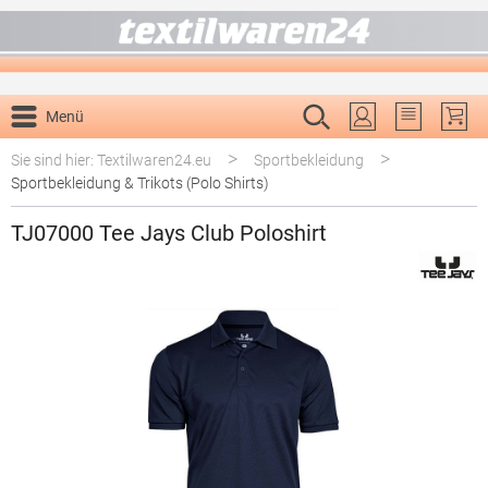
alt springen
Menü
Du hast 0 P
>
>
Sie sind hier: Textilwaren24.eu
Sportbekleidung
Sportbekleidung & Trikots (Polo Shirts)
TJ07000 Tee Jays Club Poloshirt
Bildergalerie überspringen