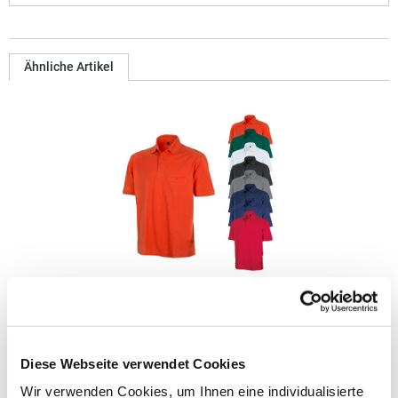
Ähnliche Artikel
RT312 Result WORK-GUARD Apex Poloshirt Kurzarm
Strapazierfähiges Polohemd aus Mischgewebe Overlock-Nähte
Diese Webseite verwendet Cookies
mit Polyfilm für Formstabilität Flachstrick-Kragen und
Ärmelbündchen in Rippstrick Doppelnähte an Schultern
Wir verwenden Cookies, um Ihnen eine individualisierte