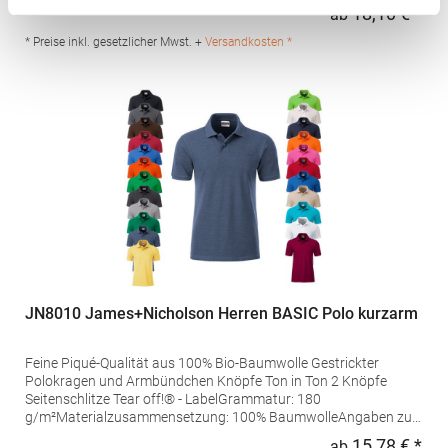
Produktsicherheit: Herst.-Nr.: H475Hersteller: Henbury BV
18,10 € *
ab
Regu
Kingsfordweg 151 1043GR Amsterdam Niederlande E-Mail:
marketing@henbury.com
* Preise inkl. gesetzlicher Mwst. +
Versandkosten *
JN8010 James+Nicholson Herren BASIC Polo kurzarm
Feine Piqué-Qualität aus 100% Bio-Baumwolle Gestrickter
Polokragen und Armbündchen Knöpfe Ton in Ton 2 Knöpfe
Seitenschlitze Tear off!® - LabelGrammatur: 180
g/m²Materialzusammensetzung: 100% BaumwolleAngaben zur
Produktsicherheit: Herst.-Nr.: JN8010Hersteller: Gustav Daiber
15,78 € *
ab