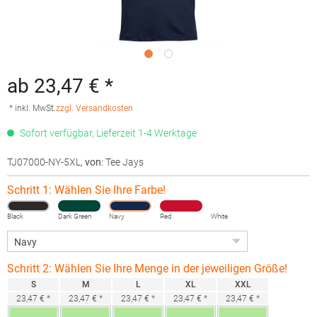
ab 23,47 € *
* inkl. MwSt.
zzgl. Versandkosten
Sofort verfügbar, Lieferzeit 1-4 Werktage
TJ07000-NY-5XL
,
von
: Tee Jays
Schritt 1: Wählen Sie Ihre Farbe!
Black
Dark Green
Navy
Red
White
Schritt 2: Wählen Sie Ihre Menge in der jeweiligen Größe!
S
M
L
XL
XXL
23,47 € *
23,47 € *
23,47 € *
23,47 € *
23,47 € *