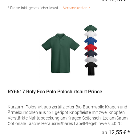
Regu
GmbH Vor dem Weißen Stein 25-31 72461 Albstadt Deutschland
E-Mail: info@daiber.de
* Preise inkl. gesetzlicher Mwst. +
Versandkosten *
RY6617 Roly Eco Polo Poloshirtshirt Prince
Kurzarm-Poloshirt aus zertifizierter Bio-Baumwolle Kragen und
Ärmelbündchen aus 1x1 gerippt Knopfleiste mit zwei Knöpfen
Verstärkte Nahtabdeckung am Kragen Seitenschlitze am Saum
Optionale Tasche Herausreißbares LabelPfegehinweis: 40 °C
waschbarBügeln erlaubtGrammatur: 210
12,55 € *
ab
Regu
g/m²Materialzusammensetzung: 100% Baumwolle (Heather