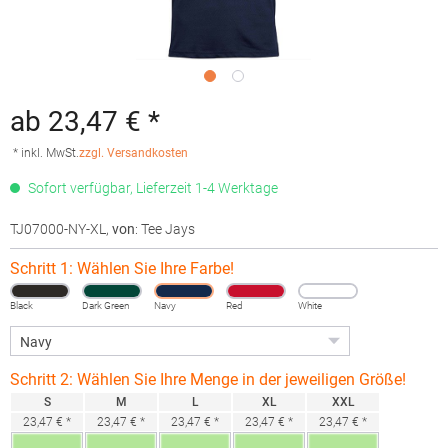
ab 23,47 € *
* inkl. MwSt.
zzgl. Versandkosten
Sofort verfügbar, Lieferzeit 1-4 Werktage
TJ07000-NY-XL
,
von
: Tee Jays
Schritt 1: Wählen Sie Ihre Farbe!
Black
Dark Green
Navy
Red
White
Schritt 2: Wählen Sie Ihre Menge in der jeweiligen Größe!
S
M
L
XL
XXL
23,47 € *
23,47 € *
23,47 € *
23,47 € *
23,47 € *