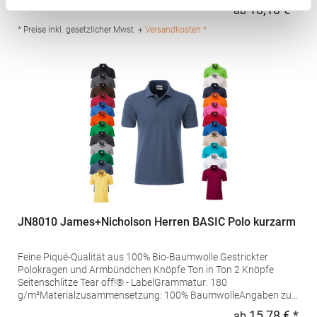
Produktsicherheit: Herst.-Nr.: H475Hersteller: Henbury BV
18,10 € *
ab
Regu
Kingsfordweg 151 1043GR Amsterdam Niederlande E-Mail:
marketing@henbury.com
* Preise inkl. gesetzlicher Mwst. +
Versandkosten *
JN8010 James+Nicholson Herren BASIC Polo kurzarm
Feine Piqué-Qualität aus 100% Bio-Baumwolle Gestrickter
Polokragen und Armbündchen Knöpfe Ton in Ton 2 Knöpfe
Seitenschlitze Tear off!® - LabelGrammatur: 180
g/m²Materialzusammensetzung: 100% BaumwolleAngaben zur
Produktsicherheit: Herst.-Nr.: JN8010Hersteller: Gustav Daiber
15,78 € *
ab