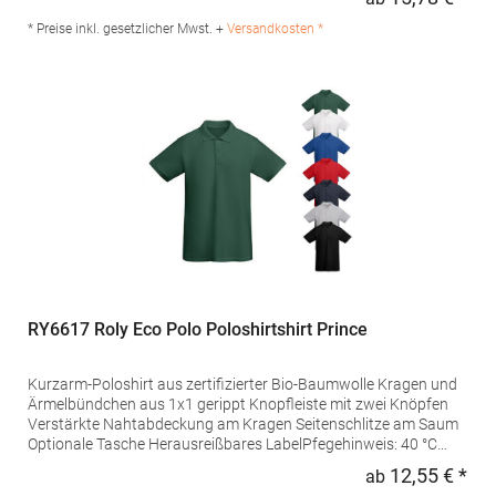
Regu
GmbH Vor dem Weißen Stein 25-31 72461 Albstadt Deutschland
E-Mail: info@daiber.de
* Preise inkl. gesetzlicher Mwst. +
Versandkosten *
RY6617 Roly Eco Polo Poloshirtshirt Prince
Kurzarm-Poloshirt aus zertifizierter Bio-Baumwolle Kragen und
Ärmelbündchen aus 1x1 gerippt Knopfleiste mit zwei Knöpfen
Verstärkte Nahtabdeckung am Kragen Seitenschlitze am Saum
Optionale Tasche Herausreißbares LabelPfegehinweis: 40 °C
waschbarBügeln erlaubtGrammatur: 210
12,55 € *
ab
Regu
g/m²Materialzusammensetzung: 100% Baumwolle (Heather