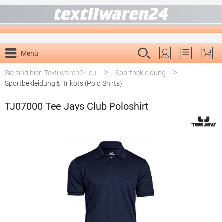
alt springen
Menü
Du hast 0 P
>
>
Sie sind hier: Textilwaren24.eu
Sportbekleidung
Sportbekleidung & Trikots (Polo Shirts)
TJ07000 Tee Jays Club Poloshirt
Bildergalerie überspringen