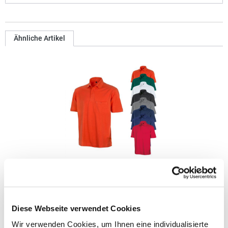
Ähnliche Artikel
RT312 Result WORK-GUARD Apex Poloshirt Kurzarm
Strapazierfähiges Polohemd aus Mischgewebe Overlock-Nähte
Diese Webseite verwendet Cookies
mit Polyfilm für Formstabilität Flachstrick-Kragen und
Ärmelbündchen in Rippstrick Doppelnähte an Schultern
Wir verwenden Cookies, um Ihnen eine individualisierte