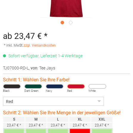
ab 23,47 € *
* inkl. MwSt.
zzgl. Versandkosten
Sofort verfügbar, Lieferzeit 1-4 Werktage
TJ07000-RD-L
,
von
: Tee Jays
Schritt 1: Wählen Sie Ihre Farbe!
Black
Dark Green
Navy
Red
White
Schritt 2: Wählen Sie Ihre Menge in der jeweiligen Größe!
S
M
L
XL
XXL
23,47 € *
23,47 € *
23,47 € *
23,47 € *
23,47 € *