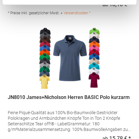
Produktsicherheit: Herst.-Nr.: H475Hersteller: Henbury BV
18,10 € *
ab
Regu
Kingsfordweg 151 1043GR Amsterdam Niederlande E-Mail:
marketing@henbury.com
* Preise inkl. gesetzlicher Mwst. +
Versandkosten *
JN8010 James+Nicholson Herren BASIC Polo kurzarm
Feine Piqué-Qualität aus 100% Bio-Baumwolle Gestrickter
Polokragen und Armbündchen Knöpfe Ton in Ton 2 Knöpfe
Seitenschlitze Tear off!® - LabelGrammatur: 180
g/m²Materialzusammensetzung: 100% BaumwolleAngaben zur
Produktsicherheit: Herst.-Nr.: JN8010Hersteller: Gustav Daiber
15,78 € *
ab