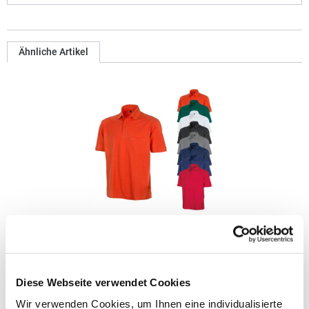
Ähnliche Artikel
RT312 Result WORK-GUARD Apex Poloshirt Kurzarm
Strapazierfähiges Polohemd aus Mischgewebe Overlock-Nähte
Diese Webseite verwendet Cookies
mit Polyfilm für Formstabilität Flachstrick-Kragen und
Ärmelbündchen in Rippstrick Doppelnähte an Schultern
Wir verwenden Cookies, um Ihnen eine individualisierte