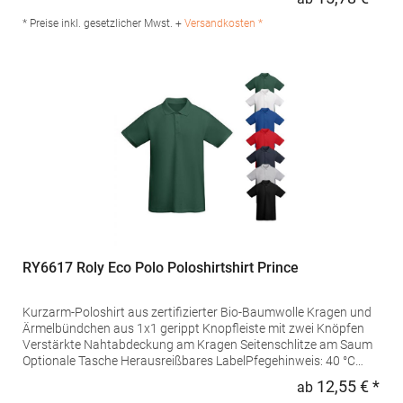
Regu
GmbH Vor dem Weißen Stein 25-31 72461 Albstadt Deutschland
E-Mail: info@daiber.de
* Preise inkl. gesetzlicher Mwst. +
Versandkosten *
RY6617 Roly Eco Polo Poloshirtshirt Prince
Kurzarm-Poloshirt aus zertifizierter Bio-Baumwolle Kragen und
Ärmelbündchen aus 1x1 gerippt Knopfleiste mit zwei Knöpfen
Verstärkte Nahtabdeckung am Kragen Seitenschlitze am Saum
Optionale Tasche Herausreißbares LabelPfegehinweis: 40 °C
waschbarBügeln erlaubtGrammatur: 210
12,55 € *
ab
Regu
g/m²Materialzusammensetzung: 100% Baumwolle (Heather