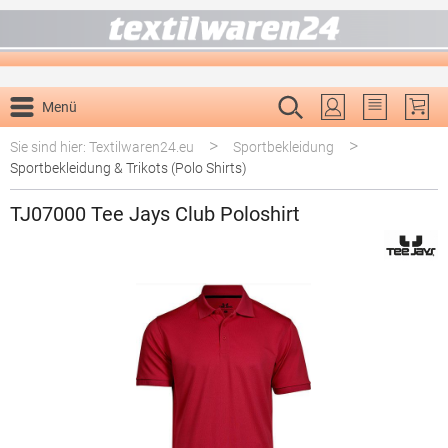
alt springen
Menü
Du hast 0 P
>
>
Sie sind hier: Textilwaren24.eu
Sportbekleidung
Sportbekleidung & Trikots (Polo Shirts)
TJ07000 Tee Jays Club Poloshirt
Bildergalerie überspringen