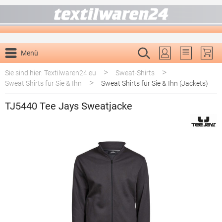
alt springen
Menü
Du hast 0 P
>
>
Sie sind hier: Textilwaren24.eu
Sweat-Shirts
>
Sweat Shirts für Sie & Ihn
Sweat Shirts für Sie & Ihn (Jackets)
TJ5440 Tee Jays Sweatjacke
Bildergalerie überspringen