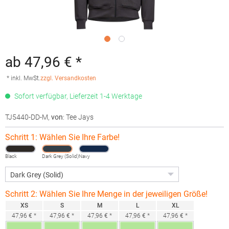
ab 47,96 € *
* inkl. MwSt.
zzgl. Versandkosten
Sofort verfügbar, Lieferzeit 1-4 Werktage
TJ5440-DD-M
,
von
: Tee Jays
Schritt 1: Wählen Sie Ihre Farbe!
Black
Dark Grey (Solid)
Navy
Schritt 2: Wählen Sie Ihre Menge in der jeweiligen Größe!
XS
S
M
L
XL
47,96 € *
47,96 € *
47,96 € *
47,96 € *
47,96 € *