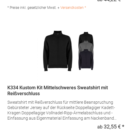
Regu
5290Hersteller: Promodoro Fashion GmbH Am Gatherhof 57
40472 Düsseldorf Deutschland E-Mail: info@promodoro.de
* Preise inkl. gesetzlicher Mwst. +
Versandkosten *
K334 Kustom Kit Mittelschweres Sweatshirt mit
Reißverschluss
Sweatshirt mit Reißverschluss für mittlere Beanspruchung
Gebürsteter Jersey auf der Rückseite Doppellagiger Kadett-
Kragen Doppellagige Vollnadel-Ripp-Ärmelabschluss und -
Einfassung aus Eigenmaterial Einfassung am Nackenband
Versiegelte Schulternähte Doppelt genähte Schultern und
32,55 € *
ab
Regu
Armlöcher Zirkonium-farbiger Metall-Reißverschluss und Griff