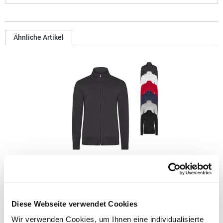
Ähnliche Artikel
HRM1001 HRM Herren Premium Sweatjacke
Ringgesponnene und gekämmte Baumwolle / Polyester (French
Diese Webseite verwendet Cookies
Terry) Modern regular fit Antipilling und einlaufvorbehandelt,
farbecht Zwei Seitentaschen mit Reißverschluss Saum,
Wir verwenden Cookies, um Ihnen eine individualisierte