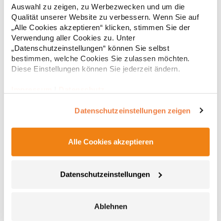
Taschenabschluss und Ärmelbund sind mit hochwertigem 1x1-
Auswahl zu zeigen, zu Werbezwecken und um die
Rippstrick versehen Elegantes Erscheinungsbild und dennoch
42,17 € *
ab
Qualität unserer Website zu verbessern. Wenn Sie auf
Regu
robust Für Industriewäsche geeignet Label-frei Pfegehinweis:
„Alle Cookies akzeptieren“ klicken, stimmen Sie der
Bügeln erlaubtTrockner geeignet60 °C
* Preise inkl. gesetzlicher Mwst. +
Versandkosten *
waschbarIndustriewäsche geeignetGrammatur: 360
Verwendung aller Cookies zu. Unter
g/m²Materialzusammensetzung: 70% Baumwolle / 30%
„Datenschutzeinstellungen“ können Sie selbst
PolyesterAngaben zur Produktsicherheit: Herst.-Nr.:
bestimmen, welche Cookies Sie zulassen möchten.
1001 Hersteller: HRM Textil GmbH Welfenstraße 12 70736
Diese Einstellungen können Sie jederzeit ändern.
Fellbach Deutschland E-Mail: info@hrm-textil.de
Impressum
|
Datenschutz
Datenschutzeinstellungen zeigen
Alle Cookies akzeptieren
E5295 Promodoro Damen Stehkragen Jacke
Datenschutzeinstellungen
Molton brushed Elasthan-Bündchen an Arm und Saum
Stehkragen Zwei Seitentaschen mit Reißverschluss
Durchgehender und verdeckter Reißverschluss Leicht tailliert
Ablehnen
Gekämmte BaumwolleGrammatur: 320