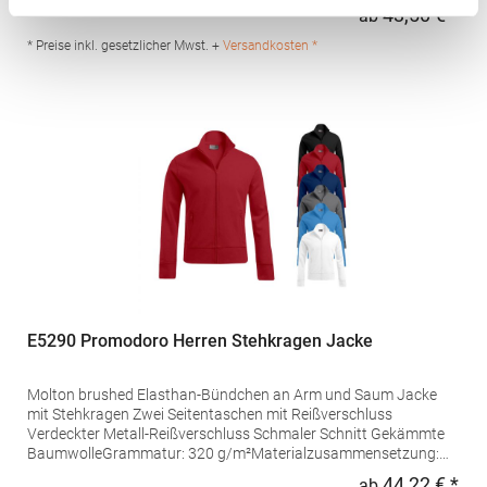
g/m²Materialzusammensetzung: 100% BaumwolleAngaben zur
43,50 € *
ab
Regu
Produktsicherheit: Herst.-Nr.: 5295Hersteller: Promodoro
Fashion GmbH Am Gatherhof 57 40472 Düsseldorf Deutschland
* Preise inkl. gesetzlicher Mwst. +
Versandkosten *
E-Mail: info@promodoro.de
E5290 Promodoro Herren Stehkragen Jacke
Molton brushed Elasthan-Bündchen an Arm und Saum Jacke
mit Stehkragen Zwei Seitentaschen mit Reißverschluss
Verdeckter Metall-Reißverschluss Schmaler Schnitt Gekämmte
BaumwolleGrammatur: 320 g/m²Materialzusammensetzung:
100% BaumwolleAngaben zur Produktsicherheit: Herst.-Nr.:
44,22 € *
ab